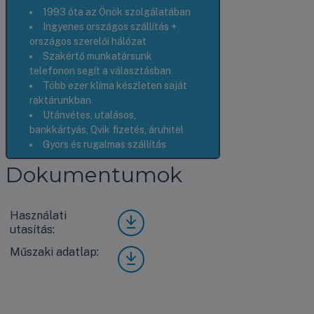
1993 óta az Önök szolgálatában
Ingyenes országos szállítás +
országos szerelői hálózat
Szakértő munkatársunk
telefonon segít a választásban
Több ezer klíma készleten saját
raktárunkban
Utánvétes, utalásos,
bankkártyás, Qvik fizetés, áruhitel
Gyors és rugalmas szállítás
Dokumentumok
Használati
Pana
utasítás:
sonic
Ethe
Műszaki adatlap:
Pana
rea
sonic
CS-
Ethe
XZ5
rea
0ZK
CS-
EW