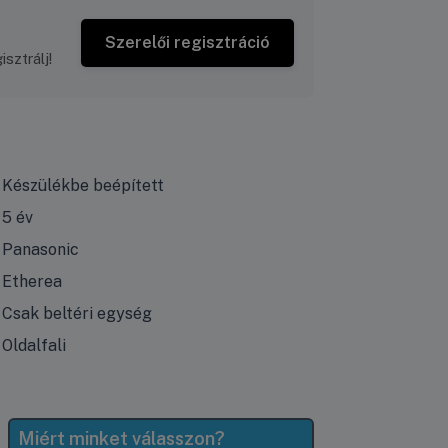
Szerelői regisztráció
sztrálj!
Készülékbe beépített
5 év
Panasonic
Etherea
Csak beltéri egység
Oldalfali
Miért minket válasszon?