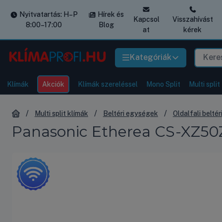
Nyitvatartás: H–P
Hírek és
Kapcsol
Visszahívást
8:00–17:00
Blog
at
kérek
Kategóriák
Klímák
Akciók
Klímák szereléssel
Mono Split
Multi split
Multi split klímák
Beltéri egységek
Oldalfali belté
Panasonic Etherea CS-XZ50ZK