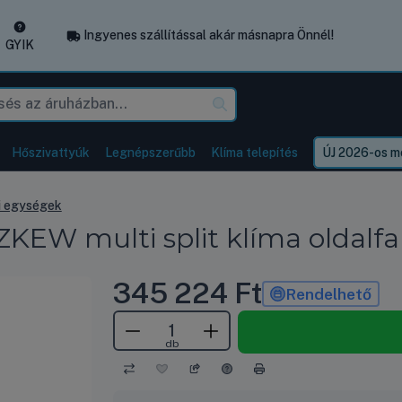
Ingyenes szállítással akár másnapra Önnél!
GYIK
Hőszivattyúk
Legnépszerűbb
Klíma telepítés
ÚJ 2026-os mo
ri egységek
EW multi split klíma oldalfal
345 224
Ft
Rendelhető
db