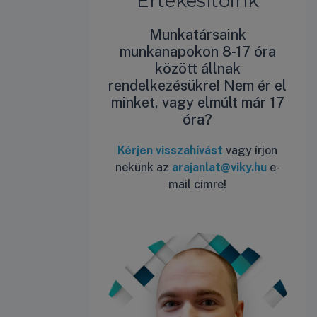
Értékesítőink
Munkatársaink
munkanapokon 8-17 óra
között állnak
rendelkezésükre! Nem ér el
minket, vagy elmúlt már 17
óra?
Kérjen visszahívást
vagy írjon
nekünk az
arajanlat@viky.hu
e-
mail címre!