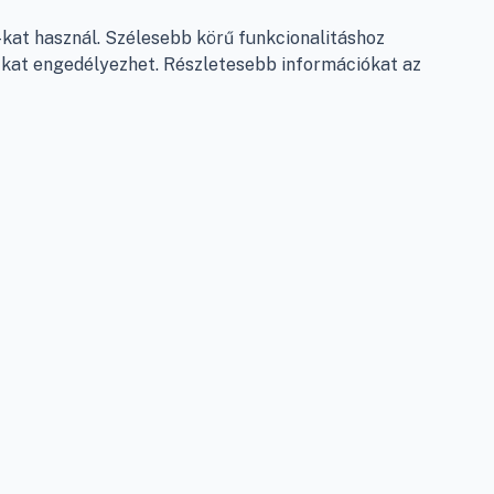
Garancia és szállítás
at használ. Szélesebb körű funkcionalitáshoz
Fizetés
e-kat engedélyezhet. Részletesebb információkat az
Szállítás
Antikorrupciós nyilatkozat
Elállás a szerződéstől
Személyes adatok kezelése
Adatkezelési beállítások
léshez