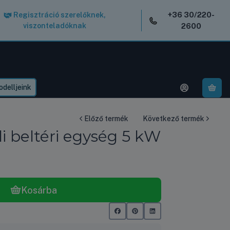
+36 30/220-
Regisztráció szerelőknek,
viszonteladóknak
2600
delljeink
A k
Előző termék
Következő termék
i beltéri egység 5 kW
Kosárba