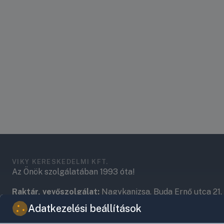
VIKY KERESKEDELMI KFT.
Az Önök szolgálatában 1993 óta!
Raktár, vevőszolgálat:
Nagykanizsa, Buda Ernő utca 21.
Adatkezelési beállítások
Központ (nem vevőszolgálat):
Nagykanizsa, Récsei út 3