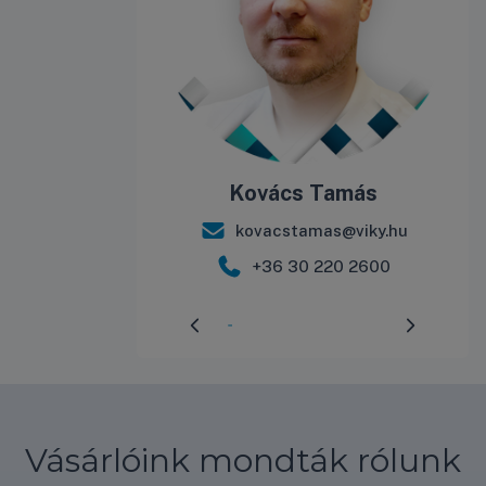
Kovács Tamás
kovacstamas@viky.hu
+36 30 220 2600
Előrehaladás:
3
%
Vásárlóink mondták rólunk