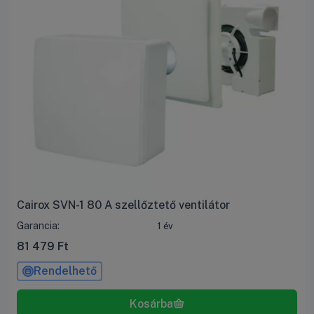
Cairox SVN-1 80 A szellőztető ventilátor
Garancia:
1 év
81 479
Ft
Rendelhető