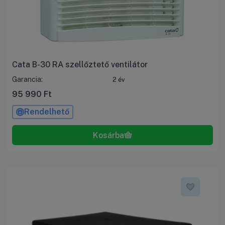
Cata B-30 RA szellőztető ventilátor
Garancia:
2 év
95 990
Ft
Rendelhető