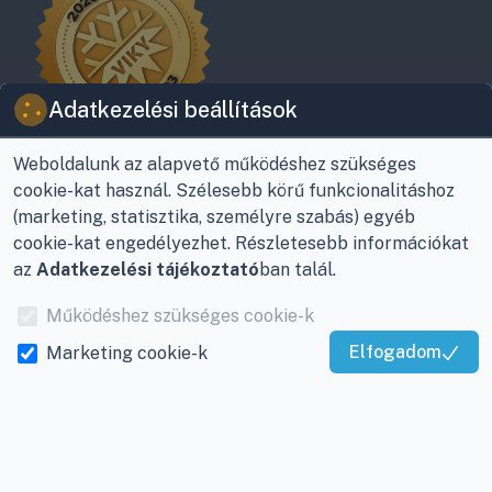
Adatkezelési beállítások
Weboldalunk az alapvető működéshez szükséges
cookie-kat használ. Szélesebb körű funkcionalitáshoz
(marketing, statisztika, személyre szabás) egyéb
cookie-kat engedélyezhet. Részletesebb információkat
az
Adatkezelési tájékoztató
ban talál.
© Viky Kereskedelmi Kft | KlímaProfi 2026
Működéshez szükséges cookie-k
8800 Nagykanizsa, Buda Ernő utca 21.
+36-30/220-2600
Elfogadom
Marketing cookie-k
Kiváló Szolgáltatás
info@viky.hu
Igazolta:
Trustindex
Visszahívást kérek
KlímaPláza B2B oldalunk
Kattintson a lenti gombokra és kövessen minket