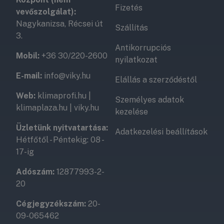
ajánlott a páraérzékelős (HY) modellek választása,
Fizetés
vevőszolgálat):
amelyek automatikusan bekapcsolnak, ha a levegő
Nagykanizsa, Récsei út
Szállítás
páratartalma megnő. Rendkívül hasznos az időzítő
3.
(utófutás) funkció, valamint a beépített pillangószelep
Antikorrupciós
is, amely kikapcsolt állapotban megakadályozza a kinti
Mobil:
+36 30/220-2600
nyilatkozat
hideg levegő vagy a kellemetlen szagok
E-mail:
info@viky.hu
visszaáramlását a csőből.
Elállás a szerződéstől
Web:
klimaprofi.hu
|
Személyes adatok
klimaplaza.hu
|
viky.hu
kezelése
Üzletünk nyitvatartása:
Adatkezelési beállítások
Hétfőtől - Péntekig: 08 -
17-ig
Adószám:
12877993-2-
20
Cégjegyzékszám:
20-
09-065462