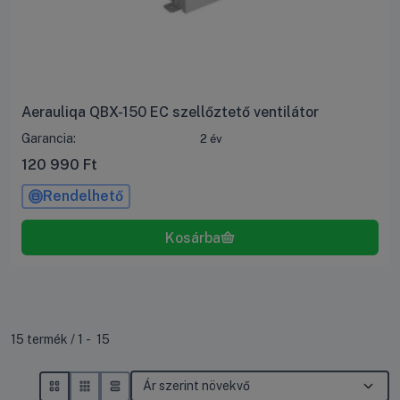
Aerauliqa QBX-150 EC szellőztető ventilátor
Garancia:
2 év
120 990
Ft
Rendelhető
Összes termék a kategóriában
15
termék
1
15