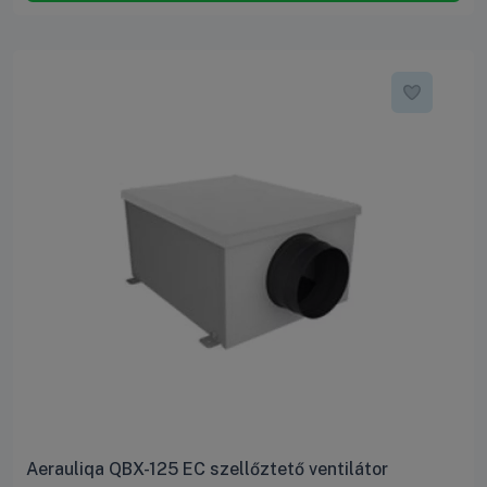
Aerauliqa QBX-125 EC szellőztető ventilátor