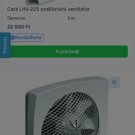
Cata LHV-225 szellőztető ventilátor
Garancia:
2 év
22 990
Ft
Rendelhető
Szűrés