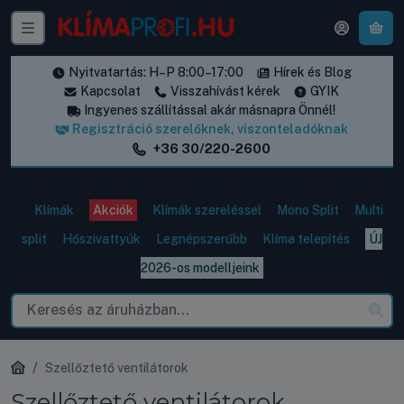
A k
Nyitvatartás: H–P 8:00–17:00
Hírek és Blog
Kapcsolat
Visszahívást kérek
GYIK
Ingyenes szállítással akár másnapra Önnél!
Regisztráció szerelőknek, viszonteladóknak
+36 30/220-2600
Klímák
Akciók
Klímák szereléssel
Mono Split
Multi
split
Hőszivattyúk
Legnépszerűbb
Klíma telepítés
ÚJ
2026-os modelljeink
Szellőztető ventilátorok
Szellőztető ventilátorok