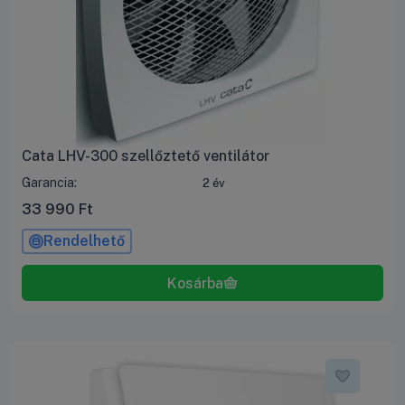
Cata LHV-300 szellőztető ventilátor
Garancia:
2 év
33 990
Ft
Rendelhető