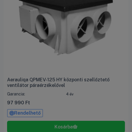
Aerauliqa QPMEV-125 HY központi szellőztető
ventilátor páraérzékelővel
Garancia:
4 év
97 990
Ft
Rendelhető