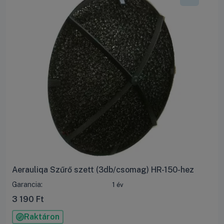
Aerauliqa Szűrő szett (3db/csomag) HR-150-hez
Garancia:
1 év
3 190
Ft
Raktáron