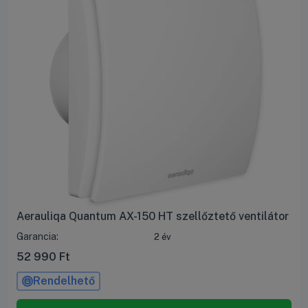
Aerauliqa Quantum AX-150 HT szellőztető ventilátor
Garancia:
2 év
52 990
Ft
Rendelhető