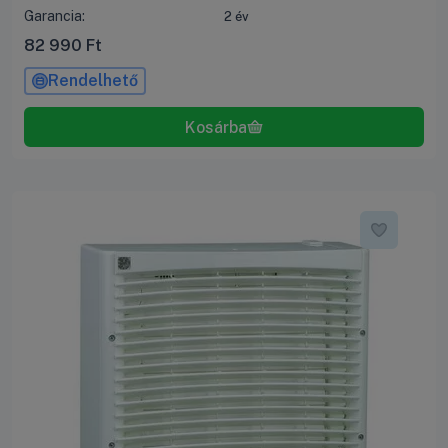
Garancia:
2 év
82 990
Ft
Rendelhető