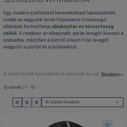
Egy modern szellőztető berendezéssel lakóépületek,
irodák és nagyobb terek folyamatos frisslevegő-
ellátását biztosíthatja
ablaknyitás és hőveszteség
nélkül
. A rendszer az elhasznált, párás levegőt kivezeti a
szabadba, miközben a kintről érkező friss levegőt
megszűri a portól és a pollenektől.
A szellőztetők használatával nemcsak az egészséges,
tiszta levegőt garantálhatja, hanem
megelőzheti a
Összes termék a kategóriában
falak penészedését és a kellemetlen
15
termék
1
15
páralecsapódást
is. Válasszon prémium Aerauliqa, Cata
vagy Cairox ventilátoraink közül, és teremtse meg a
tökéletes, friss levegőjű komfortot otthonában!