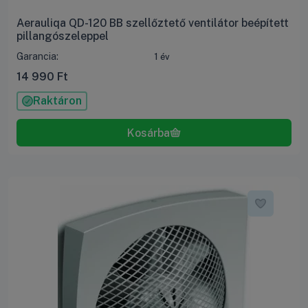
Aerauliqa QD-120 BB szellőztető ventilátor beépített
pillangószeleppel
Garancia:
1 év
14 990
Ft
Raktáron