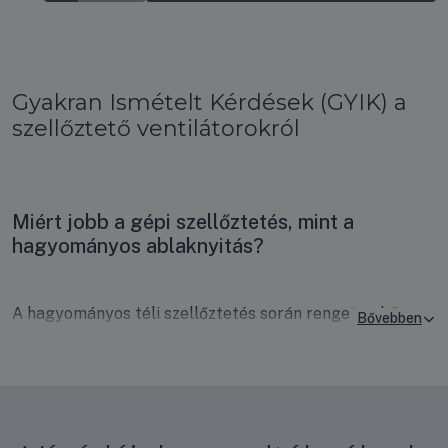
Gyakran Ismételt Kérdések (GYIK) a
szellőztető ventilátorokról
Miért jobb a gépi szellőztetés, mint a
hagyományos ablaknyitás?
A hagyományos téli szellőztetés során rengeteg hő
távozik, nyáron pedig beengedjük a kinti hőséget,
ráadásul a por és a zaj is bejut a lakásba. A modern
szellőztetők ezzel szemben folyamatosan és
szabályozottan cserélik a levegőt, miközben a beépített
szűrők gondoskodnak a tiszta, pollen- és pormentes,