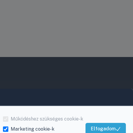
rővel. A működés során a gép ezen a szűrőn
gesebb, tisztább levegőt biztosítva a hagyományos
Működéshez szükséges cookie-k
Elfogadom
Marketing cookie-k