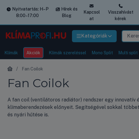
Nyitvatartás: H–P
Hírek és
Kapcsol
Visszahívást
8:00–17:00
Blog
at
kérek
Kategóriák
Klímák
Akciók
Klímák szereléssel
Mono Split
Multi split
Fan Coilok
Fan Coilok
A fan coil (ventilátoros radiátor) rendszer egy innovat
klímaberendezések előnyeit. Segítségével sokkal többet 
és nyári hűtése is.