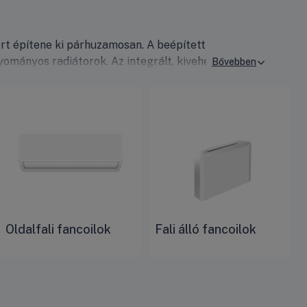
ert építene ki párhuzamosan. A beépített
yományos radiátorok. Az integrált, kivehető és
rnyezetet teremt otthonában.
Oldalfali fancoilok
Fali álló fancoilok