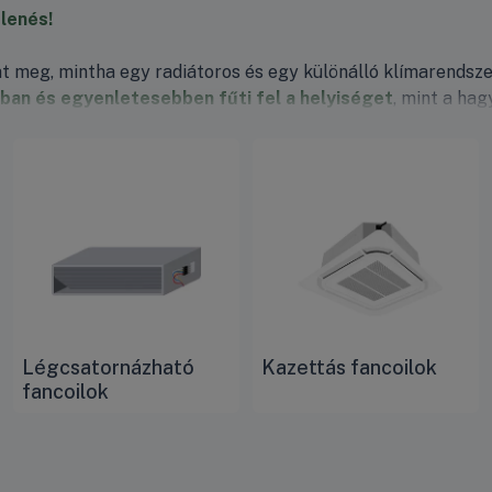
lenés!
hat meg, mintha egy radiátoros és egy különálló klímarendsz
ban és egyenletesebben fűti fel a helyiséget
, mint a hag
moltatott levegőt, így egészségesebb és biztonságosabb kö
Légcsatornázható
Kazettás fancoilok
fancoilok