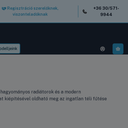
+36 30/571-
Regisztráció szerelőknek,
viszonteladóknak
9944
delljeink
A k
i a hagyományos radiátorok és a modern
 kiépítésével oldható meg az ingatlan téli fűtése