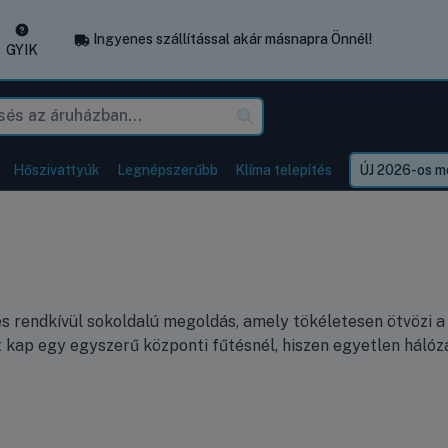
Ingyenes szállítással akár másnapra Önnél!
GYIK
Hőszivattyúk
Legnépszerűbb
Klíma telepítés
ÚJ 2026-os mo
ív és rendkívül sokoldalú megoldás, amely tökéletesen ötvöz
kap egy egyszerű központi fűtésnél, hiszen egyetlen hálózat