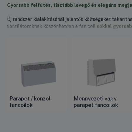
Gyorsabb felfűtés, tisztább levegő és elegáns megje
Új rendszer kialakításánál jelentős költségeket takarít
ventilátoroknak köszönhetően a fan coil
sokkal gyorsab
mosható légszűrő pedig folyamatosan tisztítja az átára
Parapet / konzol
Mennyezeti vagy
fancoilok
parapet fancoilok