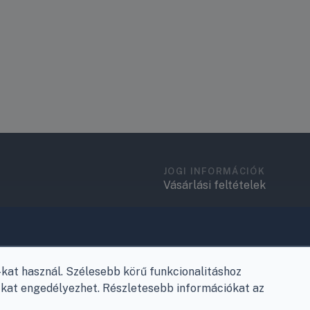
ta?
ndelkezik egy beépített, kivehető és könnyen mosható légszű
elfogja a szálló port és a szennyeződéseket, sokkal egészsé
ett.
JOGI INFORMÁCIÓK
Vásárlási feltételek
Adatkezelési tájékoztató
.
Elérhetőségek
Garancia és szállítás
at használ. Szélesebb körű funkcionalitáshoz
e-kat engedélyezhet. Részletesebb információkat az
Fizetés