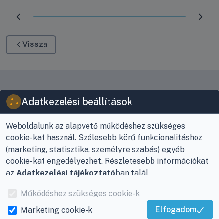
Előrehaladás:
100
%
Vissza
Vásárlóink mondták rólunk
Adatkezelési beállítások
Weboldalunk az alapvető működéshez szükséges
Vásárlóink a TrustIndex által igazolt véleményeket
cookie-kat használ. Szélesebb körű funkcionalitáshoz
osztanak meg velünk a legnépszerűbb platformokon. A
(marketing, statisztika, személyre szabás) egyéb
lentiekben ezen véleményeket tekinthetik át.
cookie-kat engedélyezhet. Részletesebb információkat
az
Adatkezelési tájékoztató
ban talál.
Működéshez szükséges cookie-k
Elfogadom
Marketing cookie-k
Kiváló Szolgáltatás