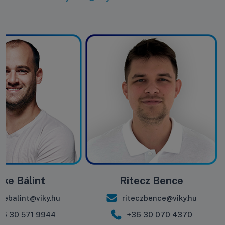
rke Bálint
Ritecz Bence
kebalint@viky.hu
riteczbence@viky.hu
36 30 571 9944
+36 30 070 4370