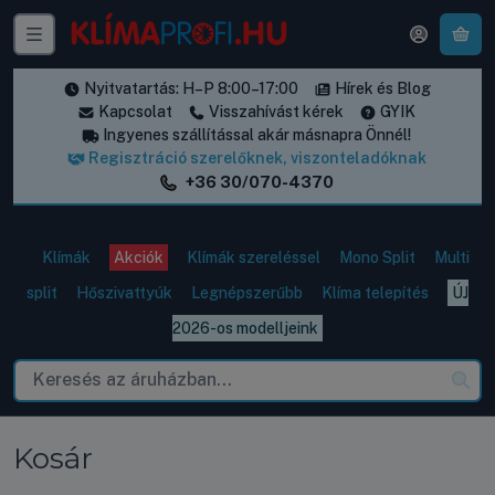
A k
Nyitvatartás: H–P 8:00–17:00
Hírek és Blog
Kapcsolat
Visszahívást kérek
GYIK
Ingyenes szállítással akár másnapra Önnél!
Regisztráció szerelőknek, viszonteladóknak
+36 30/070-4370
Klímák
Akciók
Klímák szereléssel
Mono Split
Multi
split
Hőszivattyúk
Legnépszerűbb
Klíma telepítés
ÚJ
2026-os modelljeink
Kosár