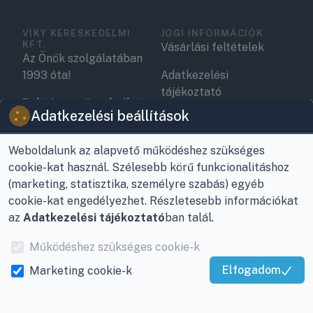
VIKY KERESKEDELMI
JOGI INFORMÁCIÓK
KFT.
Vásárlási feltételek
Az Önök szolgálatában
1993 óta!
Adatkezelési
tájékoztató
Raktár, vevőszolgálat:
Adatkezelési beállítások
Nagykanizsa, Buda Ernő
Elérhetőségek
utca 21.
Garancia és szállítás
Weboldalunk az alapvető működéshez szükséges
Központ (nem
cookie-kat használ. Szélesebb körű funkcionalitáshoz
Fizetés
vevőszolgálat):
(marketing, statisztika, személyre szabás) egyéb
Nagykanizsa, Récsei út
cookie-kat engedélyezhet. Részletesebb információkat
Szállítás
3.
az
Adatkezelési tájékoztató
ban talál.
Antikorrupciós
Mobil:
+36 30/220-2600
Működéshez szükséges cookie-k
nyilatkozat
Elfogadom
E-mail:
info@viky.hu
Marketing cookie-k
Elállás a szerződéstől
Kiváló Szolgáltatás
Web:
klimaprofi.hu
|
Igazolta:
Trustindex
Személyes adatok