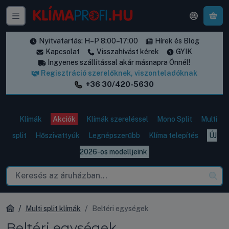
A k
Nyitvatartás: H–P 8:00–17:00
Hírek és Blog
Kapcsolat
Visszahívást kérek
GYIK
Ingyenes szállítással akár másnapra Önnél!
Regisztráció szerelőknek, viszonteladóknak
+36 30/420-5630
Klímák
Akciók
Klímák szereléssel
Mono Split
Multi
split
Hőszivattyúk
Legnépszerűbb
Klíma telepítés
ÚJ
2026-os modelljeink
Multi split klímák
Beltéri egységek
Beltéri egységek