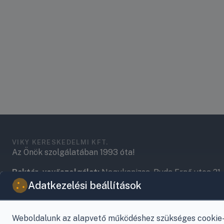
VIKY KERESKEDELMI KFT.
Az Önök szolgálatában 1993 óta!
Raktár, vevőszolgálat:
Nagykanizsa, Buda Ernő utca 21.
Adatkezelési beállítások
Központ (nem vevőszolgálat):
Nagykanizsa, Récsei út 3
Mobil:
+36 30/220-2600
Weboldalunk az alapvető működéshez szükséges cookie-k