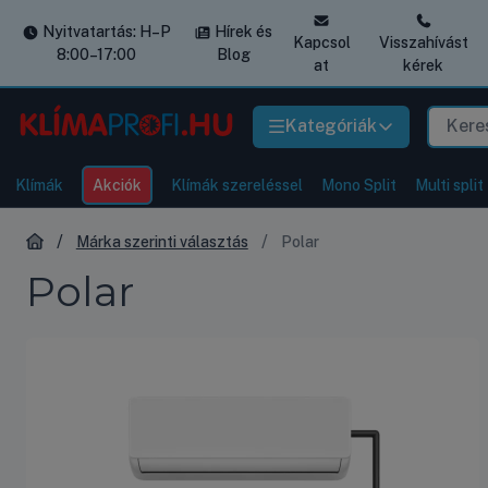
Nyitvatartás: H–P
Hírek és
Kapcsol
Visszahívást
8:00–17:00
Blog
at
kérek
Kategóriák
Klímák
Akciók
Klímák szereléssel
Mono Split
Multi split
Márka szerinti választás
Polar
Polar