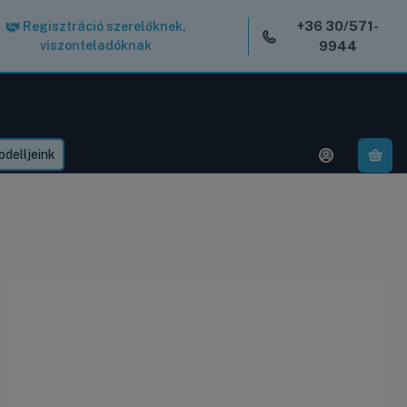
+36 30/571-
Regisztráció szerelőknek,
viszonteladóknak
9944
delljeink
A k