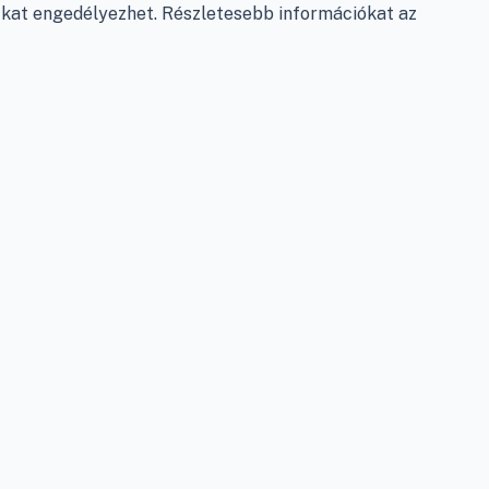
e-kat engedélyezhet. Részletesebb információkat az
Fizetés
Szállítás
Antikorrupciós nyilatkozat
Elállás a szerződéstől
Személyes adatok kezelése
Adatkezelési beállítások
léshez
eladóknak