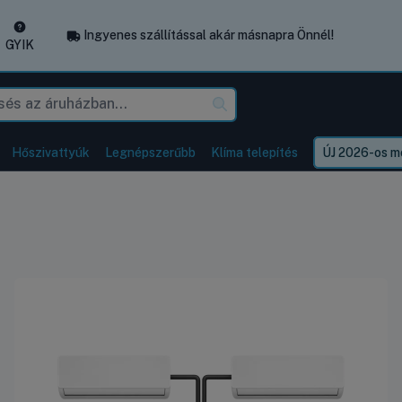
Ingyenes szállítással akár másnapra Önnél!
GYIK
Hőszivattyúk
Legnépszerűbb
Klíma telepítés
ÚJ 2026-os mo