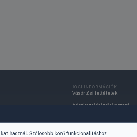
JOGI INFORMÁCIÓK
Vásárlási feltételek
Adatkezelési tájékoztató
.
Elérhetőségek
Garancia és szállítás
at használ. Szélesebb körű funkcionalitáshoz