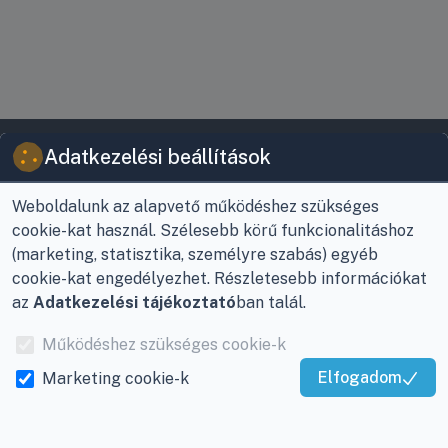
Adatkezelési beállítások
VIKY KERESKEDELMI
JOGI INFORMÁCIÓK
KFT.
Vásárlási feltételek
Weboldalunk az alapvető működéshez szükséges
Az Önök szolgálatában
cookie-kat használ. Szélesebb körű funkcionalitáshoz
1993 óta!
Adatkezelési
(marketing, statisztika, személyre szabás) egyéb
tájékoztató
Raktár, vevőszolgálat:
cookie-kat engedélyezhet. Részletesebb információkat
Nagykanizsa, Buda Ernő
Elérhetőségek
az
Adatkezelési tájékoztató
ban talál.
utca 21.
Garancia és szállítás
Működéshez szükséges cookie-k
Központ (nem
Elfogadom
Fizetés
Marketing cookie-k
vevőszolgálat):
Kiváló Szolgáltatás
Nagykanizsa, Récsei út
Szállítás
Igazolta:
Trustindex
3.