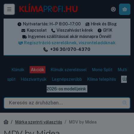
A k
Nyitvatartás: H–P 8:00–17:00
Hírek és Blog
Kapcsolat
Visszahívást kérek
GYIK
Ingyenes szállítással akár másnapra Önnél!
Regisztráció szerelőknek, viszonteladóknak
+36 30/070-4370
Klímák
Akciók
Klímák szereléssel
Mono Split
Multi
split
Hőszivattyúk
Legnépszerűbb
Klíma telepítés
ÚJ
2026-os modelljeink
Márka szerinti választás
MDV by Midea
MDV by Midea