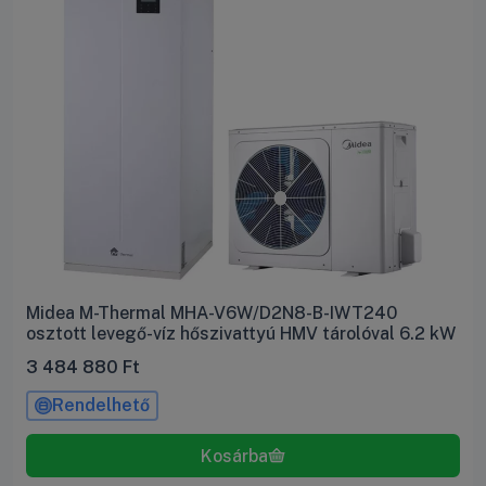
Midea M-Thermal MHA-V6W/D2N8-B-IWT240
osztott levegő-víz hőszivattyú HMV tárolóval 6.2 kW
3 484 880
Ft
Rendelhető