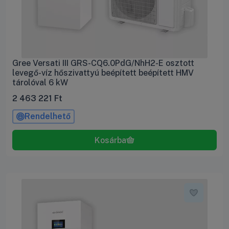
Gree Versati III GRS-CQ6.0PdG/NhH2-E osztott
levegő-víz hőszivattyú beépített beépített HMV
tárolóval 6 kW
2 463 221
Ft
Rendelhető