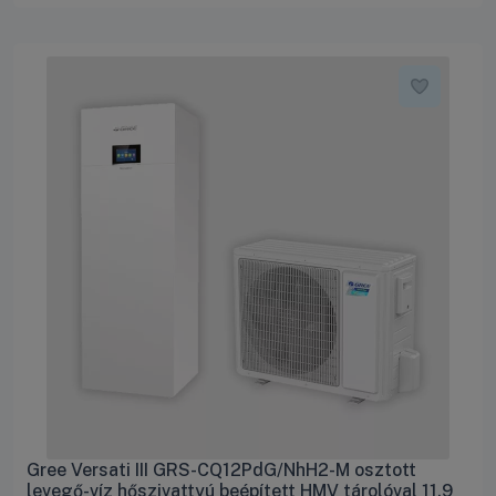
Gree Versati III GRS-CQ12PdG/NhH2-M osztott
levegő-víz hőszivattyú beépített HMV tárolóval 11.9