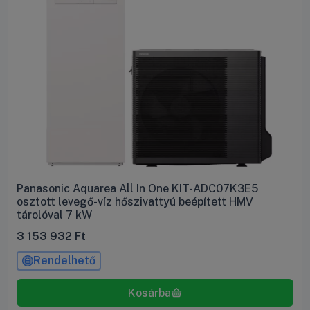
Panasonic Aquarea All In One KIT-ADC07K3E5
osztott levegő-víz hőszivattyú beépített HMV
tárolóval 7 kW
3 153 932
Ft
Rendelhető