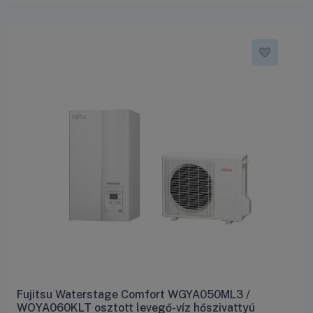
Fujitsu Waterstage Comfort WGYA050ML3 /
WOYA060KLT osztott levegő-víz hőszivattyú