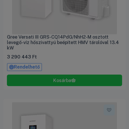
Gree Versati III GRS-CQ14PdG/NhH2-M osztott
levegő-víz hőszivattyú beépített HMV tárolóval 13.4
kW
3 290 443
Ft
Rendelhető