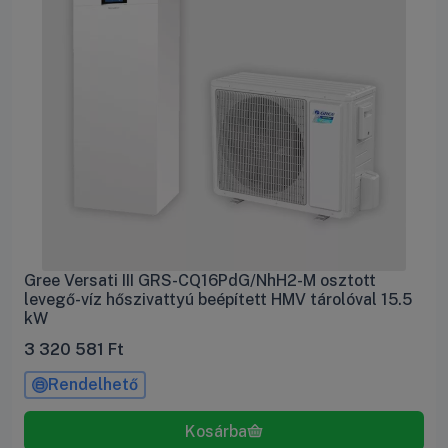
Gree Versati III GRS-CQ16PdG/NhH2-M osztott
levegő-víz hőszivattyú beépített HMV tárolóval 15.5
kW
3 320 581
Ft
Rendelhető