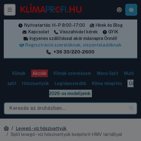
A k
Nyitvatartás: H–P 8:00–17:00
Hírek és Blog
Kapcsolat
Visszahívást kérek
GYIK
Ingyenes szállítással akár másnapra Önnél!
Regisztráció szerelőknek, viszonteladóknak
+36 30/220-2600
Klímák
Akciók
Klímák szereléssel
Mono Split
Multi
split
Hőszivattyúk
Legnépszerűbb
Klíma telepítés
ÚJ
2026-os modelljeink
Levegő - víz hőszivattyúk
Split levegő - víz hőszivattyúk beépített HMV tartállyal