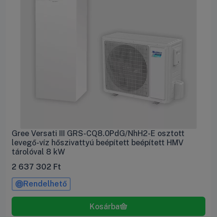
Gree Versati III GRS-CQ8.0PdG/NhH2-E osztott
levegő-víz hőszivattyú beépített beépített HMV
tárolóval 8 kW
2 637 302
Ft
Rendelhető