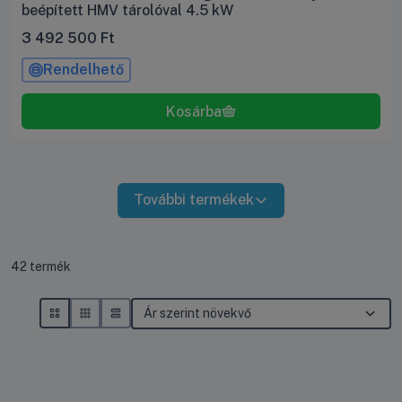
beépített HMV tárolóval 4.5 kW
3 492 500
Ft
Rendelhető
További termékek
Összes termék a kategóriában
42
termék