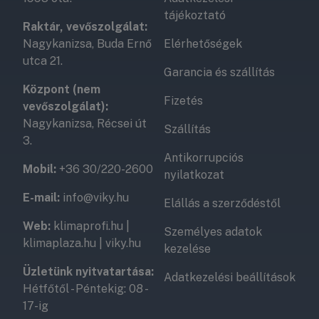
tájékoztató
Raktár, vevőszolgálat:
Nagykanizsa, Buda Ernő
Elérhetőségek
utca 21.
Garancia és szállítás
Központ (nem
Fizetés
vevőszolgálat):
Nagykanizsa, Récsei út
Szállítás
3.
Antikorrupciós
Mobil:
+36 30/220-2600
nyilatkozat
E-mail:
info@viky.hu
Elállás a szerződéstől
Web:
klimaprofi.hu
|
Személyes adatok
klimaplaza.hu
|
viky.hu
kezelése
Üzletünk nyitvatartása:
Adatkezelési beállítások
Hétfőtől - Péntekig: 08 -
17-ig