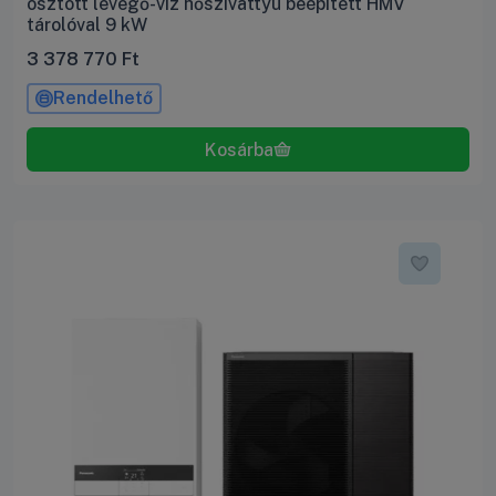
osztott levegő-víz hőszivattyú beépített HMV
tárolóval 9 kW
3 378 770
Ft
Rendelhető