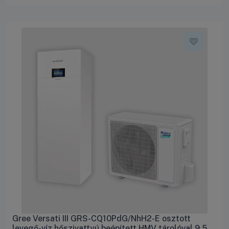
Gree Versati III GRS-CQ10PdG/NhH2-E osztott
levegő-víz hőszivattyú beépített HMV tárolóval 9.5