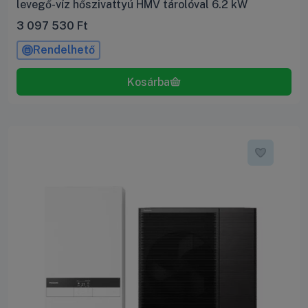
levegő-víz hőszivattyú HMV tárolóval 6.2 kW
3 097 530
Ft
Rendelhető