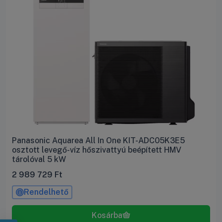
Panasonic Aquarea All In One KIT-ADC05K3E5
osztott levegő-víz hőszivattyú beépített HMV
tárolóval 5 kW
2 989 729
Ft
Rendelhető