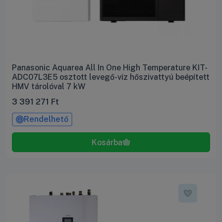
Panasonic Aquarea All In One High Temperature KIT-
ADC07L3E5 osztott levegő-víz hőszivattyú beépített
HMV tárolóval 7 kW
3 391 271
Ft
Rendelhető