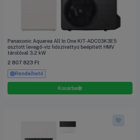
Panasonic Aquarea All In One KIT-ADC03K3E5
osztott levegő-víz hőszivattyú beépített HMV
tárolóval 3.2 kW
2 807 823
Ft
Rendelhető