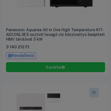
Panasonic Aquarea All In One High Temperature KIT-
ADC05L3E5 osztott levegő-víz hőszivattyú beépített
HMV tárolóval 5 kW
3 140 212
Ft
Rendelhető