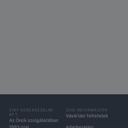
VIKY KERESKEDELMI
JOGI INFORMÁCIÓK
KFT.
Vásárlási feltételek
Az Önök szolgálatában
1993 óta!
Adatkezelési