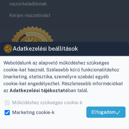
viszonteladóknak
Kérjen visszahívást
Adatkezelési beállítások
Weboldalunk az alapvető működéshez szükséges
cookie-kat használ. Szélesebb körű funkcionalitáshoz
(marketing, statisztika, személyre szabás) egyéb
cookie-kat engedélyezhet. Részletesebb információkat
az
Adatkezelési tájékoztató
ban talál.
Működéshez szükséges cookie-k
Elfogadom
Marketing cookie-k
© Viky Kereskedelmi Kft | KlímaProfi 2026
Kiváló Szolgáltatás
8800 Nagykanizsa, Buda Ernő utca 21.
Igazolta:
Trustindex
+36-30/220-2600