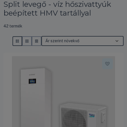
Split levegő - víz hőszivattyúk
beépített HMV tartállyal
Összes termék a kategóriában
42
termék