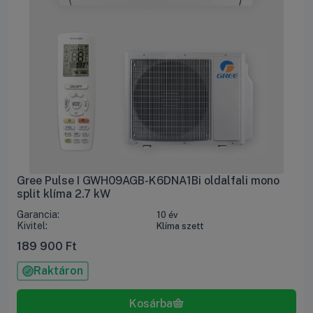
Gree Pulse I GWH09AGB-K6DNA1Bi oldalfali mono
split klíma 2.7 kW
Garancia:
10 év
Kivitel:
Klíma szett
189 900
Ft
Raktáron