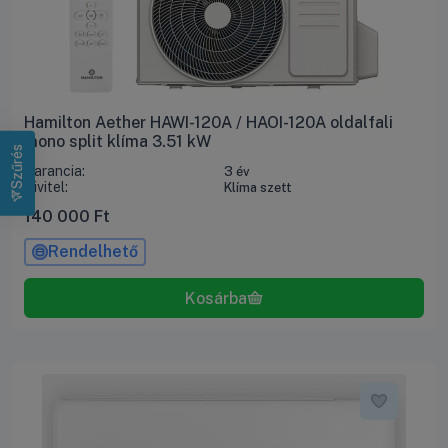
Hamilton Aether HAWI-120A / HAOI-120A oldalfali
mono split klíma 3.51 kW
Szűrés
Garancia:
3 év
Kivitel:
Klíma szett
140 000
Ft
Rendelhető