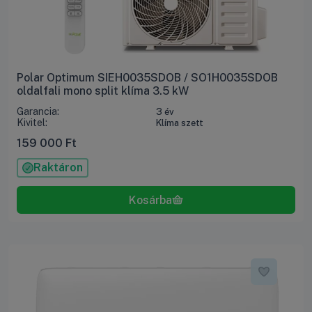
Polar Optimum SIEH0035SDOB / SO1H0035SDOB
oldalfali mono split klíma 3.5 kW
Garancia:
3 év
Kivitel:
Klíma szett
159 000
Ft
Raktáron