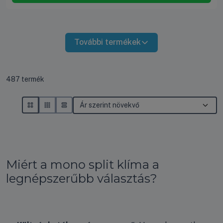
További termékek
Összes termék a kategóriában
487
termék
Miért a mono split klíma a
legnépszerűbb választás?