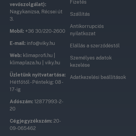
Fizetés
kültéri egységből (amely a kompresszort tartalmazza
vevőszolgálat):
és a falon kívül kap helyet) és egy ahhoz csatlakozó
Nagykanizsa, Récsei út
Szállítás
beltéri egységből (amely a szobában fújja a levegőt).
3.
Antikorrupciós
Mobil:
+36 30/220-2600
nyilatkozat
E-mail:
info@viky.hu
Elállás a szerződéstől
Ha később még egy szobába szeretnék klímát,
ráköthetem erre a kültérire?
Web:
klimaprofi.hu
|
Személyes adatok
klimaplaza.hu
|
viky.hu
kezelése
Nem. A mono split klímák sajátossága, hogy egy kültéri
Üzletünk nyitvatartása:
egység kizárólag egyetlen beltéri egységet tud
Adatkezelési beállítások
Hétfőtől - Péntekig: 08 -
kiszolgálni. Ha már most tudja, hogy több szobát
17-ig
szeretne hűteni egyetlen kültéri egységgel, akkor
érdemes a
Multi split klímák
kategóriánkat választania.
Adószám:
12877993-2-
20
Cégjegyzékszám:
20-
Mekkora teljesítményű klímát válasszak?
09-065462