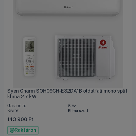
Syen Charm SOH09CH-E32DA1B oldalfali mono split
klíma 2.7 kW
Garancia:
5 év
Kivitel:
Klíma szett
143 900
Ft
Raktáron