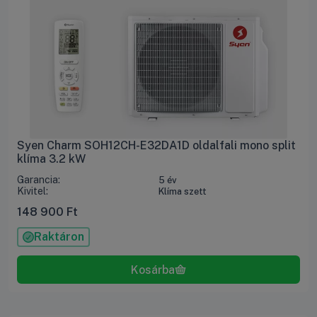
Syen Charm SOH12CH-E32DA1D oldalfali mono split
klíma 3.2 kW
Garancia:
5 év
Kivitel:
Klíma szett
148 900
Ft
Raktáron