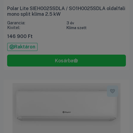
Polar Lite SIEH0025SDLA / SO1H0025SDLA oldalfali
mono split klíma 2.5 kW
Garancia:
3 év
Kivitel:
Klíma szett
146 900
Ft
Raktáron