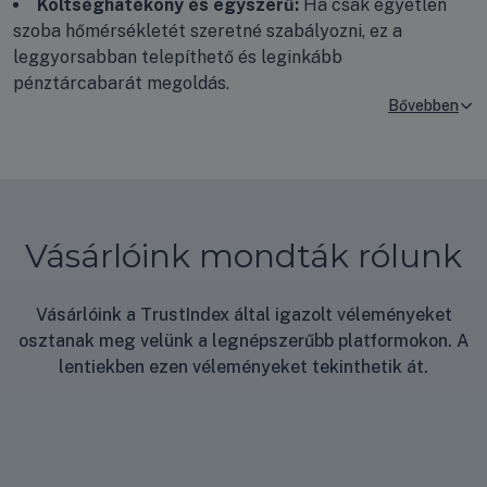
Költséghatékony és egyszerű:
Ha csak egyetlen
szoba hőmérsékletét szeretné szabályozni, ez a
leggyorsabban telepíthető és leginkább
pénztárcabarát megoldás.
Széles választék minden igényre:
Kínálatunkban a
hagyományos oldalfali klímák mellett megtalálhatók az
elegáns design klímák (színes vagy sötét kivitelben),
illetve az álmennyezetbe rejthető kazettás és
légcsatornázható típusok is.
Vásárlóink mondták rólunk
Okosotthon funkciók:
A legtöbb modern
Vásárlóink a TrustIndex által igazolt véleményeket
berendezésünk (több mint 200 modell) beépített Wi-Fi
osztanak meg velünk a legnépszerűbb platformokon. A
modullal rendelkezik, így okostelefonjáról bárhonnan
lentiekben ezen véleményeket tekinthetik át.
kényelmesen vezérelheti a hőmérsékletet.
Gazdaságos fűtés:
A fejlett R32-es hűtőközeggel és
inverteres technológiával működő gépek nemcsak
hűtenek, hanem rendkívül magas energiaosztályú (akár