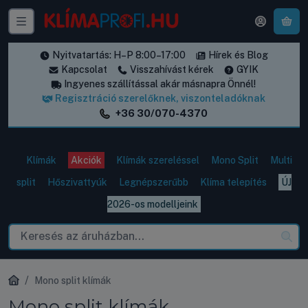
A k
Nyitvatartás: H–P 8:00–17:00
Hírek és Blog
Kapcsolat
Visszahívást kérek
GYIK
Ingyenes szállítással akár másnapra Önnél!
Regisztráció szerelőknek, viszonteladóknak
+36 30/070-4370
Klímák
Akciók
Klímák szereléssel
Mono Split
Multi
split
Hőszivattyúk
Legnépszerűbb
Klíma telepítés
ÚJ
2026-os modelljeink
Mono split klímák
Mono split klímák