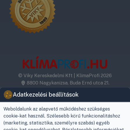
Nem biztos benne, hogy mekkora teljesítményű gépre
van szüksége, vagy melyik márka lenne a legjobb az
otthonába? Kérje szakértő kollégáink díjmentes
tanácsadását, és segítünk megtalálni a legideálisabb
komplett megoldást!
© Viky Kereskedelmi Kft | KlímaProfi 2026
8800 Nagykanizsa, Buda Ernő utca 21.
+36-30/220-2600
Adatkezelési beállítások
info@viky.hu
Visszahívást kérek
Weboldalunk az alapvető működéshez szükséges
KlímaPláza B2B oldalunk
cookie-kat használ. Szélesebb körű funkcionalitáshoz
Kattintson a lenti gombokra és kövessen minket
(marketing, statisztika, személyre szabás) egyéb
Ön is közösségi oldalainkon, mint például a
cookie-kat engedélyezhet. Részletesebb információkat