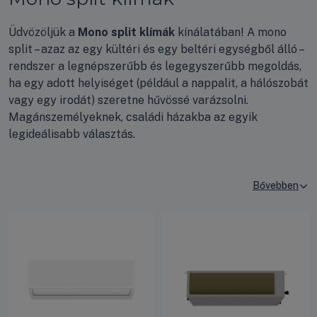
Üdvözöljük a
Mono split klímák
kínálatában! A mono
split – azaz az egy kültéri és egy beltéri egységből álló –
rendszer a legnépszerűbb és legegyszerűbb megoldás,
ha egy adott helyiséget (például a nappalit, a hálószobát
vagy egy irodát) szeretne hűvössé varázsolni.
Magánszemélyeknek, családi házakba az egyik
legideálisabb választás.
Jó hír a vásárláshoz:
A mono split klímák
komplett
megoldást jelentenek
, tehát az itt látható árak minden
esetben tartalmazzák a kültéri és a beltéri egységet is!