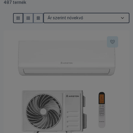
Összes termék a kategóriában
487
termék