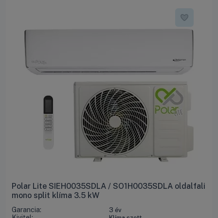
Polar Lite SIEH0035SDLA / SO1H0035SDLA oldalfali
mono split klíma 3.5 kW
Garancia:
3 év
Kivitel:
Klíma szett