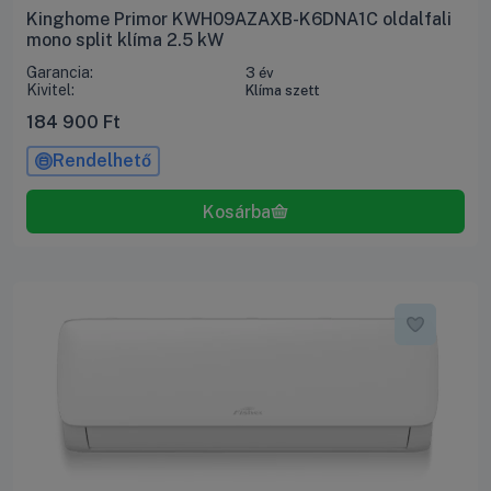
Kinghome Primor KWH09AZAXB-K6DNA1C oldalfali
mono split klíma 2.5 kW
Garancia:
3 év
Kivitel:
Klíma szett
184 900
Ft
Rendelhető