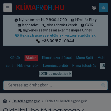
A k
Nyitvatartás: H–P 8:00–17:00
Hírek és Blog
Kapcsolat
Visszahívást kérek
GYIK
Ingyenes szállítással akár másnapra Önnél!
Regisztráció szerelőknek, viszonteladóknak
+36 30/571-9944
Klímák
Akciók
Klímák szereléssel
Mono Split
Multi
split
Hőszivattyúk
Legnépszerűbb
Klíma telepítés
ÚJ
2026-os modelljeink
Beltéri egységek
Oldalfali beltéri egységek
Oldalfali beltéri egységek