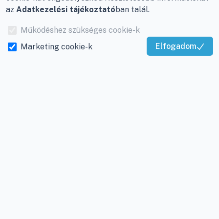
az
Adatkezelési tájékoztató
ban talál.
Működéshez szükséges cookie-k
Elfogadom
Marketing cookie-k
Kiváló Szolgáltatás
Igazolta:
Trustindex
© Viky Kereskedelmi Kft | KlímaProfi 2026
8800 Nagykanizsa, Buda Ernő utca 21.
+36-30/220-2600
info@viky.hu
Visszahívást kérek
KlímaPláza B2B oldalunk
Kattintson a lenti gombokra és kövessen minket
Ön is közösségi oldalainkon, mint például a
Facebook-on, Youtube-on, Instagram-on: