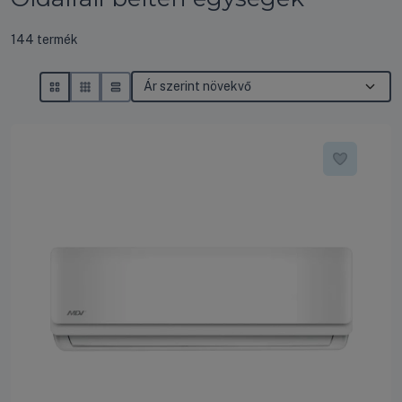
Összes termék a kategóriában
144
termék