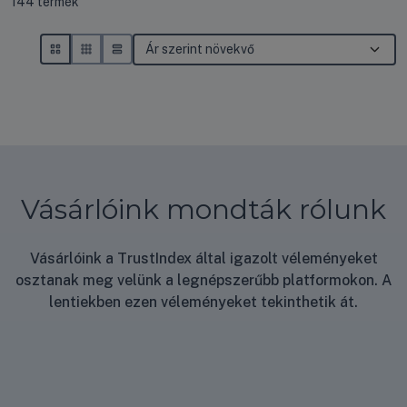
Összes termék a kategóriában
144
termék
Vásárlóink mondták rólunk
Vásárlóink a TrustIndex által igazolt véleményeket
osztanak meg velünk a legnépszerűbb platformokon. A
lentiekben ezen véleményeket tekinthetik át.