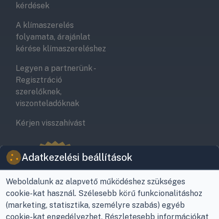
kérdések
A klímaszerelés
folyamata, árajánlat
kérése klímaszereléshez
Legyen a partnerünk -
Regisztráció
szerelőknek,
viszonteladóknak
Kérjen visszahívást
Adatkezelési beállítások
Weboldalunk az alapvető működéshez szükséges
cookie-kat használ. Szélesebb körű funkcionalitáshoz
(marketing, statisztika, személyre szabás) egyéb
cookie-kat engedélyezhet. Részletesebb információkat