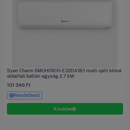
Syen Charm SMOH09CH-E32DA1B/I multi split klíma
oldalfali beltéri egység 2.7 kW
101 346
Ft
Rendelhető