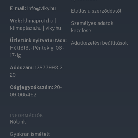
E-mail:
info@viky.hu
Elállás a szerződéstől
Web:
klimaprofi.hu
|
Személyes adatok
klimaplaza.hu
|
viky.hu
kezelése
Üzletünk nyitvatartása:
Adatkezelési beállítások
Hétfőtől - Péntekig: 08 -
17-ig
Adószám:
12877993-2-
20
Cégjegyzékszám:
20-
09-065462
INFORMÁCIÓK
Rólunk
Gyakran ismételt