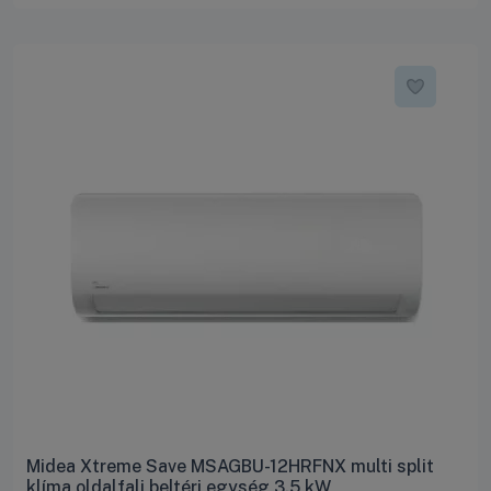
Midea Xtreme Save MSAGBU-12HRFNX multi split
klíma oldalfali beltéri egység 3.5 kW