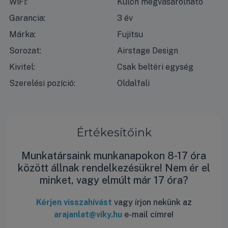
WiFi:
Külön megvásárolható
Garancia:
3 év
Márka:
Fujitsu
Sorozat:
Airstage Design
Kivitel:
Csak beltéri egység
Szerelési pozíció:
Oldalfali
Értékesítőink
Munkatársaink munkanapokon 8-17 óra
között állnak rendelkezésükre! Nem ér el
minket, vagy elmúlt már 17 óra?
Kérjen visszahívást
vagy írjon nekünk az
arajanlat@viky.hu
e-mail címre!