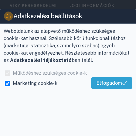
VIKY KERESKEDELMI
JOGI INFORMÁCIÓK
KFT.
Vásárlási feltételek
Adatkezelési beállítások
Az Önök szolgálatában
1993 óta!
Adatkezelési
tájékoztató
Weboldalunk az alapvető működéshez szükséges
Raktár, vevőszolgálat:
cookie-kat használ. Szélesebb körű funkcionalitáshoz
Nagykanizsa, Buda Ernő
Elérhetőségek
(marketing, statisztika, személyre szabás) egyéb
utca 21.
cookie-kat engedélyezhet. Részletesebb információkat
Garancia és szállítás
az
Adatkezelési tájékoztató
ban talál.
Központ (nem
Fizetés
vevőszolgálat):
Működéshez szükséges cookie-k
Nagykanizsa, Récsei út
Szállítás
Elfogadom
Marketing cookie-k
3.
Kiváló Szolgáltatás
Antikorrupciós
Igazolta:
Trustindex
Mobil:
+36 30/220-2600
nyilatkozat
E-mail:
info@viky.hu
Elállás a szerződéstől
Web:
klimaprofi.hu
|
Személyes adatok
klimaplaza.hu
|
viky.hu
kezelése