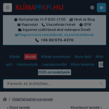
A k
Nyitvatartás: H–P 8:00–17:00
Hírek és Blog
Kapcsolat
Visszahívást kérek
GYIK
Ingyenes szállítással akár másnapra Önnél!
Regisztráció szerelőknek, viszonteladóknak
+36 30/070-4370
Klímák
Akciók
Klímák szereléssel
Mono Split
Multi
split
Hőszivattyúk
Legnépszerűbb
Klíma telepítés
ÚJ
2026-os modelljeink
Oldalfali beltéri egységek
Előző termék
Következő termék