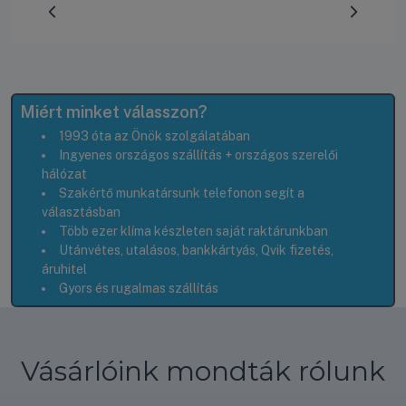
Előrehaladás:
0
%
Miért minket válasszon?
1993 óta az Önök szolgálatában
Ingyenes országos szállítás + országos szerelői
hálózat
Szakértő munkatársunk telefonon segít a
választásban
Több ezer klíma készleten saját raktárunkban
Utánvétes, utalásos, bankkártyás, Qvik fizetés,
áruhitel
Gyors és rugalmas szállítás
Vásárlóink mondták rólunk