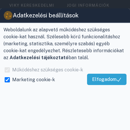
VIKY KERESKEDELMI
JOGI INFORMÁCIÓK
KFT.
Vásárlási feltételek
Adatkezelési beállítások
Az Önök szolgálatában
1993 óta!
Adatkezelési
tájékoztató
Weboldalunk az alapvető működéshez szükséges
Raktár, vevőszolgálat:
cookie-kat használ. Szélesebb körű funkcionalitáshoz
Nagykanizsa, Buda Ernő
Elérhetőségek
(marketing, statisztika, személyre szabás) egyéb
utca 21.
cookie-kat engedélyezhet. Részletesebb információkat
Garancia és szállítás
az
Adatkezelési tájékoztató
ban talál.
Központ (nem
Fizetés
vevőszolgálat):
Működéshez szükséges cookie-k
Nagykanizsa, Récsei út
Szállítás
Elfogadom
Marketing cookie-k
3.
Kiváló Szolgáltatás
Antikorrupciós
Igazolta:
Trustindex
Mobil:
+36 30/220-2600
nyilatkozat
E-mail:
info@viky.hu
Elállás a szerződéstől
Web:
klimaprofi.hu
|
Személyes adatok
klimaplaza.hu
|
viky.hu
kezelése