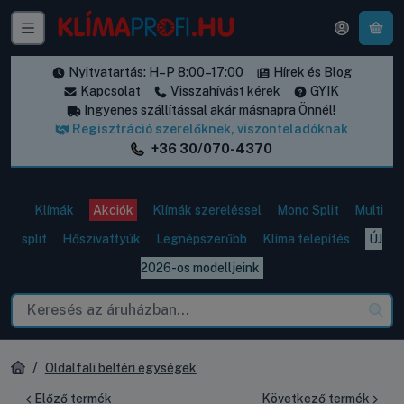
A k
Nyitvatartás: H–P 8:00–17:00
Hírek és Blog
Kapcsolat
Visszahívást kérek
GYIK
Ingyenes szállítással akár másnapra Önnél!
Regisztráció szerelőknek, viszonteladóknak
+36 30/070-4370
Klímák
Akciók
Klímák szereléssel
Mono Split
Multi
split
Hőszivattyúk
Legnépszerűbb
Klíma telepítés
ÚJ
2026-os modelljeink
Oldalfali beltéri egységek
Előző termék
Következő termék