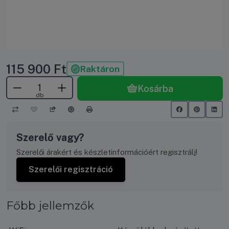
115 900
Ft
Raktáron
Kosárba
db
Szerelő vagy?
Szerelői árakért és készletinformációért regisztrálj!
Szerelői regisztráció
Főbb jellemzők