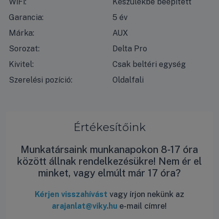
WiFi:
Készülékbe beépített
Garancia:
5 év
Márka:
AUX
Sorozat:
Delta Pro
Kivitel:
Csak beltéri egység
Szerelési pozíció:
Oldalfali
Értékesítőink
Munkatársaink munkanapokon 8-17 óra
között állnak rendelkezésükre! Nem ér el
minket, vagy elmúlt már 17 óra?
Kérjen visszahívást
vagy írjon nekünk az
arajanlat@viky.hu
e-mail címre!