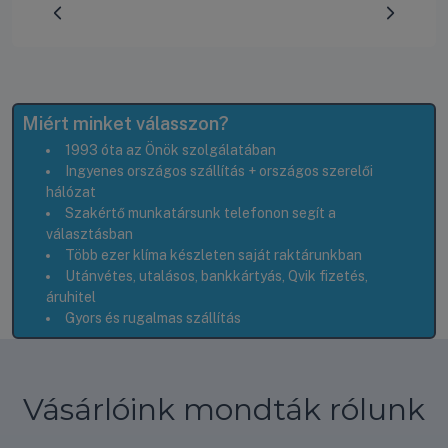
Előrehaladás:
0
%
Miért minket válasszon?
1993 óta az Önök szolgálatában
Ingyenes országos szállítás + országos szerelői
hálózat
Szakértő munkatársunk telefonon segít a
választásban
Több ezer klíma készleten saját raktárunkban
Utánvétes, utalásos, bankkártyás, Qvik fizetés,
áruhitel
Gyors és rugalmas szállítás
Vásárlóink mondták rólunk