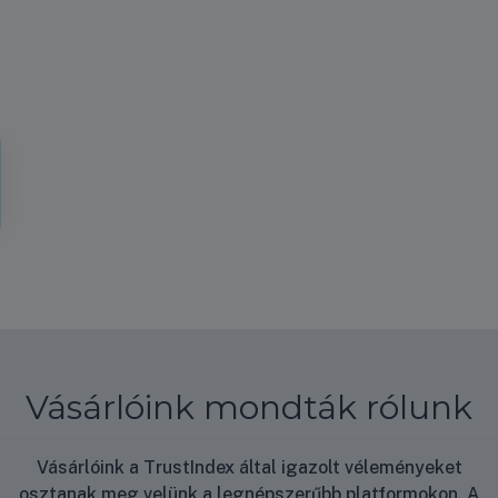
Vásárlóink mondták rólunk
Vásárlóink a TrustIndex által igazolt véleményeket
osztanak meg velünk a legnépszerűbb platformokon. A