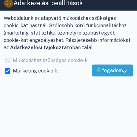
Adatkezelési beállítások
Weboldalunk az alapvető működéshez szükséges
cookie-kat használ. Szélesebb körű funkcionalitáshoz
(marketing, statisztika, személyre szabás) egyéb
cookie-kat engedélyezhet. Részletesebb információkat
az
Adatkezelési tájékoztató
ban talál.
VIKY KERESKEDELMI
JOGI INFORMÁCIÓK
Működéshez szükséges cookie-k
KFT.
Vásárlási feltételek
Az Önök szolgálatában
Elfogadom
Marketing cookie-k
1993 óta!
Adatkezelési
Kiváló Szolgáltatás
tájékoztató
Igazolta:
Trustindex
Raktár, vevőszolgálat:
Nagykanizsa, Buda Ernő
Elérhetőségek
utca 21.
Garancia és szállítás
Központ (nem
Fizetés
vevőszolgálat):
Nagykanizsa, Récsei út
Szállítás
3.