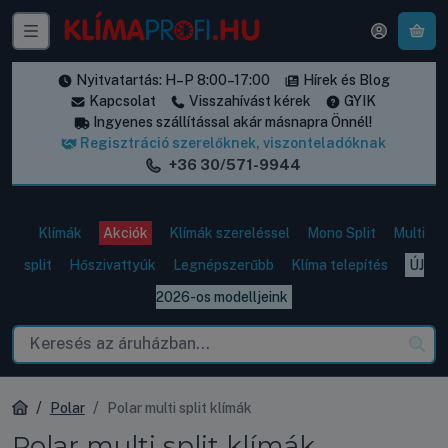
A k
Nyitvatartás: H–P 8:00–17:00
Hírek és Blog
Kapcsolat
Visszahívást kérek
GYIK
Ingyenes szállítással akár másnapra Önnél!
Regisztráció szerelőknek, viszonteladóknak
+36 30/571-9944
Klímák
Akciók
Klímák szereléssel
Mono Split
Multi
split
Hőszivattyúk
Legnépszerűbb
Klíma telepítés
ÚJ
2026-os modelljeink
Polar
Polar multi split klímák
Polar multi split klímák