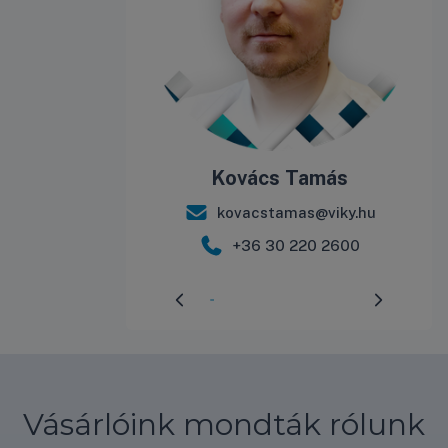
Kovács Tamás
kovacstamas@viky.hu
+36 30 220 2600
Előrehaladás:
3
%
Vásárlóink mondták rólunk