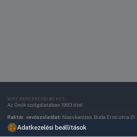
VIKY KERESKEDELMI KFT.
Az Önök szolgálatában 1993 óta!
Raktár, vevőszolgálat:
Nagykanizsa, Buda Ernő utca 21.
Adatkezelési beállítások
Központ (nem vevőszolgálat):
Nagykanizsa, Récsei út 3