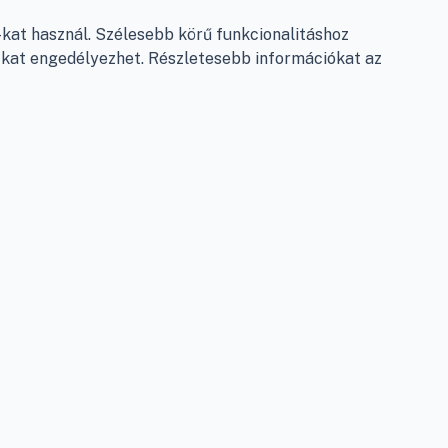
Garancia és szállítás
at használ. Szélesebb körű funkcionalitáshoz
Fizetés
e-kat engedélyezhet. Részletesebb információkat az
Szállítás
Antikorrupciós nyilatkozat
Elállás a szerződéstől
Személyes adatok kezelése
Adatkezelési beállítások
léshez