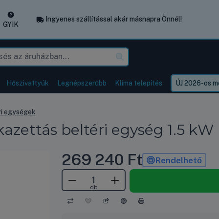
Ingyenes szállítással akár másnapra Önnél!
GYIK
Hőszivattyúk
Legnépszerűbb
Klíma telepítés
ÚJ 2026-os mo
ri egységek
azettás beltéri egység 1.5 kW
269 240
Ft
Rendelhető
db