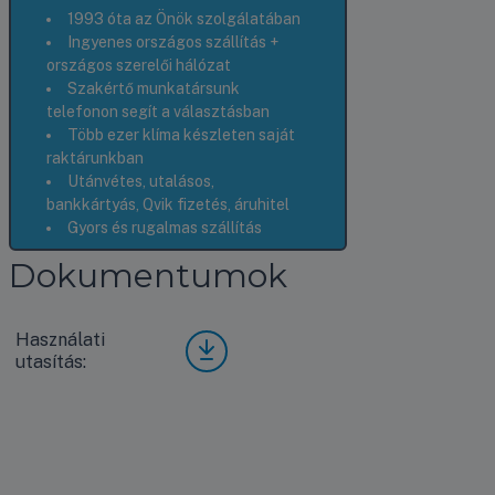
1993 óta az Önök szolgálatában
Ingyenes országos szállítás +
országos szerelői hálózat
Szakértő munkatársunk
telefonon segít a választásban
Több ezer klíma készleten saját
raktárunkban
Utánvétes, utalásos,
bankkártyás, Qvik fizetés, áruhitel
Gyors és rugalmas szállítás
Dokumentumok
Használati
LG
utasítás:
MT0
6R
hasz
nálat
i
útmu
tató