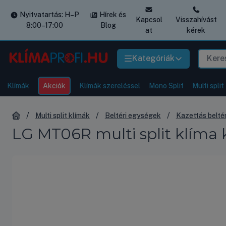
Nyitvatartás: H–P
Hírek és
Kapcsol
Visszahívást
8:00–17:00
Blog
at
kérek
Kategóriák
Klímák
Akciók
Klímák szereléssel
Mono Split
Multi split
Multi split klímák
Beltéri egységek
Kazettás belté
LG MT06R multi split klíma k