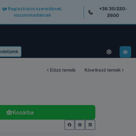
+36 30/220-
Regisztráció szerelőknek,
viszonteladóknak
2600
delljeink
A k
Előző termék
Következő termék
Kosárba