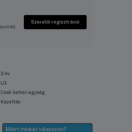
Szerelői regisztráció
sztrálj!
3 év
LG
Csak beltéri egység
Kazettás
Miért minket válasszon?