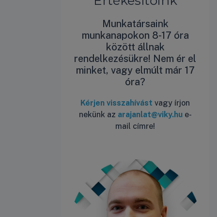
Értékesítőink
Munkatársaink
munkanapokon 8-17 óra
között állnak
rendelkezésükre! Nem ér el
minket, vagy elmúlt már 17
óra?
Kérjen visszahívást
vagy írjon
nekünk az
arajanlat@viky.hu
e-
mail címre!