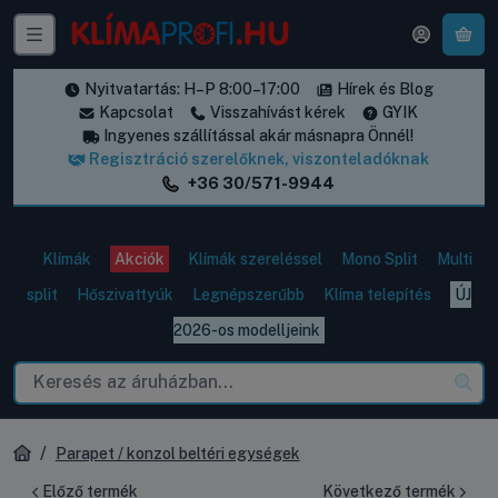
A k
Nyitvatartás: H–P 8:00–17:00
Hírek és Blog
Kapcsolat
Visszahívást kérek
GYIK
Ingyenes szállítással akár másnapra Önnél!
Regisztráció szerelőknek, viszonteladóknak
+36 30/571-9944
Klímák
Akciók
Klímák szereléssel
Mono Split
Multi
split
Hőszivattyúk
Legnépszerűbb
Klíma telepítés
ÚJ
2026-os modelljeink
Parapet / konzol beltéri egységek
Előző termék
Következő termék