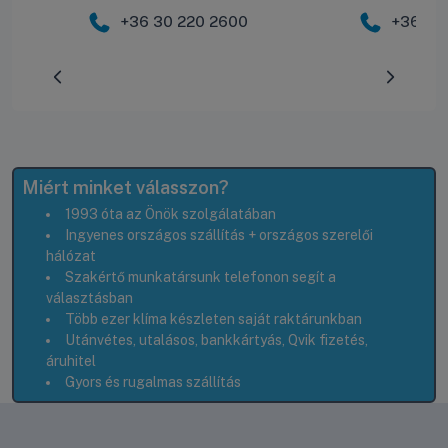
+36 30 220 2600
+36 30
Előrehaladás:
0
%
Miért minket válasszon?
1993 óta az Önök szolgálatában
Ingyenes országos szállítás + országos szerelői
hálózat
Szakértő munkatársunk telefonon segít a
választásban
Több ezer klíma készleten saját raktárunkban
Utánvétes, utalásos, bankkártyás, Qvik fizetés,
áruhitel
Gyors és rugalmas szállítás