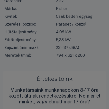
Garancia:
3 év
Márka:
Fisher
Kivitel:
Csak beltéri egység
Szerelési pozíció:
Parapet / konzol
Hűtőteljesítmény:
4,98 kW
Fűtőteljesítmény:
5,28 kW
Zajszint (min-max):
23 – 37 dB(A)
Méretek (mm):
794 x 621 x 200
Értékesítőink
Munkatársaink munkanapokon 8-17 óra
között állnak rendelkezésükre! Nem ér el
minket, vagy elmúlt már 17 óra?