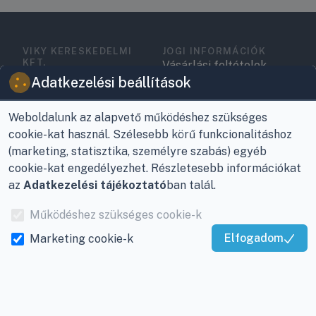
VIKY KERESKEDELMI
JOGI INFORMÁCIÓK
KFT.
Vásárlási feltételek
Az Önök szolgálatában
Adatkezelési beállítások
1993 óta!
Adatkezelési
tájékoztató
Weboldalunk az alapvető működéshez szükséges
Raktár, vevőszolgálat:
cookie-kat használ. Szélesebb körű funkcionalitáshoz
Nagykanizsa, Buda Ernő
Elérhetőségek
(marketing, statisztika, személyre szabás) egyéb
utca 21.
Garancia és szállítás
cookie-kat engedélyezhet. Részletesebb információkat
Központ (nem
az
Adatkezelési tájékoztató
ban talál.
Fizetés
vevőszolgálat):
Működéshez szükséges cookie-k
Nagykanizsa, Récsei út
Szállítás
3.
Elfogadom
Marketing cookie-k
Kiváló Szolgáltatás
Antikorrupciós
Mobil:
+36 30/220-2600
nyilatkozat
Igazolta:
Trustindex
E-mail:
info@viky.hu
Elállás a szerződéstől