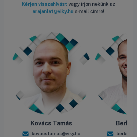
Kérjen visszahívást
vagy írjon nekünk az
arajanlat@viky.hu
e-mail címre!
Kovács Tamás
Berke B
kovacstamas@viky.hu
berkebal