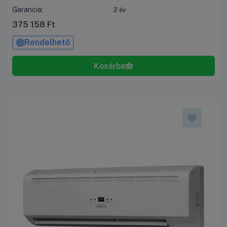
Garancia:
2 év
375 158
Ft
Rendelhető