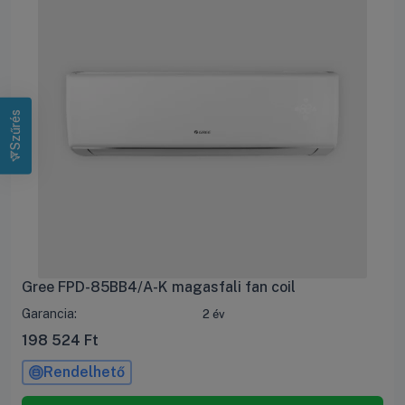
Szűrés
Gree FPD-85BB4/A-K magasfali fan coil
Garancia:
2 év
198 524
Ft
Rendelhető