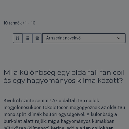
Összes termék a kategóriában
10
termék
1
10
Mi a különbség egy oldalfali fan coil
és egy hagyományos klíma között?
Kívülről szinte semmi! Az oldalfali fan coilok
megjelenésükben tökéletesen megegyeznek az oldalfali
mono split klímák beltéri egységeivel. A különbség a
burkolat alatt rejlik: míg a hagyományos klímákban
hűtőközeg (klímagáz) kering, addig a
fan coilokban