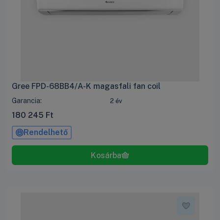
Gree FPD-68BB4/A-K magasfali fan coil
Garancia:
2 év
180 245
Ft
Rendelhető