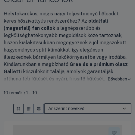
Helytakarékos, mégis nagy teljesítményű hőleadót
keres hőszivattyús rendszeréhez? Az
oldalfali
(magasfali) fan coilok
a legnépszerűbb és
legköltséghatékonyabb megoldások közé tartoznak,
hiszen kialakításukban megegyeznek a jól megszokott
hagyományos split klímákkal, így elegánsan
illeszkednek bármilyen lakókörnyezetbe vagy irodába.
Kínálatunkban a megbízható
Gree és a prémium olasz
Galletti
készülékeit találja, amelyek garantálják
otthona téli fűtését és nyári, frissítő hűtését.
Összes termék a kategóriában
10
termék
1
10
Tudta?
A magasfali fan coilok legnagyobb
előnye, hogy egyáltalán nem foglalnak el