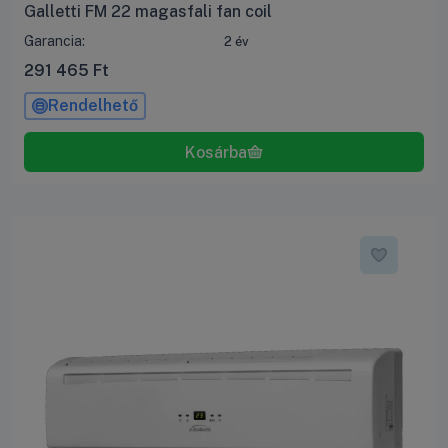
Galletti FM 22 magasfali fan coil
Garancia:
2 év
291 465
Ft
Rendelhető