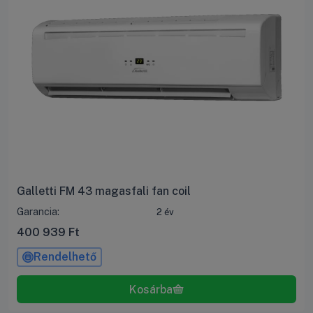
Galletti FM 43 magasfali fan coil
Garancia:
2 év
400 939
Ft
Rendelhető