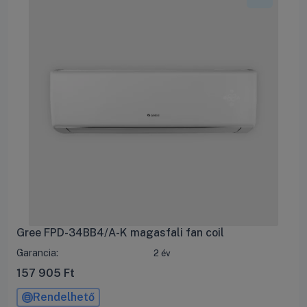
hasznos padlóterületet (mint a radiátorok vagy a
parapet gépek), és beépítésükhöz nincs szükség
drága álmennyezet kialakítására sem. Ráadásul
a magasból érkező hideg levegő nyáron sokkal
természetesebb és egyenletesebb hűtésérzetet
biztosít!
Gree FPD-34BB4/A-K magasfali fan coil
Garancia:
2 év
157 905
Ft
Rendelhető