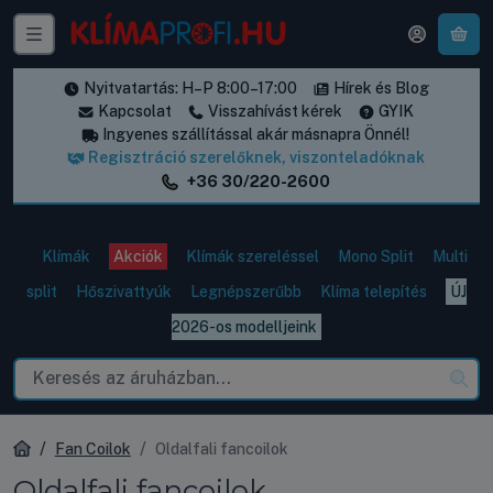
A k
Nyitvatartás: H–P 8:00–17:00
Hírek és Blog
Kapcsolat
Visszahívást kérek
GYIK
Ingyenes szállítással akár másnapra Önnél!
Regisztráció szerelőknek, viszonteladóknak
+36 30/220-2600
Klímák
Akciók
Klímák szereléssel
Mono Split
Multi
split
Hőszivattyúk
Legnépszerűbb
Klíma telepítés
ÚJ
2026-os modelljeink
Fan Coilok
Oldalfali fancoilok
Oldalfali fancoilok