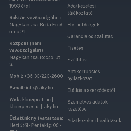
megfelelő?
1993 óta!
Adatkezelési
tájékoztató
Raktár, vevőszolgálat:
Nagykanizsa, Buda Ernő
Elérhetőségek
Ne bízza a véletlenre,
kérjen segítséget szakértő
utca 21.
kollégáinktól!
Értékesítő csapatunk (Kovács Tamás,
Garancia és szállítás
Horváth Zsolt, Berke Bálint, Ritecz Bence, Láng Tibor)
Központ (nem
hatalmas tapasztalattal rendelkezik a hőszivattyús és
Fizetés
vevőszolgálat):
fan coilos rendszerek optimalizálásában, így
Nagykanizsa, Récsei út
Szállítás
garantáltan az Ön számára legmegfelelőbb,
3.
legköltséghatékonyabb megoldást fogják javasolni.
Antikorrupciós
Mobil:
+36 30/220-2600
nyilatkozat
E-mail:
info@viky.hu
Elállás a szerződéstől
Web:
klimaprofi.hu
|
Személyes adatok
klimaplaza.hu
|
viky.hu
kezelése
Üzletünk nyitvatartása:
Adatkezelési beállítások
Hétfőtől - Péntekig: 08 -