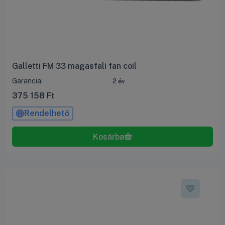
Galletti FM 33 magasfali fan coil
Garancia:
2 év
375 158
Ft
Rendelhető