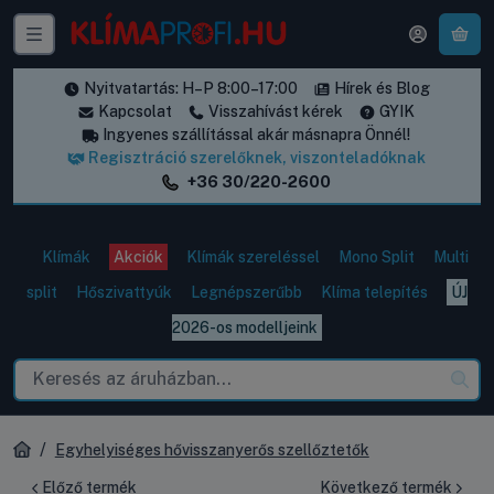
A k
Nyitvatartás: H–P 8:00–17:00
Hírek és Blog
Kapcsolat
Visszahívást kérek
GYIK
Ingyenes szállítással akár másnapra Önnél!
Regisztráció szerelőknek, viszonteladóknak
+36 30/220-2600
Klímák
Akciók
Klímák szereléssel
Mono Split
Multi
split
Hőszivattyúk
Legnépszerűbb
Klíma telepítés
ÚJ
2026-os modelljeink
Egyhelyiséges hővisszanyerős szellőztetők
Előző termék
Következő termék