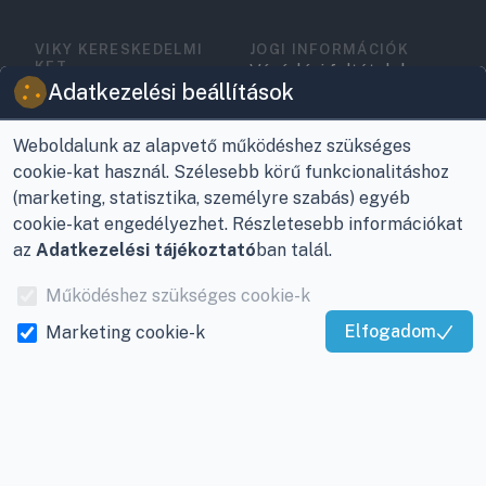
VIKY KERESKEDELMI
JOGI INFORMÁCIÓK
KFT.
Vásárlási feltételek
Az Önök szolgálatában
Adatkezelési beállítások
1993 óta!
Adatkezelési
tájékoztató
Weboldalunk az alapvető működéshez szükséges
Raktár, vevőszolgálat:
cookie-kat használ. Szélesebb körű funkcionalitáshoz
Nagykanizsa, Buda Ernő
Elérhetőségek
(marketing, statisztika, személyre szabás) egyéb
utca 21.
cookie-kat engedélyezhet. Részletesebb információkat
Garancia és szállítás
az
Adatkezelési tájékoztató
ban talál.
Központ (nem
Fizetés
vevőszolgálat):
Működéshez szükséges cookie-k
Nagykanizsa, Récsei út
Szállítás
Elfogadom
3.
Marketing cookie-k
Kiváló Szolgáltatás
Antikorrupciós
Mobil:
+36 30/220-2600
Igazolta:
Trustindex
nyilatkozat
E-mail:
info@viky.hu
Elállás a szerződéstől
Web:
klimaprofi.hu
|
Személyes adatok