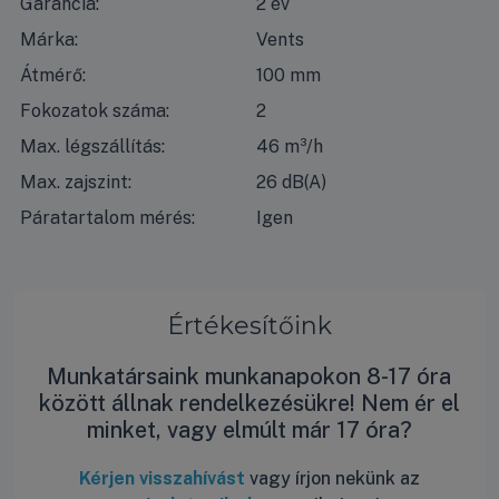
Garancia:
2 év
Márka:
Vents
Átmérő:
100 mm
Fokozatok száma:
2
Max. légszállítás:
46 m³/h
Max. zajszint:
26 dB(A)
Páratartalom mérés:
Igen
Értékesítőink
Munkatársaink munkanapokon 8-17 óra
között állnak rendelkezésükre! Nem ér el
minket, vagy elmúlt már 17 óra?
Kérjen visszahívást
vagy írjon nekünk az