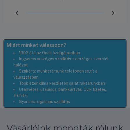
Előrehaladás:
100
%
Miért minket válasszon?
1993 óta az Önök szolgálatában
Ingyenes országos szállítás + országos szerelői
hálózat
Szakértő munkatársunk telefonon segít a
választásban
Több ezer klíma készleten saját raktárunkban
Utánvétes, utalásos, bankkártyás, Qvik fizetés,
áruhitel
Gyors és rugalmas szállítás
Vásárlóink mondták rólunk