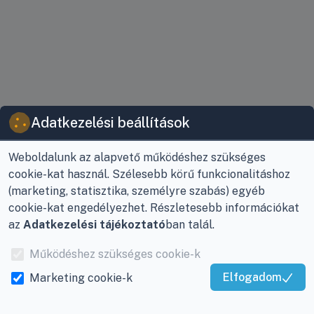
Adatkezelési beállítások
Weboldalunk az alapvető működéshez szükséges
cookie-kat használ. Szélesebb körű funkcionalitáshoz
(marketing, statisztika, személyre szabás) egyéb
cookie-kat engedélyezhet. Részletesebb információkat
az
Adatkezelési tájékoztató
ban talál.
VIKY KERESKEDELMI
JOGI INFORMÁCIÓK
KFT.
Vásárlási feltételek
Az Önök szolgálatában
Működéshez szükséges cookie-k
1993 óta!
Adatkezelési
Elfogadom
Marketing cookie-k
tájékoztató
Kiváló Szolgáltatás
Raktár, vevőszolgálat:
Igazolta:
Trustindex
Nagykanizsa, Buda Ernő
Elérhetőségek