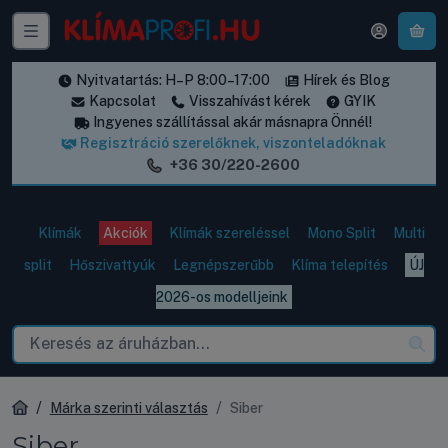
A k
Nyitvatartás: H–P 8:00–17:00
Hírek és Blog
Kapcsolat
Visszahívást kérek
GYIK
Ingyenes szállítással akár másnapra Önnél!
Regisztráció szerelőknek, viszonteladóknak
+36 30/220-2600
Klímák
Akciók
Klímák szereléssel
Mono Split
Multi
split
Hőszivattyúk
Legnépszerűbb
Klíma telepítés
ÚJ
2026-os modelljeink
Márka szerinti választás
Siber
Siber