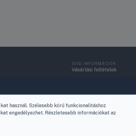
JOGI INFORMÁCIÓK
Vásárlási feltételek
Adatkezelési tájékoztató
.
Elérhetőségek
at használ. Szélesebb körű funkcionalitáshoz
Garancia és szállítás
e-kat engedélyezhet. Részletesebb információkat az
Fizetés
Szállítás