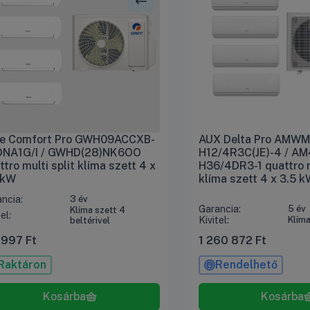
e Comfort Pro GWH09ACCXB-
AUX Delta Pro AMWM
NA1G/I / GWHD(28)NK6OO
H12/4R3C(JE)-4 / AM
ttro multi split klíma szett 4 x
H36/4DR3-1 quattro m
 kW
klíma szett 4 x 3.5 k
ncia:
3 év
Garancia:
5 év
Klíma szett 4
el:
Kivitel:
Klíma
beltérivel
 997
Ft
1 260 872
Ft
Raktáron
Rendelhető