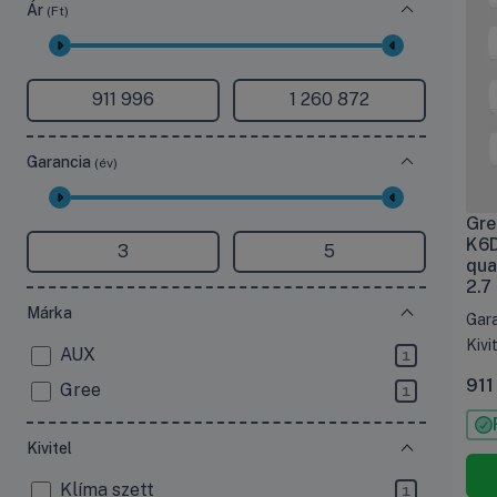
Ár
(Ft)
Garancia
(év)
Gre
K6D
qua
2.7
Márka
Gara
Kivit
AUX
1
911
Gree
1
Kivitel
Klíma szett
1