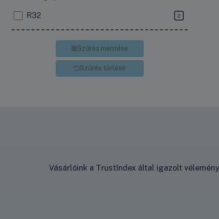
R32
2
Szűrés mentése
Szűrés törlése
Vásárlóink a TrustIndex által igazolt vélemé