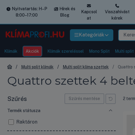
Nyitvatartás: H–P
Hírek és
Kapcsol
Visszahívást
8:00–17:00
Blog
at
kérek
Kategóriák
Klímák
Akciók
Klímák szereléssel
Mono Split
Multi split
Multi split klímák
Multi split klíma szettek
Quattro 
Quattro szettek 4 belt
Szűrés átugrása
Szűrés
Össze
Szűrés mentése
2
ter
Termék státusza
Raktáron