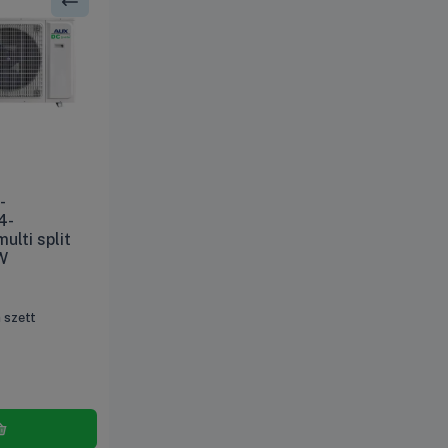
-
4-
ulti split
W
 szett