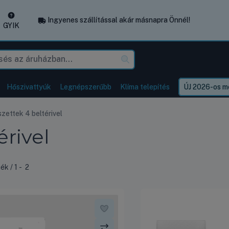
Ingyenes szállítással akár másnapra Önnél!
GYIK
Hőszivattyúk
Legnépszerűbb
Klíma telepítés
ÚJ 2026-os mo
szettek 4 beltérivel
érivel
s termék a kategóriában
mék
1
2