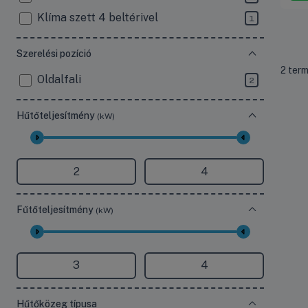
Klíma szett 4 beltérivel
1
Szerelési pozíció
Össze
2
ter
Oldalfali
2
Hűtőteljesítmény
(kW)
Fűtőteljesítmény
(kW)
Hűtőközeg típusa