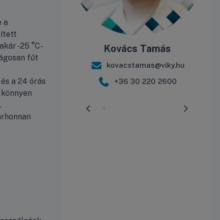
 a
ített
akár -25 °C-
Kovács Tamás
ágosan fűt
kovacstamas@viky.hu
s a 24 órás
+36 30 220 2600
a könnyen
.
Előrehaladás:
3
%
bárhonnan