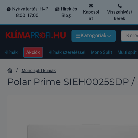
Nyitvatartás: H–P
Hírek és
Kapcsol
Visszahívást
8:00–17:00
Blog
at
kérek
Kategóriák
Klímák
Akciók
Klímák szereléssel
Mono Split
Multi split
Mono split klímák
Polar Prime SIEH0025SDP / 