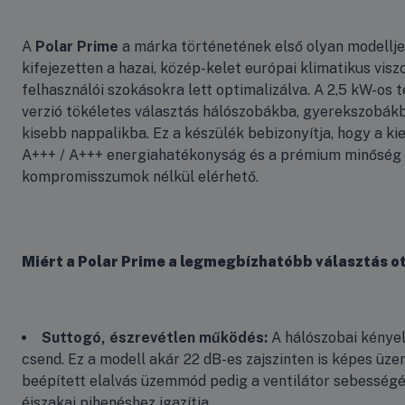
A
Polar Prime
a márka történetének első olyan modellje
kifejezetten a hazai, közép-kelet európai klimatikus vis
felhasználói szokásokra lett optimalizálva. A 2,5 kW-os 
verzió tökéletes választás hálószobákba, gyerekszobák
kisebb nappalikba. Ez a készülék bebizonyítja, hogy a ki
A+++ / A+++ energiahatékonyság és a prémium minőség
kompromisszumok nélkül elérhető.
Miért a Polar Prime a legmegbízhatóbb választás 
Suttogó, észrevétlen működés:
A hálószobai kényel
csend. Ez a modell akár 22 dB-es zajszinten is képes üzem
beépített elalvás üzemmód pedig a ventilátor sebesség
éjszakai pihenéshez igazítja.