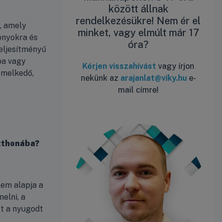
között állnak
rendelkezésükre! Nem ér el
, amely
minket, vagy elmúlt már 17
zonyokra és
óra?
teljesítményű
ba vagy
Kérjen visszahívást
vagy írjon
emelkedő,
nekünk az
arajanlat@viky.hu
e-
mail címre!
otthonába?
em alapja a
elni, a
ét a nyugodt