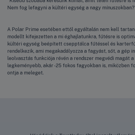
"Kisebb szobába keresünk klímát, amit télen fűtésre is 
Nem fog lefagyni a kültéri egység a nagy mínuszokban?
A Polar Prime esetében ettől egyáltalán nem kell tartani
modellt kifejezetten a mi éghajlatunkra, fűtésre is optima
kültéri egység beépített csepptálca fűtéssel és karterf
rendelkezik, ami megakadályozza a fagyást, sőt, a gép in
leolvasztás funkciója révén a rendszer megvédi magát a
legkeményebb, akár -25 fokos fagyokban is, miközben 
ontja a meleget.