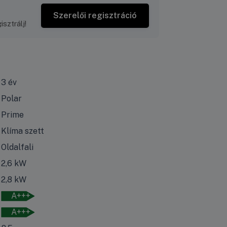
Szerelői regisztráció
sztrálj!
3 év
Polar
Prime
Klíma szett
Oldalfali
2,6 kW
2,8 kW
A+++
A+++