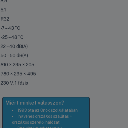
8,5
5,1
R32
-7 – 43 °C
-25 – 48 °C
22 – 40 dB(A)
50 – 50 dB(A)
810 × 295 × 205
780 × 295 × 495
230 V, 1 fázis
Miért minket válasszon?
1993 óta az Önök szolgálatában
Ingyenes országos szállítás +
országos szerelői hálózat