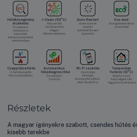
Hűtőközeghiány
I-Clean (56°C)
Auto Restart
Eco mód
érzékelés
Hőcserélő
Áramszünet
Energiatakarékos
fertőtlenítés
esetén
üzemmód
Önvédelmi
magas
automatikusan
rendszer a
hőmérsékleten
újraindul
készülék
kompresszorának
védelmében
Csepptálcafűtés
Automatikus
Wi-Fi vezérlés
Temperálás
A hatékonyabb
hibadiagnosztika
Vezérelje
funkció (12°C)
téli üzemmódért
klímáját
Önvédelmi
Ideális vizes
távirányító nélkül,
funkció
helyiségek téli
akár távolról is
fagymentesítésére
Részletek
A magyar igényekre szabott, csendes hűtés é
kisebb terekbe