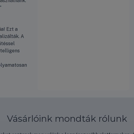
használnánk.
"
a! Ezt a
lizálták. A
űtéssel
telligens
folyamatosan
Vásárlóink mondták rólunk