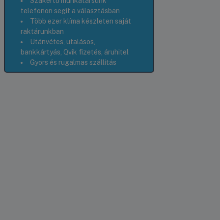
Szakértő munkatársunk
telefonon segít a választásban
Több ezer klíma készleten saját
raktárunkban
Utánvétes, utalásos,
bankkártyás, Qvik fizetés, áruhitel
Gyors és rugalmas szállítás