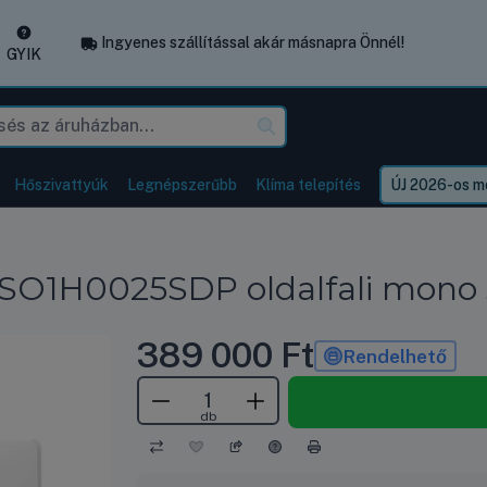
Ingyenes szállítással akár másnapra Önnél!
GYIK
Hőszivattyúk
Legnépszerűbb
Klíma telepítés
ÚJ 2026-os mo
SO1H0025SDP oldalfali mono s
389 000
Ft
Rendelhető
db