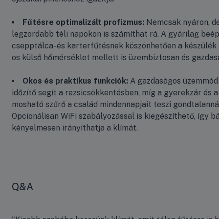
Fűtésre optimalizált profizmus:
Nemcsak nyáron, de
legzordabb téli napokon is számíthat rá. A gyárilag beép
csepptálca- és karterfűtésnek köszönhetően a készülék 
os külső hőmérséklet mellett is üzembiztosan és gazdas
Okos és praktikus funkciók:
A gazdaságos üzemmód é
időzítő segít a rezsicsökkentésben, míg a gyerekzár és 
mosható szűrő a család mindennapjait teszi gondtalanná
Opcionálisan WiFi szabályozással is kiegészíthető, így 
kényelmesen irányíthatja a klímát.
Q&A