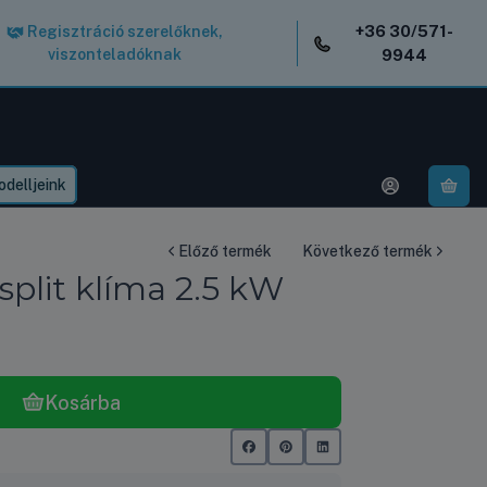
+36 30/571-
Regisztráció szerelőknek,
viszonteladóknak
9944
delljeink
A k
Előző termék
Következő termék
plit klíma 2.5 kW
Kosárba