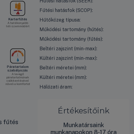
Hűtési hatásfok (SEER):
Fűtési hatásfok (SCOP):
Hűtőközeg típusa:
Karterfűtés
A hatékonyabb
téli üzemmódért
Működési tartomány (hűtés):
Működési tartomány (fűtés):
Beltéri zajszint (min-max):
Kültéri zajszint (min-max):
Beltéri méretei (mm):
Páratartalom
szabályozás
A levegő
Kültéri méretei (mm):
páratartalmának
csökkentésével
növeli a komfortot
Hálózati áram:
Értékesítőink
s fűtés
Munkatársaink
munkanapokon 8-17 óra