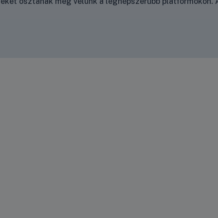
nyeket osztanak meg velünk a legnépszerűbb platformokon. A