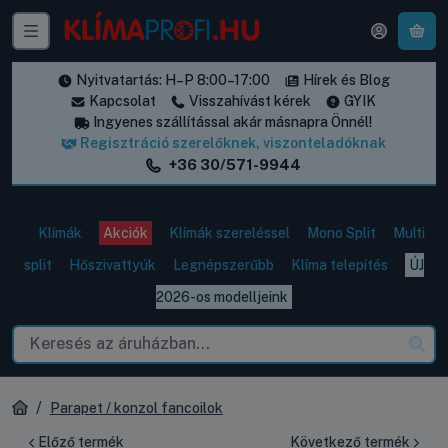
A k
Nyitvatartás: H–P 8:00–17:00
Hírek és Blog
Kapcsolat
Visszahívást kérek
GYIK
Ingyenes szállítással akár másnapra Önnél!
Regisztráció szerelőknek, viszonteladóknak
+36 30/571-9944
Klímák
Akciók
Klímák szereléssel
Mono Split
Multi
split
Hőszivattyúk
Legnépszerűbb
Klíma telepítés
ÚJ
2026-os modelljeink
Parapet / konzol fancoilok
Előző termék
Következő termék