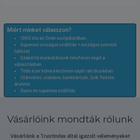
Miért minket válasszon?
1993 óta az Önök szolgálatában
Ingyenes országos szállítás + országos szerelői
hálózat
Szakértő munkatársunk telefonon segít a
választásban
Több ezer klíma készleten saját raktárunkban
Utánvétes, utalásos, bankkártyás, Qvik fizetés,
áruhitel
Gyors és rugalmas szállítás
Vásárlóink mondták rólunk
Vásárlóink a TrustIndex által igazolt véleményeket