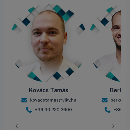
Kovács Tamás
Berke B
kovacstamas@viky.hu
berkebal
+36 30 220 2600
+36 30
Előrehaladás:
0
%