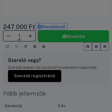
247 000
Ft
Rendelhető
Kosárba
db
Szerelő vagy?
Szerelői árakért és készletinformációért regisztrálj!
Szerelői regisztráció
Főbb jellemzők
Garancia:
3 év