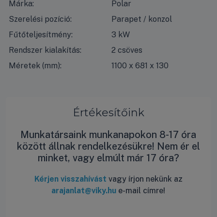
Márka:
Polar
Szerelési pozíció:
Parapet / konzol
Fűtőteljesítmény:
3 kW
Rendszer kialakítás:
2 csöves
Méretek (mm):
1100 x 681 x 130
Értékesítőink
Munkatársaink munkanapokon 8-17 óra
között állnak rendelkezésükre! Nem ér el
minket, vagy elmúlt már 17 óra?
Kérjen visszahívást
vagy írjon nekünk az
arajanlat@viky.hu
e-mail címre!