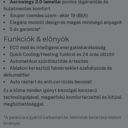
Aerowings 2.0 lamella:
pontos légáramlás és
huzatmentes komfort
Szuper csendes üzem – akár 19 dB(A)
Elegáns monolit design és magas minőségű anyagok
5 év garancia*
Funkciók & előnyök
ECO mód és intelligens energia­takarékosság
Quick Cooling/Heating funkció és 24 órás időzítő
Automatikus szűrőtisztítás értesítés
Ablakon keresztüli hőmérséklet‑szabályozás és
dehumidifier
Auto restart és anti‑corróziós bevonat
Ez a klíma minden igényt kiszolgál korszerű
technológiájával, magasfokú komfortérzettel és kitűnő
megbízhatósággal.
*A garancia a gyártói karbantartási feltételek betartása mellett
érvényes.