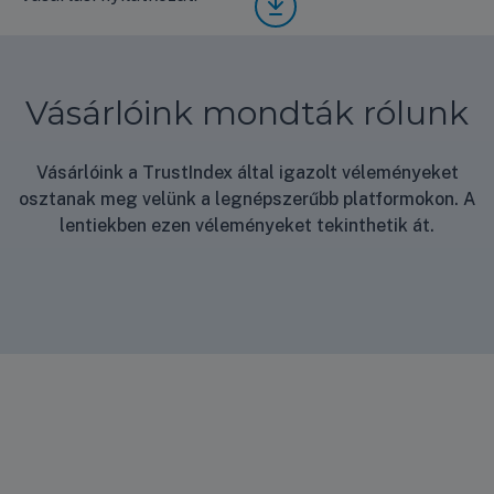
dard
5-
rlási
KIT-
ZKE
nyila
BZ3
ener
tkoz
5-
gia
at
ZKE
címk
Vásárlóink mondták rólunk
műsz
e
aki
adatl
Vásárlóink a TrustIndex által igazolt véleményeket
ap
osztanak meg velünk a legnépszerűbb platformokon. A
lentiekben ezen véleményeket tekinthetik át.