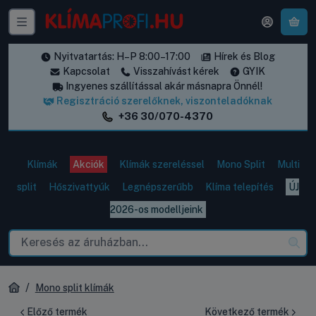
A k
Nyitvatartás: H–P 8:00–17:00
Hírek és Blog
Kapcsolat
Visszahívást kérek
GYIK
Ingyenes szállítással akár másnapra Önnél!
Regisztráció szerelőknek, viszonteladóknak
+36 30/070-4370
Klímák
Akciók
Klímák szereléssel
Mono Split
Multi
split
Hőszivattyúk
Legnépszerűbb
Klíma telepítés
ÚJ
2026-os modelljeink
Mono split klímák
Előző termék
Következő termék