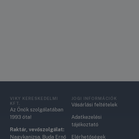
VIKY KERESKEDELMI
JOGI INFORMÁCIÓK
KFT.
Vásárlási feltételek
Az Önök szolgálatában
1993 óta!
Adatkezelési
tájékoztató
Raktár, vevőszolgálat:
Nagykanizsa, Buda Ernő
Elérhetőségek