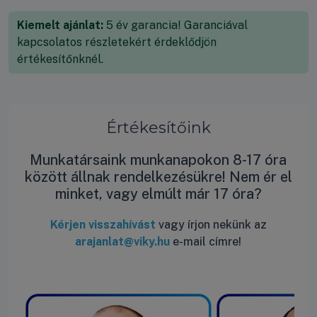
Kiemelt ajánlat:
5 év garancia! Garanciával
kapcsolatos részletekért érdeklődjön
értékesítőnknél.
Értékesítőink
Munkatársaink munkanapokon 8-17 óra
között állnak rendelkezésükre! Nem ér el
minket, vagy elmúlt már 17 óra?
Kérjen visszahívást
vagy írjon nekünk az
arajanlat@viky.hu
e-mail címre!