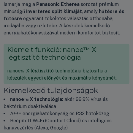
Ismerje meg a
Panasonic Etherea
sorozat prémium
minőségű
inverteres split klímáját
, amely
hűtésre és
fűtésre
egyaránt tökéletes választás otthonába,
irodájába vagy üzletébe. A készülék kiemelkedő
energiahatékonyságával modern komfortot biztosít.
Kiemelt funkció: nanoe™ X
légtisztító technológia
nanoe™ X légtisztító technológia biztosítja a
készülék egyedi előnyét és maximális kényelmét.
Kiemelkedő tulajdonságok
nanoe™ X technológia:
akár 99,9% vírus és
baktérium deaktiválása
A+++ energiahatékonyság és R32 hűtőközeg
Beépített Wi‑Fi (Comfort Cloud) és intelligens
hangvezérlés (Alexa, Google)