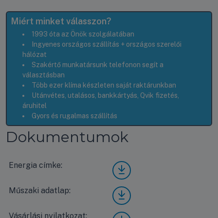
Miért minket válasszon?
1993 óta az Önök szolgálatában
Ingyenes országos szállítás + országos szerelői
hálózat
Szakértő munkatársunk telefonon segít a
választásban
Több ezer klíma készleten saját raktárunkban
Utánvétes, utalásos, bankkártyás, Qvik fizetés,
áruhitel
Gyors és rugalmas szállítás
Dokumentumok
Energia címke:
Pana
sonic
Stan
Műszaki adatlap:
Pana
dard
sonic
KIT-
Stan
BZ3
Vásárlási nyilatkozat:
Vásá