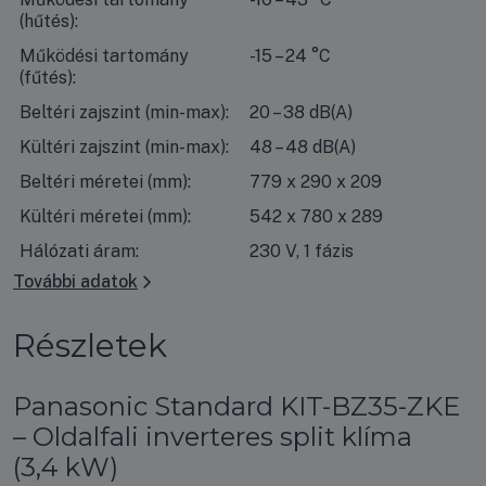
(hűtés):
Működési tartomány
-15 – 24 °C
(fűtés):
Beltéri zajszint (min-max):
20 – 38 dB(A)
Kültéri zajszint (min-max):
48 – 48 dB(A)
Beltéri méretei (mm):
779 x 290 x 209
Kültéri méretei (mm):
542 x 780 x 289
Hálózati áram:
230 V, 1 fázis
További adatok
Részletek
Panasonic Standard KIT-BZ35-ZKE
– Oldalfali inverteres split klíma
(3,4 kW)