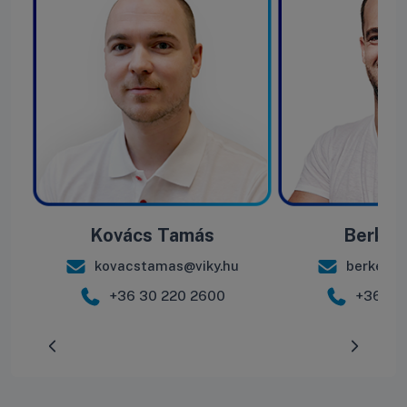
Kovács Tamás
Berke B
kovacstamas@viky.hu
berkebal
+36 30 220 2600
+36 30
Előrehaladás:
0
%