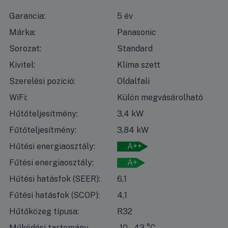
Garancia:
5 év
Márka:
Panasonic
Sorozat:
Standard
Kivitel:
Klíma szett
Szerelési pozíció:
Oldalfali
WiFi:
Külön megvásárolható
Hűtőteljesítmény:
3,4 kW
Fűtőteljesítmény:
3,84 kW
Hűtési energiaosztály:
A++
Fűtési energiaosztály:
A+
Hűtési hatásfok (SEER):
6,1
Fűtési hatásfok (SCOP):
4,1
Hűtőközeg típusa:
R32
Működési tartomány
-10 – 43 °C