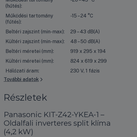
(hűtés):
Működési tartomány
-15 – 24 °C
(fűtés):
Beltéri zajszint (min-max):
29 – 43 dB(A)
Kültéri zajszint (min-max):
48 – 50 dB(A)
Beltéri méretei (mm):
919 x 295 x 194
Kültéri méretei (mm):
824 x 619 x 299
Hálózati áram:
230 V, 1 fázis
További adatok
Részletek
Panasonic KIT-Z42-YKEA-1 –
Oldalfali inverteres split klíma
(4,2 kW)