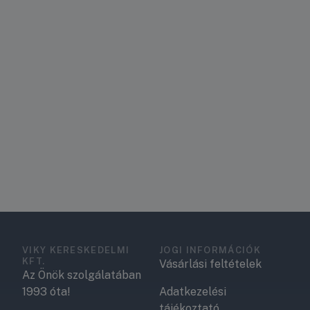
VIKY KERESKEDELMI
JOGI INFORMÁCIÓK
KFT.
Vásárlási feltételek
Az Önök szolgálatában
1993 óta!
Adatkezelési
tájékoztató