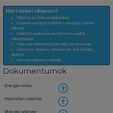
Miért minket válasszon?
1993 óta az Önök szolgálatában
Ingyenes országos szállítás + országos szerelői
hálózat
Szakértő munkatársunk telefonon segít a
választásban
Több ezer klíma készleten saját raktárunkban
Utánvétes, utalásos, bankkártyás, Qvik fizetés,
áruhitel
Gyors és rugalmas szállítás
Dokumentumok
Energia címke:
Pana
sonic
KIT-
Használati utasítás:
Pana
Z42-
sonic
YKE
KIT-
A
Műszaki adatlap:
Pana