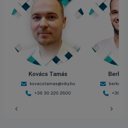
Kovács Tamás
Berke B
kovacstamas@viky.hu
berkebal
+36 30 220 2600
+36 30
Előrehaladás:
0
%