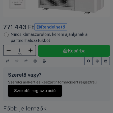
771 443
Ft
Rendelhető
Nincs klímaszerelőm, kérem ajánljanak a
partnerhálózatukból
Kosárba
db
Szerelő vagy?
Szerelői árakért és készletinformációért regisztrálj!
Szerelői regisztráció
Főbb jellemzők