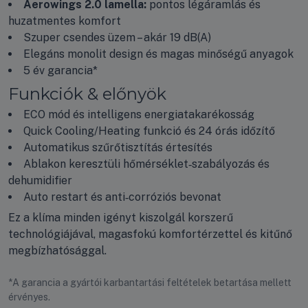
Aerowings 2.0 lamella:
pontos légáramlás és
huzatmentes komfort
Szuper csendes üzem – akár 19 dB(A)
Elegáns monolit design és magas minőségű anyagok
5 év garancia*
Funkciók & előnyök
ECO mód és intelligens energia­takarékosság
Quick Cooling/Heating funkció és 24 órás időzítő
Automatikus szűrőtisztítás értesítés
Ablakon keresztüli hőmérséklet‑szabályozás és
dehumidifier
Auto restart és anti‑corróziós bevonat
Ez a klíma minden igényt kiszolgál korszerű
technológiájával, magasfokú komfortérzettel és kitűnő
megbízhatósággal.
*A garancia a gyártói karbantartási feltételek betartása mellett
érvényes.