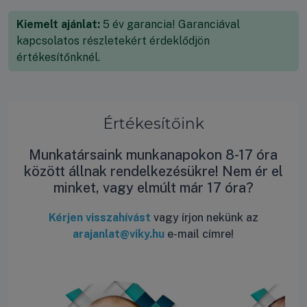
Kiemelt ajánlat:
5 év garancia! Garanciával
kapcsolatos részletekért érdeklődjön
értékesítőnknél.
Értékesítőink
Munkatársaink munkanapokon 8-17 óra
között állnak rendelkezésükre! Nem ér el
minket, vagy elmúlt már 17 óra?
Kérjen visszahívást
vagy írjon nekünk az
arajanlat@viky.hu
e-mail címre!