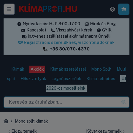
A k
Nyitvatartás: H–P 8:00–17:00
Hírek és Blog
Kapcsolat
Visszahívást kérek
GYIK
Ingyenes szállítással akár másnapra Önnél!
Regisztráció szerelőknek, viszonteladóknak
+36 30/070-4370
Klímák
Akciók
Klímák szereléssel
Mono Split
Multi
split
Hőszivattyúk
Legnépszerűbb
Klíma telepítés
ÚJ
2026-os modelljeink
Mono split klímák
Előző termék
Következő termék