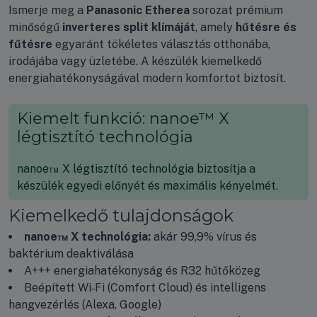
Ismerje meg a
Panasonic Etherea
sorozat prémium
minőségű
inverteres split klímáját
, amely
hűtésre és
fűtésre
egyaránt tökéletes választás otthonába,
irodájába vagy üzletébe. A készülék kiemelkedő
energiahatékonyságával modern komfortot biztosít.
Kiemelt funkció: nanoe™ X
légtisztító technológia
nanoe™ X légtisztító technológia biztosítja a
készülék egyedi előnyét és maximális kényelmét.
Kiemelkedő tulajdonságok
nanoe™ X technológia:
akár 99,9% vírus és
baktérium deaktiválása
A+++ energiahatékonyság és R32 hűtőközeg
Beépített Wi‑Fi (Comfort Cloud) és intelligens
hangvezérlés (Alexa, Google)