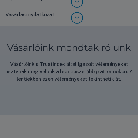
Z42-
ener
sonic
YKE
gia
KIT-
A
Vásárlási nyilatkozat:
Vásá
címk
Z42-
hasz
rlási
e
YKE
nálat
nyila
A
i
tkoz
műsz
útmu
at
aki
tató
Vásárlóink mondták rólunk
adatl
ap
Vásárlóink a TrustIndex által igazolt véleményeket
osztanak meg velünk a legnépszerűbb platformokon. A
lentiekben ezen véleményeket tekinthetik át.