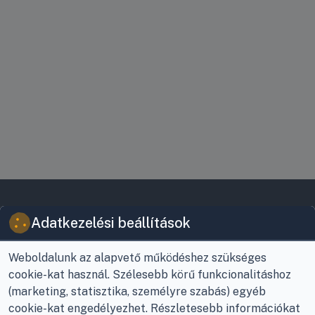
VIKY KERESKEDELMI
JOGI INFORMÁCIÓK
Adatkezelési beállítások
KFT.
Vásárlási feltételek
Az Önök szolgálatában
Weboldalunk az alapvető működéshez szükséges
1993 óta!
Adatkezelési
cookie-kat használ. Szélesebb körű funkcionalitáshoz
tájékoztató
Raktár, vevőszolgálat:
(marketing, statisztika, személyre szabás) egyéb
Nagykanizsa, Buda Ernő
Elérhetőségek
cookie-kat engedélyezhet. Részletesebb információkat