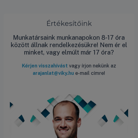
Értékesítőink
Munkatársaink munkanapokon 8-17 óra
között állnak rendelkezésükre! Nem ér el
minket, vagy elmúlt már 17 óra?
Kérjen visszahívást
vagy írjon nekünk az
arajanlat@viky.hu
e-mail címre!