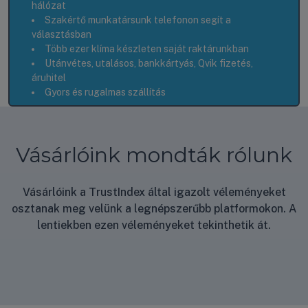
hálózat
Szakértő munkatársunk telefonon segít a
választásban
Több ezer klíma készleten saját raktárunkban
Utánvétes, utalásos, bankkártyás, Qvik fizetés,
áruhitel
Gyors és rugalmas szállítás
Vásárlóink mondták rólunk
Vásárlóink a TrustIndex által igazolt véleményeket
osztanak meg velünk a legnépszerűbb platformokon. A
lentiekben ezen véleményeket tekinthetik át.