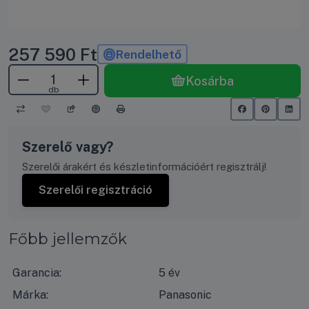
257 590
Ft
Rendelhető
Kosárba
db
Szerelő vagy?
Szerelői árakért és készletinformációért regisztrálj!
Szerelői regisztráció
Főbb jellemzők
Garancia:
5 év
Márka:
Panasonic