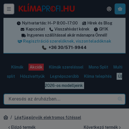
A k
Nyitvatartás: H–P 8:00–17:00
Hírek és Blog
Kapcsolat
Visszahívást kérek
GYIK
Ingyenes szállítással akár másnapra Önnél!
Regisztráció szerelőknek, viszonteladóknak
+36 30/571-9944
Klímák
Akciók
Klímák szereléssel
Mono Split
Multi
split
Hőszivattyúk
Legnépszerűbb
Klíma telepítés
ÚJ
2026-os modelljeink
Légfüggönyök elektromos fűtéssel
Előző termék
Következő termék