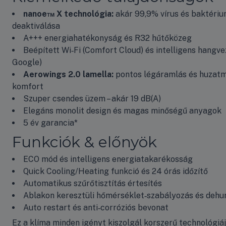
nanoe™ X technológia:
akár 99,9% vírus és baktéri
deaktiválása
A+++ energiahatékonyság és R32 hűtőközeg
Beépített Wi‑Fi (Comfort Cloud) és intelligens hangve
Google)
Aerowings 2.0 lamella:
pontos légáramlás és huzat
komfort
Szuper csendes üzem – akár 19 dB(A)
Elegáns monolit design és magas minőségű anyagok
5 év garancia*
Funkciók & előnyök
ECO mód és intelligens energia­takarékosság
Quick Cooling/Heating funkció és 24 órás időzítő
Automatikus szűrőtisztítás értesítés
Ablakon keresztüli hőmérséklet‑szabályozás és dehum
Auto restart és anti‑corróziós bevonat
Ez a klíma minden igényt kiszolgál korszerű technológiáj