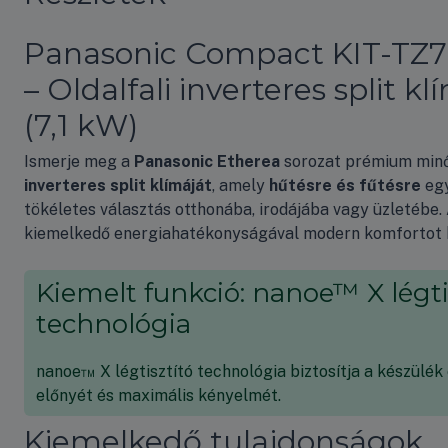
Panasonic Compact KIT-TZ7
– Oldalfali inverteres split kl
(7,1 kW)
Ismerje meg a
Panasonic Etherea
sorozat prémium min
inverteres split klímáját
, amely
hűtésre és fűtésre
eg
tökéletes választás otthonába, irodájába vagy üzletébe.
kiemelkedő energiahatékonyságával modern komfortot b
Kiemelt funkció: nanoe™ X légti
technológia
nanoe™ X légtisztító technológia biztosítja a készülék
előnyét és maximális kényelmét.
Kiemelkedő tulajdonságok