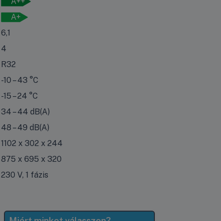
A++
A+
6,1
4
R32
-10 – 43 °C
-15 – 24 °C
34 – 44 dB(A)
48 – 49 dB(A)
1102 x 302 x 244
875 x 695 x 320
230 V, 1 fázis
Miért minket válasszon?