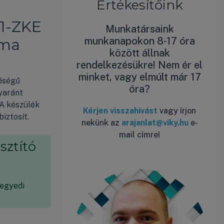
Értékesítőink
1-ZKE
Munkatársaink
munkanapokon 8-17 óra
íma
között állnak
rendelkezésükre! Nem ér el
minket, vagy elmúlt már 17
őségű
óra?
yaránt
 A készülék
Kérjen visszahívást
vagy írjon
iztosít.
nekünk az
arajanlat@viky.hu
e-
mail címre!
sztító
 egyedi