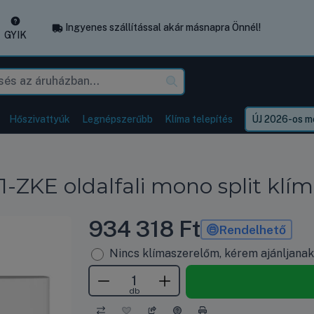
Ingyenes szállítással akár másnapra Önnél!
GYIK
Hőszivattyúk
Legnépszerűbb
Klíma telepítés
ÚJ 2026-os mo
ZKE oldalfali mono split klím
934 318
Ft
Rendelhető
Nincs klímaszerelőm, kérem ajánljana
db