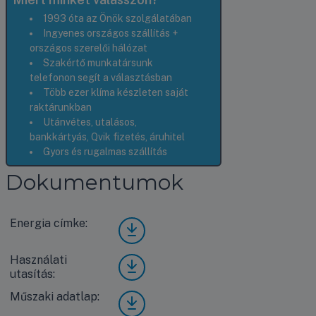
1993 óta az Önök szolgálatában
Ingyenes országos szállítás +
országos szerelői hálózat
Szakértő munkatársunk
telefonon segít a választásban
Több ezer klíma készleten saját
raktárunkban
Utánvétes, utalásos,
bankkártyás, Qvik fizetés, áruhitel
Gyors és rugalmas szállítás
Dokumentumok
Energia címke:
Pana
sonic
Com
Használati
Pana
pact
utasítás:
sonic
KIT-
Com
TZ71
Műszaki adatlap:
Pana
pact
-ZKE
sonic