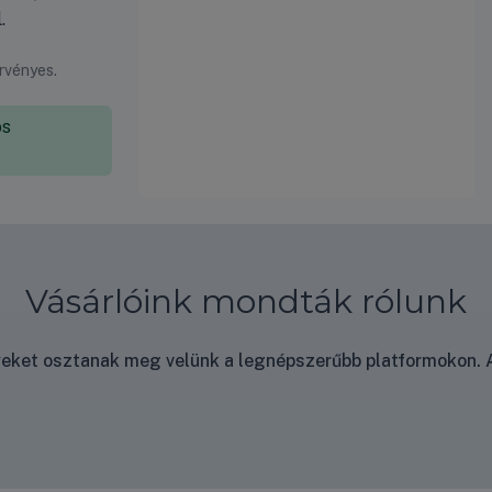
.
érvényes.
os
Vásárlóink mondták rólunk
nyeket osztanak meg velünk a legnépszerűbb platformokon. A