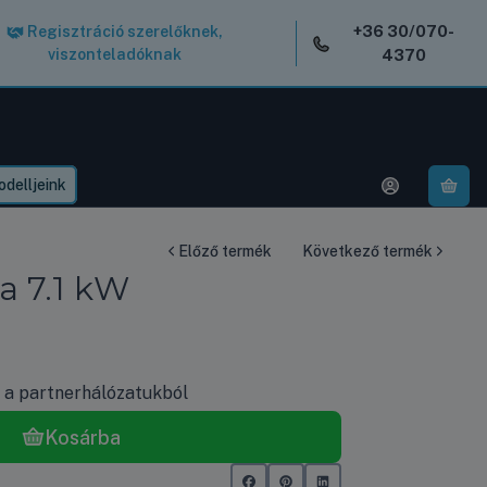
+36 30/070-
Regisztráció szerelőknek,
viszonteladóknak
4370
delljeink
A k
Előző termék
Következő termék
a 7.1 kW
k a partnerhálózatukból
Kosárba