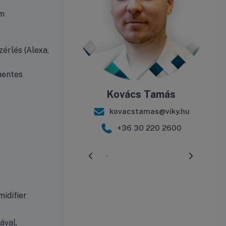
um
zérlés (Alexa,
mentes
Kovács Tamás
kovacstamas@viky.hu
+36 30 220 2600
Előrehaladás:
3
%
idifier
ával,