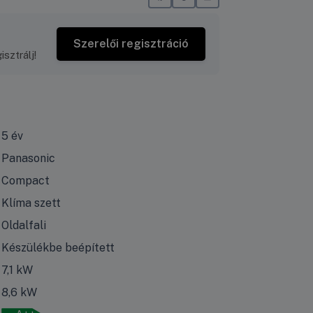
Szerelői regisztráció
sztrálj!
5 év
Panasonic
Compact
Klíma szett
Oldalfali
Készülékbe beépített
7,1 kW
8,6 kW