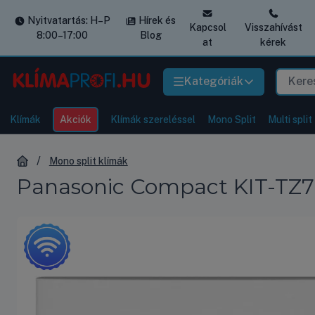
Nyitvatartás: H–P
Hírek és
Kapcsol
Visszahívást
8:00–17:00
Blog
at
kérek
Kategóriák
Klímák
Akciók
Klímák szereléssel
Mono Split
Multi split
Mono split klímák
Panasonic Compact KIT-TZ71-