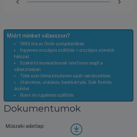
Előrehaladás:
100
%
Miért minket válasszon?
1993 óta az Önök szolgálatában
Ingyenes országos szállítás + országos szerelői
hálózat
Szakértő munkatársunk telefonon segít a
választásban
Több ezer klíma készleten saját raktárunkban
Utánvétes, utalásos, bankkártyás, Qvik fizetés,
áruhitel
Gyors és rugalmas szállítás
Dokumentumok
Műszaki adatlap:
Pana
sonic