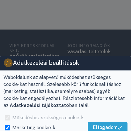
VIKY KERESKEDELMI
JOGI INFORMÁCIÓK
KFT.
Vásárlási feltételek
Az Önök szolgálatában
Adatkezelési beállítások
1993 óta!
Adatkezelési
tájékoztató
Raktár, vevőszolgálat:
Weboldalunk az alapvető működéshez szükséges
Nagykanizsa, Buda Ernő
Elérhetőségek
cookie-kat használ. Szélesebb körű funkcionalitáshoz
utca 21.
(marketing, statisztika, személyre szabás) egyéb
Garancia és szállítás
cookie-kat engedélyezhet. Részletesebb információkat
Központ (nem
Fizetés
az
Adatkezelési tájékoztató
ban talál.
vevőszolgálat):
Nagykanizsa, Récsei út
Szállítás
Működéshez szükséges cookie-k
3.
Elfogadom
Marketing cookie-k
Antikorrupciós