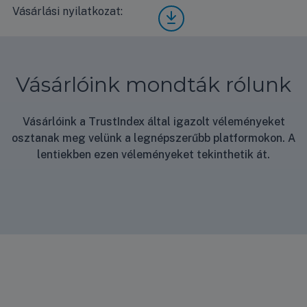
Aqua
Vásárlási nyilatkozat:
Vásá
rea
rlási
KIT-
nyila
WC1
tkoz
6H9
at
E8
Vásárlóink mondták rólunk
műsz
aki
adatl
Vásárlóink a TrustIndex által igazolt véleményeket
ap
osztanak meg velünk a legnépszerűbb platformokon. A
lentiekben ezen véleményeket tekinthetik át.