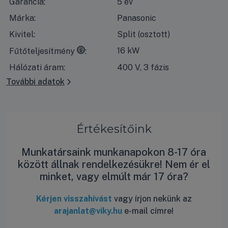
Garancia:
5 év
Márka:
Panasonic
Kivitel:
Split (osztott)
35°C
kilépő vízhőmérséklet esetén, 7°C-os száraz időben 
16 kW
Fűtőteljesítmény
Hálózati áram:
400 V, 3 fázis
További adatok
Értékesítőink
Munkatársaink munkanapokon 8-17 óra
között állnak rendelkezésükre! Nem ér el
minket, vagy elmúlt már 17 óra?
Kérjen visszahívást
vagy írjon nekünk az
arajanlat@viky.hu
e-mail címre!