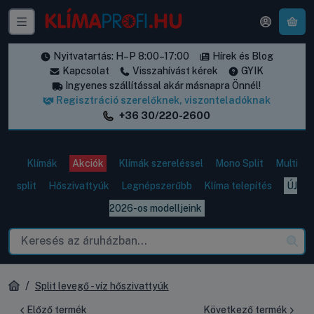
A k
Nyitvatartás: H–P 8:00–17:00
Hírek és Blog
Kapcsolat
Visszahívást kérek
GYIK
Ingyenes szállítással akár másnapra Önnél!
Regisztráció szerelőknek, viszonteladóknak
+36 30/220-2600
Klímák
Akciók
Klímák szereléssel
Mono Split
Multi
split
Hőszivattyúk
Legnépszerűbb
Klíma telepítés
ÚJ
2026-os modelljeink
Split levegő - víz hőszivattyúk
Előző termék
Következő termék