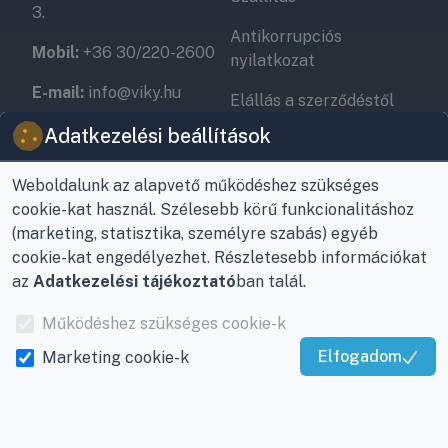
3.
Antikorrupciós
Mobil:
+36 30/220-2600
nyilatkozat
E-mail:
info@viky.hu
Elállás a szerződéstől
Web:
klimaprofi.hu
|
Adatkezelési beállítások
Személyes adatok
klimaplaza.hu
|
viky.hu
kezelése
Weboldalunk az alapvető működéshez szükséges
Üzletünk nyitvatartása:
Adatkezelési beállítások
cookie-kat használ. Szélesebb körű funkcionalitáshoz
Hétfőtől - Péntekig: 08 -
(marketing, statisztika, személyre szabás) egyéb
17-ig
cookie-kat engedélyezhet. Részletesebb információkat
az
Adatkezelési tájékoztató
ban talál.
Adószám:
12877993-2-
20
Működéshez szükséges cookie-k
Cégjegyzékszám:
20-
Elfogadom
Marketing cookie-k
09-065462
Kiváló Szolgáltatás
Igazolta:
Trustindex
INFORMÁCIÓK