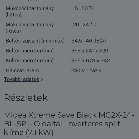
Működési tartomány
-15 – 50 °C
(hűtés):
Működési tartomány
-20 – 24 °C
(fűtés):
Beltéri zajszint (min-max):
34,5 – 46 dB(A)
Beltéri méretei (mm):
969 x 241 x 320
Kültéri méretei (mm):
955 x 673 x 342
Hálózati áram:
230 V, 1 fázis
További adatok
Részletek
Midea Xtreme Save Black MG2X-24-
BL-SP – Oldalfali inverteres split
klíma (7,1 kW)