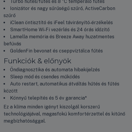
Turbo hűtés/fűtés és 8 °C temperáló fűtés
Ionizátor és nagy sűrűségű szűrő, ActiveCarbon
szűrő
iClean öntisztító és iFeel távirányító‑érzékelés
SmartHome Wi‑Fi vezérlés és 24 órás időzítő
Lamella memória és Breeze Away huzatmentes
befúvás
GoldenFin bevonat és cseppvíztálca fűtés
Funkciók & előnyök
Öndiagnosztika és automata hibakijelzés
Sleep mód és csendes működés
Auto restart, automatikus átváltás hűtés és fűtés
között
Könnyű telepítés és 5 év garancia*
Ez a klíma minden igényt kiszolgál korszerű
technológiájával, magasfokú komfortérzettel és kitűnő
megbízhatósággal.