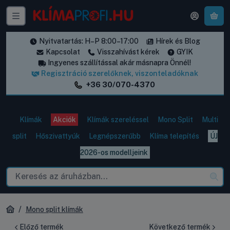
A k
Nyitvatartás: H–P 8:00–17:00
Hírek és Blog
Kapcsolat
Visszahívást kérek
GYIK
Ingyenes szállítással akár másnapra Önnél!
Regisztráció szerelőknek, viszonteladóknak
+36 30/070-4370
Klímák
Akciók
Klímák szereléssel
Mono Split
Multi
split
Hőszivattyúk
Legnépszerűbb
Klíma telepítés
ÚJ
2026-os modelljeink
Mono split klímák
Előző termék
Következő termék