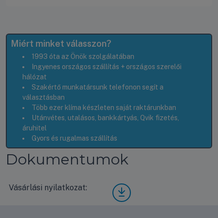
Miért minket válasszon?
1993 óta az Önök szolgálatában
Ingyenes országos szállítás + országos szerelői
hálózat
Szakértő munkatársunk telefonon segít a
választásban
Több ezer klíma készleten saját raktárunkban
Utánvétes, utalásos, bankkártyás, Qvik fizetés,
áruhitel
Gyors és rugalmas szállítás
Dokumentumok
Vásárlási nyilatkozat:
Vásá
rlási
nyila
tkoz