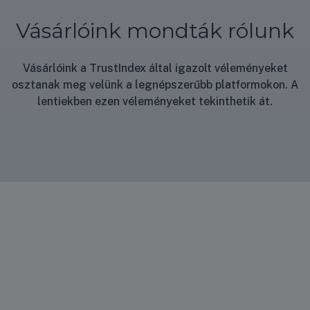
at
Vásárlóink mondták rólunk
Vásárlóink a TrustIndex által igazolt véleményeket
osztanak meg velünk a legnépszerűbb platformokon. A
lentiekben ezen véleményeket tekinthetik át.