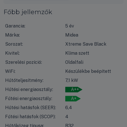
Főbb jellemzők
Garancia:
5 év
Márka:
Midea
Sorozat:
Xtreme Save Black
Kivitel:
Klíma szett
Szerelési pozíció:
Oldalfali
WiFi:
Készülékbe beépített
Hűtőteljesítmény:
7,1 kW
Hűtési energiaosztály:
A++
Fűtési energiaosztály:
A+
Hűtési hatásfok (SEER):
6,4
Fűtési hatásfok (SCOP):
4
Hűtőközeg típusa:
R32