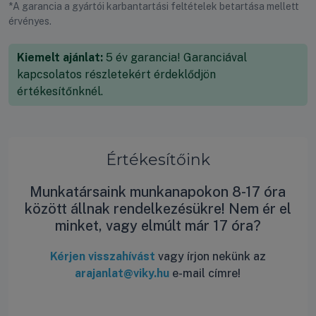
*A garancia a gyártói karbantartási feltételek betartása mellett
érvényes.
Kiemelt ajánlat:
5 év garancia! Garanciával
kapcsolatos részletekért érdeklődjön
értékesítőnknél.
Értékesítőink
Munkatársaink munkanapokon 8-17 óra
között állnak rendelkezésükre! Nem ér el
minket, vagy elmúlt már 17 óra?
Kérjen visszahívást
vagy írjon nekünk az
arajanlat@viky.hu
e-mail címre!