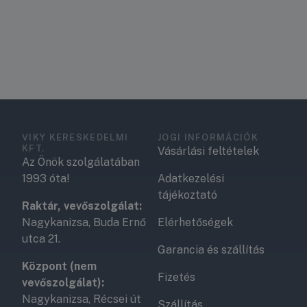
VIKY KERESKEDELMI
JOGI INFORMÁCIÓK
KFT.
Vásárlási feltételek
Az Önök szolgálatában
1993 óta!
Adatkezelési
tájékoztató
Raktár, vevőszolgálat:
Nagykanizsa, Buda Ernő
Elérhetőségek
utca 21.
Garancia és szállítás
Központ (nem
Fizetés
vevőszolgálat):
Nagykanizsa, Récsei út
Szállítás