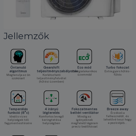
Jellemzők
Öntanuló
Gearshift
Eco mód
Turbo fokozat
algoritmus
teljesítményszabályozás
Energiatakarékos
Extra gyors hűtés -
üzemmód
fűtés
Megtanulja az ön
Korlátozható
szokásait
teljesítményfelvétel
(hűtési üzemben)
Temperálás
4 irányú
Fokozatmentes
Breeze away
funkció (8°c)
légterelés
beltéri ventilátor
Érzékeli a
felhasználót, és
Ideális vizes
Komfortos levegő
Mindig az
lehetővé teszi hogy
helyiségek téli
keringtetés a
igényeknek
a pozíciójáb…
fagymentesítésére
helyiségben
megfelelő légáram
precíz beállítással