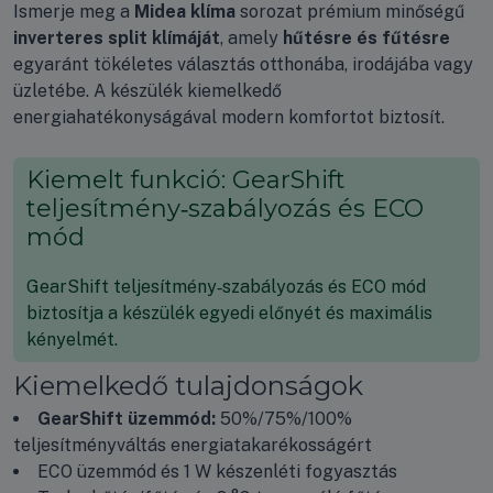
Ismerje meg a
Midea klíma
sorozat prémium minőségű
inverteres split klímáját
, amely
hűtésre és fűtésre
egyaránt tökéletes választás otthonába, irodájába vagy
üzletébe. A készülék kiemelkedő
energiahatékonyságával modern komfortot biztosít.
Kiemelt funkció: GearShift
teljesítmény‑szabályozás és ECO
mód
GearShift teljesítmény‑szabályozás és ECO mód
biztosítja a készülék egyedi előnyét és maximális
kényelmét.
Kiemelkedő tulajdonságok
GearShift üzemmód:
50%/75%/100%
teljesítményváltás energiatakarékosságért
ECO üzemmód és 1 W készenléti fogyasztás