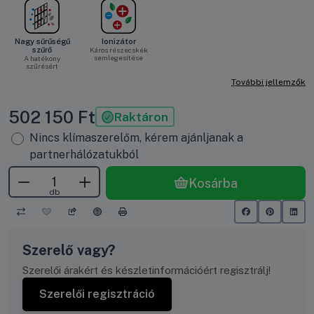
Nagy sűrűségű
Ionizátor
szűrő
Káros részecskék
semlegesítése
A hatékony
szűrésért
További jellemzők
502 150
Ft
Raktáron
Nincs klímaszerelőm, kérem ajánljanak a
partnerhálózatukból
Kosárba
db
Szerelő vagy?
Szerelői árakért és készletinformációért regisztrálj!
Szerelői regisztráció