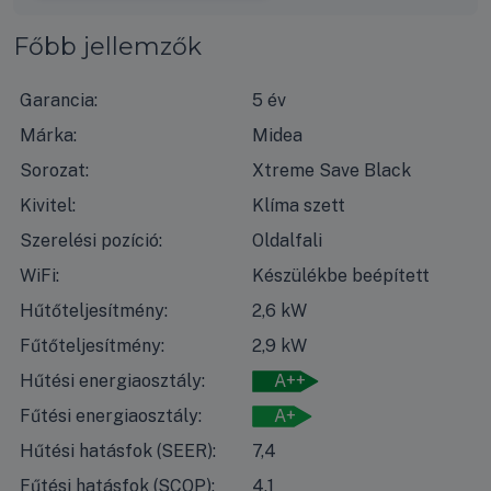
Főbb jellemzők
Garancia:
5 év
Márka:
Midea
Sorozat:
Xtreme Save Black
Kivitel:
Klíma szett
Szerelési pozíció:
Oldalfali
WiFi:
Készülékbe beépített
Hűtőteljesítmény:
2,6 kW
Fűtőteljesítmény:
2,9 kW
Hűtési energiaosztály:
A++
Fűtési energiaosztály:
A+
Hűtési hatásfok (SEER):
7,4
Fűtési hatásfok (SCOP):
4,1