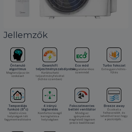
Jellemzők
Öntanuló
Gearshift
Eco mód
Turbo fokozat
algoritmus
teljesítményszabályozás
Energiatakarékos
Extra gyors hűtés -
üzemmód
fűtés
Megtanulja az ön
Korlátozható
szokásait
teljesítményfelvétel
(hűtési üzemben)
Temperálás
4 irányú
Fokozatmentes
Breeze away
funkció (8°c)
légterelés
beltéri ventilátor
Érzékeli a
felhasználót, és
Ideális vizes
Komfortos levegő
Mindig az
lehetővé teszi hogy
helyiségek téli
keringtetés a
igényeknek
a pozíciójáb…
fagymentesítésére
helyiségben
megfelelő légáram
precíz beállítással