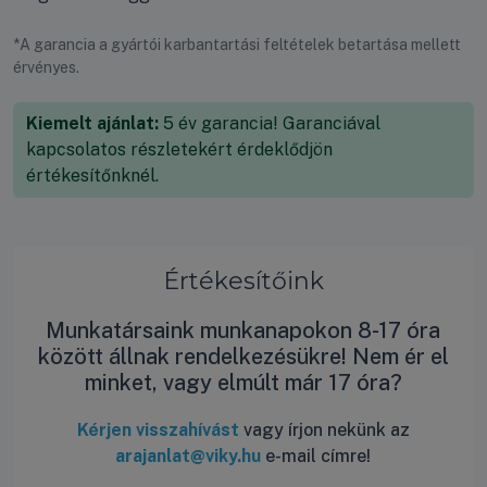
*A garancia a gyártói karbantartási feltételek betartása mellett
érvényes.
Kiemelt ajánlat:
5 év garancia! Garanciával
kapcsolatos részletekért érdeklődjön
értékesítőnknél.
Értékesítőink
Munkatársaink munkanapokon 8-17 óra
között állnak rendelkezésükre! Nem ér el
minket, vagy elmúlt már 17 óra?
Kérjen visszahívást
vagy írjon nekünk az
arajanlat@viky.hu
e-mail címre!