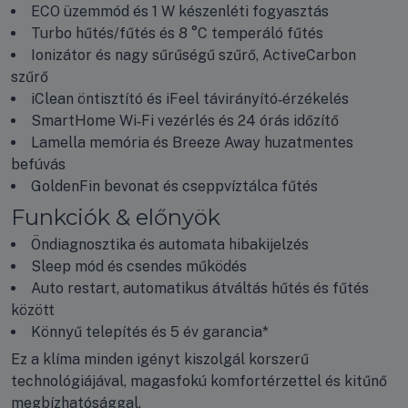
ECO üzemmód és 1 W készenléti fogyasztás
Turbo hűtés/fűtés és 8 °C temperáló fűtés
Ionizátor és nagy sűrűségű szűrő, ActiveCarbon
szűrő
iClean öntisztító és iFeel távirányító‑érzékelés
SmartHome Wi‑Fi vezérlés és 24 órás időzítő
Lamella memória és Breeze Away huzatmentes
befúvás
GoldenFin bevonat és cseppvíztálca fűtés
Funkciók & előnyök
Öndiagnosztika és automata hibakijelzés
Sleep mód és csendes működés
Auto restart, automatikus átváltás hűtés és fűtés
között
Könnyű telepítés és 5 év garancia*
Ez a klíma minden igényt kiszolgál korszerű
technológiájával, magasfokú komfortérzettel és kitűnő
megbízhatósággal.