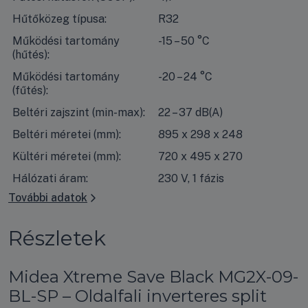
Hűtőközeg típusa:
R32
Működési tartomány
-15 – 50 °C
(hűtés):
Működési tartomány
-20 – 24 °C
(fűtés):
Beltéri zajszint (min-max):
22 – 37 dB(A)
Beltéri méretei (mm):
895 x 298 x 248
Kültéri méretei (mm):
720 x 495 x 270
Hálózati áram:
230 V, 1 fázis
További adatok
Részletek
Midea Xtreme Save Black MG2X-09-
BL-SP – Oldalfali inverteres split