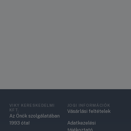
VIKY KERESKEDELMI
JOGI INFORMÁCIÓK
KFT.
Vásárlási feltételek
Az Önök szolgálatában
1993 óta!
Adatkezelési
tájékoztató