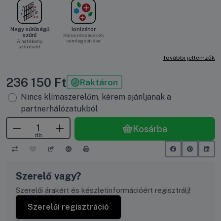
Nagy sűrűségű
Ionizátor
szűrő
Káros részecskék
semlegesítése
A hatékony
szűrésért
További jellemzők
236 150
Ft
Raktáron
Nincs klímaszerelőm, kérem ajánljanak a
partnerhálózatukból
Kosárba
db
Szerelő vagy?
Szerelői árakért és készletinformációért regisztrálj!
Szerelői regisztráció