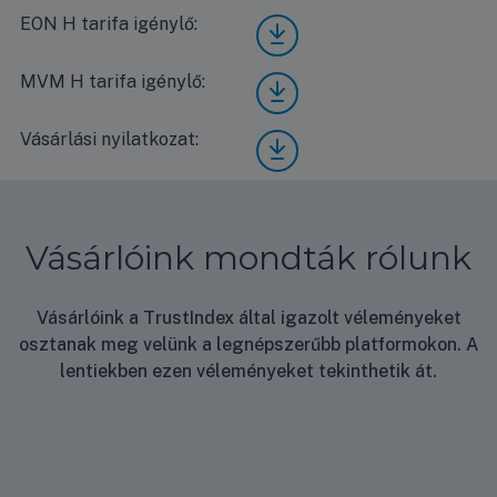
Xtre
EON H tarifa igénylő:
Mide
me
a
Save
Xtre
Blac
MVM H tarifa igénylő:
Mide
me
k
a
Save
MG2
Xtre
Blac
Vásárlási nyilatkozat:
Vásá
X-
me
k
rlási
09-
Save
MG2
nyila
BL-
Blac
X-
tkoz
SP
k
09-
at
ener
MG2
BL-
Vásárlóink mondták rólunk
gia
X-
SP
címk
09-
EON
e
BL-
H
Vásárlóink a TrustIndex által igazolt véleményeket
SP
tarif
osztanak meg velünk a legnépszerűbb platformokon. A
MV
a
M H
lentiekben ezen véleményeket tekinthetik át.
igén
tarif
ylő
a
igén
ylő