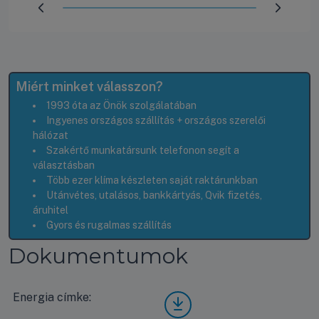
Előrehaladás:
100
%
Miért minket válasszon?
1993 óta az Önök szolgálatában
Ingyenes országos szállítás + országos szerelői
hálózat
Szakértő munkatársunk telefonon segít a
választásban
Több ezer klíma készleten saját raktárunkban
Utánvétes, utalásos, bankkártyás, Qvik fizetés,
áruhitel
Gyors és rugalmas szállítás
Dokumentumok
Energia címke:
Mide
a