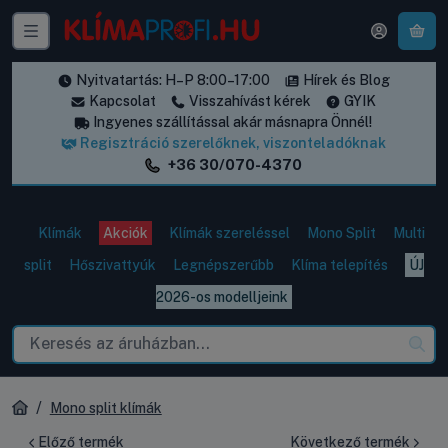
A k
Nyitvatartás: H–P 8:00–17:00
Hírek és Blog
Kapcsolat
Visszahívást kérek
GYIK
Ingyenes szállítással akár másnapra Önnél!
Regisztráció szerelőknek, viszonteladóknak
+36 30/070-4370
Klímák
Akciók
Klímák szereléssel
Mono Split
Multi
split
Hőszivattyúk
Legnépszerűbb
Klíma telepítés
ÚJ
2026-os modelljeink
Mono split klímák
Előző termék
Következő termék