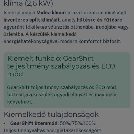
klíma (2,6 kW)
Ismerje meg a
Midea klíma
sorozat prémium minőségű
inverteres split klímáját
, amely
hűtésre és fűtésre
egyaránt tökéletes választás otthonába, irodájába vagy
üzletébe. A készülék kiemelkedő
energiahatékonyságával modern komfortot biztosít.
Kiemelt funkció: GearShift
teljesítmény‑szabályozás és ECO
mód
GearShift teljesítmény‑szabályozás és ECO mód
biztosítja a készülék egyedi előnyét és maximális
kényelmét.
Kiemelkedő tulajdonságok
GearShift üzemmód:
50%/75%/100%
teljesítményváltás energiatakarékosságért