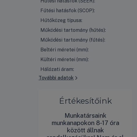
Hűtési hatásfok (SEER):
Fűtési hatásfok (SCOP):
Hűtőközeg típusa:
Működési tartomány (hűtés):
Működési tartomány (fűtés):
Beltéri méretei (mm):
Kültéri méretei (mm):
Hálózati áram:
További adatok
Értékesítőink
Munkatársaink
munkanapokon 8-17 óra
között állnak