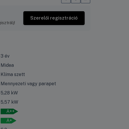
Szerelői regisztráció
sztrálj!
3 év
Midea
Klíma szett
Mennyezeti vagy parapet
5,28 kW
5,57 kW
A++
A+