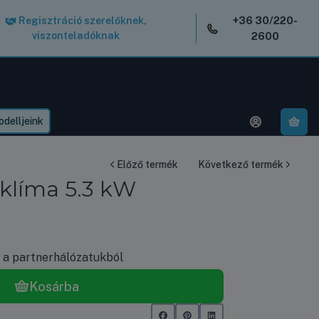
+36 30/220-
Regisztráció szerelőknek,
viszonteladóknak
2600
delljeink
A k
Előző termék
Következő termék
klíma 5.3 kW
k a partnerhálózatukból
Kosárba