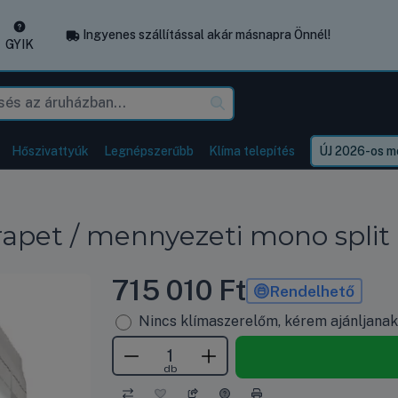
Ingyenes szállítással akár másnapra Önnél!
GYIK
Hőszivattyúk
Legnépszerűbb
Klíma telepítés
ÚJ 2026-os mo
pet / mennyezeti mono split 
715 010
Ft
Rendelhető
Nincs klímaszerelőm, kérem ajánljana
db