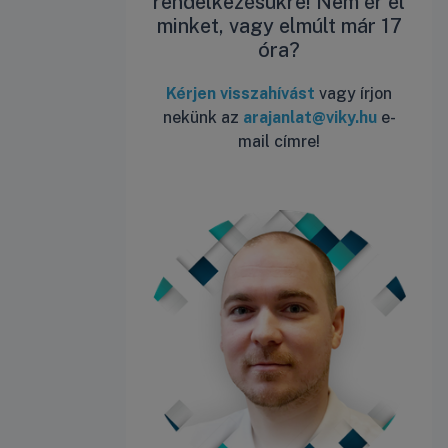
rendelkezésükre! Nem ér el
minket, vagy elmúlt már 17
óra?
Kérjen visszahívást
vagy írjon
nekünk az
arajanlat@viky.hu
e-
mail címre!