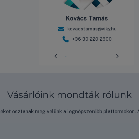
Kovács Tamás
kovacstamas@viky.hu
+36 30 220 2600
Előrehaladás:
3
%
Vásárlóink mondták rólunk
nyeket osztanak meg velünk a legnépszerűbb platformokon. A