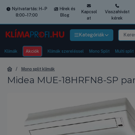
Nyitvatartás: H–P
Hírek és
Kapcsol
Visszahívást
8:00–17:00
Blog
at
kérek
Kategóriák
Klímák
Akciók
Klímák szereléssel
Mono Split
Multi split
Mono split klímák
Midea MUE-18HRFN8-SP para