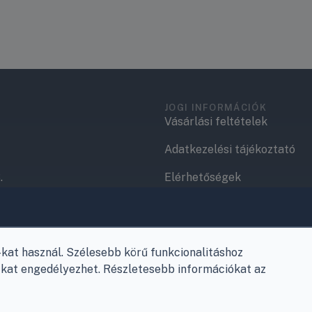
JOGI INFORMÁCIÓK
Vásárlási feltételek
Adatkezelési tájékoztató
.
Elérhetőségek
Garancia és szállítás
Fizetés
at használ. Szélesebb körű funkcionalitáshoz
Szállítás
e-kat engedélyezhet. Részletesebb információkat az
Antikorrupciós nyilatkozat