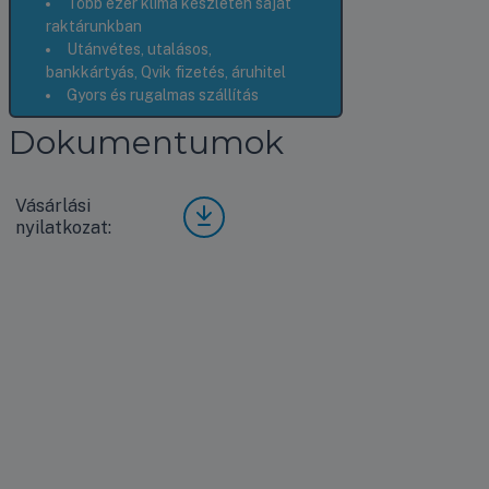
Több ezer klíma készleten saját
raktárunkban
Utánvétes, utalásos,
bankkártyás, Qvik fizetés, áruhitel
Gyors és rugalmas szállítás
Dokumentumok
Vásárlási
Vásá
nyilatkozat:
rlási
nyila
tkoz
at