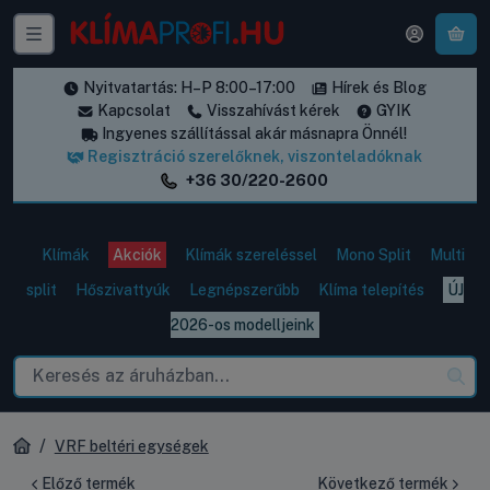
A k
Nyitvatartás: H–P 8:00–17:00
Hírek és Blog
Kapcsolat
Visszahívást kérek
GYIK
Ingyenes szállítással akár másnapra Önnél!
Regisztráció szerelőknek, viszonteladóknak
+36 30/220-2600
Klímák
Akciók
Klímák szereléssel
Mono Split
Multi
split
Hőszivattyúk
Legnépszerűbb
Klíma telepítés
ÚJ
2026-os modelljeink
VRF beltéri egységek
Előző termék
Következő termék