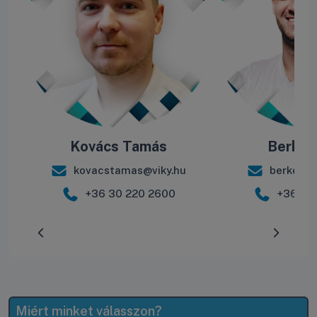
Kovács Tamás
Berke B
kovacstamas@viky.hu
berkebal
+36 30 220 2600
+36 30
Előrehaladás:
0
%
Miért minket válasszon?