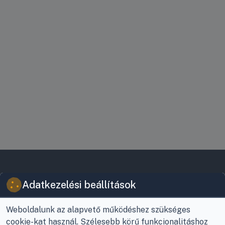
VIKY KERESKEDELMI
JOGI INFORMÁCIÓK
Adatkezelési beállítások
KFT.
Vásárlási feltételek
Az Önök szolgálatában
1993 óta!
Adatkezelési
Weboldalunk az alapvető működéshez szükséges
tájékoztató
cookie-kat használ. Szélesebb körű funkcionalitáshoz