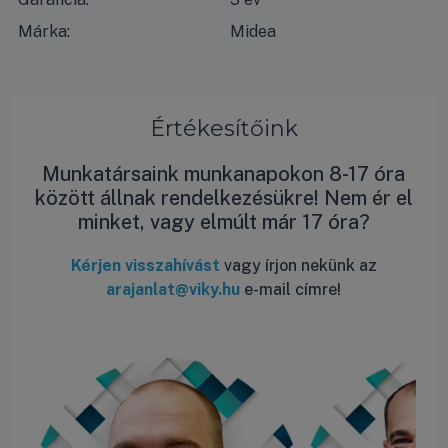
Márka:
Midea
Értékesítőink
Munkatársaink munkanapokon 8-17 óra
között állnak rendelkezésükre! Nem ér el
minket, vagy elmúlt már 17 óra?
Kérjen visszahívást
vagy írjon nekünk az
arajanlat@viky.hu
e-mail címre!