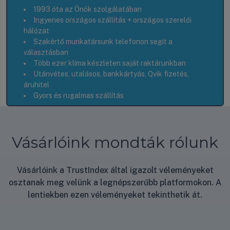
1993 óta az Önök szolgálatában
Ingyenes országos szállítás + országos szerelői
hálózat
Szakértő munkatársunk telefonon segít a
választásban
Több ezer klíma készleten saját raktárunkban
Utánvétes, utalásos, bankkártyás, Qvik fizetés,
áruhitel
Gyors és rugalmas szállítás
Vásárlóink mondták rólunk
Vásárlóink a TrustIndex által igazolt véleményeket
osztanak meg velünk a legnépszerűbb platformokon. A
lentiekben ezen véleményeket tekinthetik át.