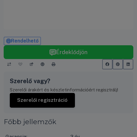
Rendelhető
Érdeklődjön
Szerelő vagy?
Szerelői árakért és készletinformációért regisztrálj!
Szerelői regisztráció
Főbb jellemzők
Garancia:
3 év