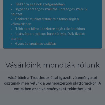
1993 óta az Önök szolgálatában
Ingyenes országos szállítás + országos szerelői
hálózat
Szakértő munkatársunk telefonon segít a
választásban
Több ezer klíma készleten saját raktárunkban
Utánvétes, utalásos, bankkártyás, Qvik fizetés,
áruhitel
Gyors és rugalmas szállítás
Vásárlóink mondták rólunk
Vásárlóink a TrustIndex által igazolt véleményeket
osztanak meg velünk a legnépszerűbb platformokon. A
lentiekben ezen véleményeket tekinthetik át.