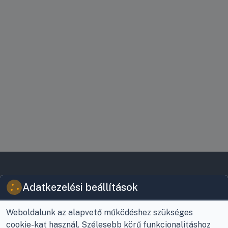
VIKY KERESKEDELMI
JOGI INFORMÁCIÓK
Adatkezelési beállítások
KFT.
Vásárlási feltételek
Az Önök szolgálatában
1993 óta!
Adatkezelési
Weboldalunk az alapvető működéshez szükséges
tájékoztató
cookie-kat használ. Szélesebb körű funkcionalitáshoz