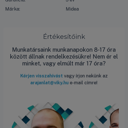
Márka:
Midea
Értékesítőink
Munkatársaink munkanapokon 8-17 óra
között állnak rendelkezésükre! Nem ér el
minket, vagy elmúlt már 17 óra?
Kérjen visszahívást
vagy írjon nekünk az
arajanlat@viky.hu
e-mail címre!