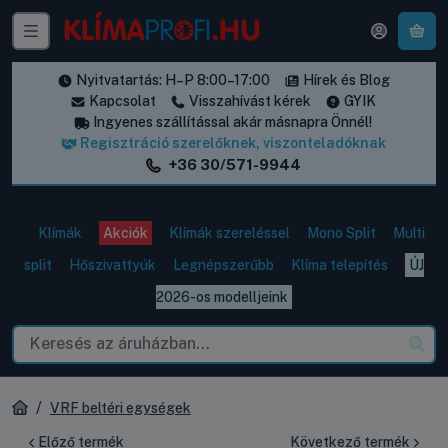
A k
Nyitvatartás: H–P 8:00–17:00
Hírek és Blog
Kapcsolat
Visszahívást kérek
GYIK
Ingyenes szállítással akár másnapra Önnél!
Regisztráció szerelőknek, viszonteladóknak
+36 30/571-9944
Klímák
Akciók
Klímák szereléssel
Mono Split
Multi
split
Hőszivattyúk
Legnépszerűbb
Klíma telepítés
ÚJ
2026-os modelljeink
VRF beltéri egységek
Előző termék
Következő termék