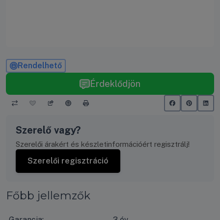
Rendelhető
Érdeklődjön
Szerelő vagy?
Szerelői árakért és készletinformációért regisztrálj!
Szerelői regisztráció
Főbb jellemzők
Garancia:
3 év