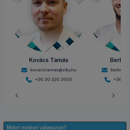
Kovács Tamás
Berke B
kovacstamas@viky.hu
berkebal
+36 30 220 2600
+36 30
Előrehaladás:
0
%
Miért minket válasszon?