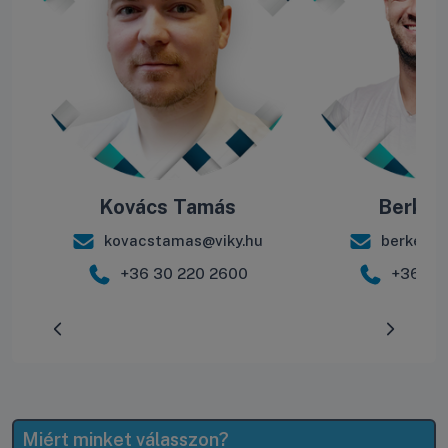
Kovács Tamás
Berke B
kovacstamas@viky.hu
berkebal
+36 30 220 2600
+36 30
Előrehaladás:
0
%
Miért minket válasszon?