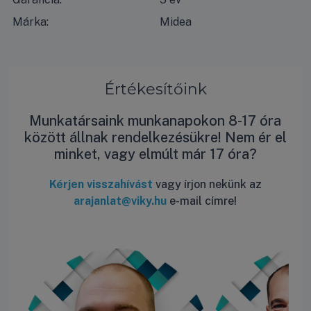
Márka:
Midea
Értékesítőink
Munkatársaink munkanapokon 8-17 óra
között állnak rendelkezésükre! Nem ér el
minket, vagy elmúlt már 17 óra?
Kérjen visszahívást
vagy írjon nekünk az
arajanlat@viky.hu
e-mail címre!