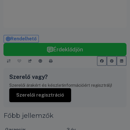
Rendelhető
Érdeklődjön
Szerelő vagy?
Szerelői árakért és készletinformációért regisztrálj!
Szerelői regisztráció
Főbb jellemzők
Garancia:
3 év