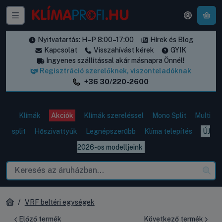
A k
Nyitvatartás: H–P 8:00–17:00
Hírek és Blog
Kapcsolat
Visszahívást kérek
GYIK
Ingyenes szállítással akár másnapra Önnél!
Regisztráció szerelőknek, viszonteladóknak
+36 30/220-2600
Klímák
Akciók
Klímák szereléssel
Mono Split
Multi
split
Hőszivattyúk
Legnépszerűbb
Klíma telepítés
ÚJ
2026-os modelljeink
VRF beltéri egységek
Előző termék
Következő termék