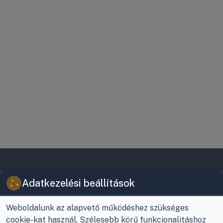
VIKY KERESKEDELMI
JOGI INFORMÁCIÓK
Adatkezelési beállítások
KFT.
Vásárlási feltételek
Az Önök szolgálatában
1993 óta!
Adatkezelési
Weboldalunk az alapvető működéshez szükséges
tájékoztató
cookie-kat használ. Szélesebb körű funkcionalitáshoz