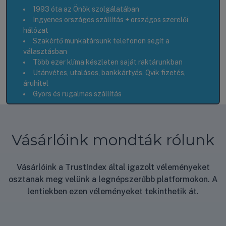
1993 óta az Önök szolgálatában
Ingyenes országos szállítás + országos szerelői
hálózat
Szakértő munkatársunk telefonon segít a
választásban
Több ezer klíma készleten saját raktárunkban
Utánvétes, utalásos, bankkártyás, Qvik fizetés,
áruhitel
Gyors és rugalmas szállítás
Vásárlóink mondták rólunk
Vásárlóink a TrustIndex által igazolt véleményeket
osztanak meg velünk a legnépszerűbb platformokon. A
lentiekben ezen véleményeket tekinthetik át.