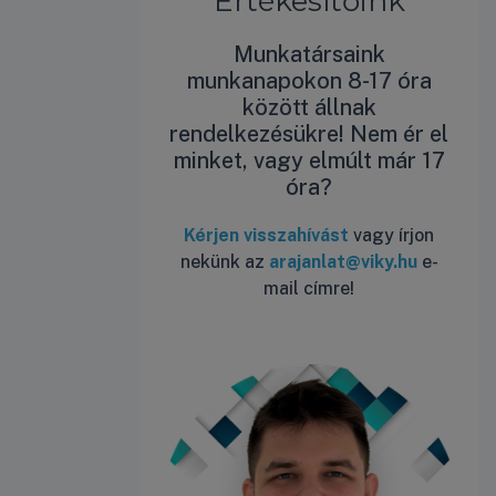
Értékesítőink
Munkatársaink
munkanapokon 8-17 óra
között állnak
rendelkezésükre! Nem ér el
minket, vagy elmúlt már 17
óra?
Kérjen visszahívást
vagy írjon
nekünk az
arajanlat@viky.hu
e-
mail címre!