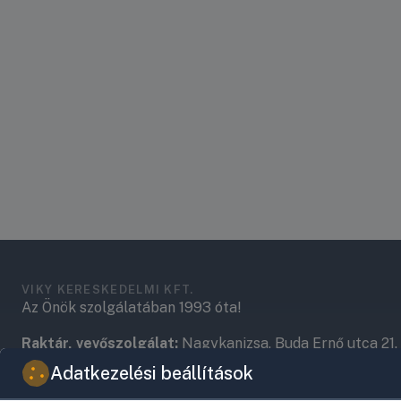
VIKY KERESKEDELMI KFT.
Az Önök szolgálatában 1993 óta!
Raktár, vevőszolgálat:
Nagykanizsa, Buda Ernő utca 21.
Adatkezelési beállítások
Központ (nem vevőszolgálat):
Nagykanizsa, Récsei út 3