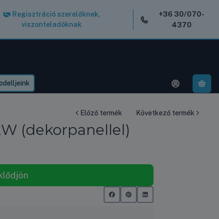
+36 30/070-
Regisztráció szerelőknek,
viszonteladóknak
4370
delljeink
A k
Előző termék
Következő termék
W (dekorpanellel)
klődjön