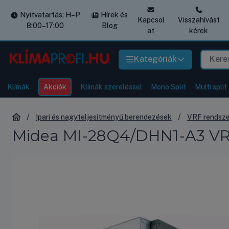
Nyitvatartás: H–P
Hírek és
Kapcsol
Visszahívást
8:00–17:00
Blog
at
kérek
Kategóriák
Klímák
Akciók
Klímák szereléssel
Mono Split
Multi split
Ipari és nagyteljesítményű berendezések
VRF rendsz
Midea MI-28Q4/DHN1-A3 VRF 