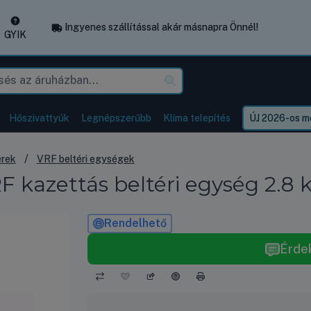
Ingyenes szállítással akár másnapra Önnél!
GYIK
Hőszivattyúk
Legnépszerűbb
Klíma telepítés
ÚJ 2026-os mo
erek
VRF beltéri egységek
kazettás beltéri egység 2.8 k
Rendelhető
Érde