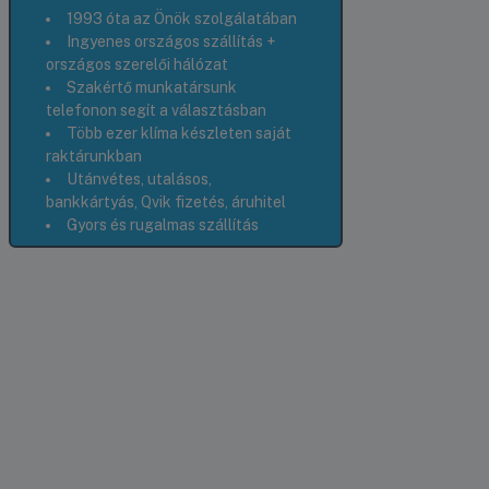
1993 óta az Önök szolgálatában
Ingyenes országos szállítás +
országos szerelői hálózat
Szakértő munkatársunk
telefonon segít a választásban
Több ezer klíma készleten saját
raktárunkban
Utánvétes, utalásos,
bankkártyás, Qvik fizetés, áruhitel
Gyors és rugalmas szállítás