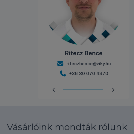
álint
Ritecz Bence
int@viky.hu
riteczbence@viky.hu
 571 9944
+36 30 070 4370
Előrehaladás:
98
%
Vásárlóink mondták rólunk