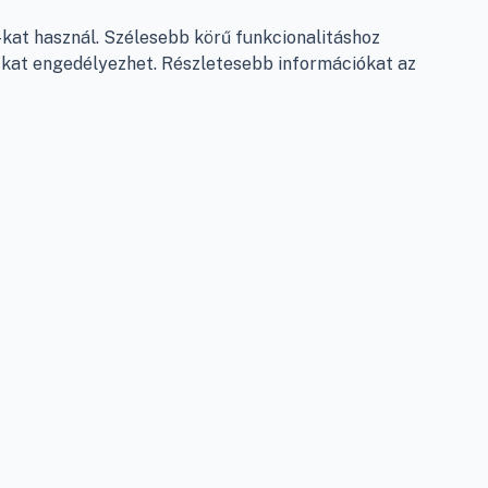
Garancia és szállítás
at használ. Szélesebb körű funkcionalitáshoz
Fizetés
e-kat engedélyezhet. Részletesebb információkat az
Szállítás
Antikorrupciós nyilatkozat
Elállás a szerződéstől
Személyes adatok kezelése
Adatkezelési beállítások
léshez