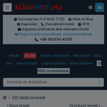
A k
Nyitvatartás: H–P 8:00–17:00
Hírek és Blog
Kapcsolat
Visszahívást kérek
GYIK
Ingyenes szállítással akár másnapra Önnél!
Regisztráció szerelőknek, viszonteladóknak
+36 30/070-4370
Klímák
Akciók
Klímák szereléssel
Mono Split
Multi
split
Hőszivattyúk
Legnépszerűbb
Klíma telepítés
ÚJ
2026-os modelljeink
VRF beltéri egységek
Előző termék
Következő termék