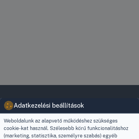
VIKY KERESKEDELMI
JOGI INFORMÁCIÓK
Adatkezelési beállítások
KFT.
Vásárlási feltételek
Az Önök szolgálatában
Weboldalunk az alapvető működéshez szükséges
1993 óta!
Adatkezelési
cookie-kat használ. Szélesebb körű funkcionalitáshoz
tájékoztató
Raktár, vevőszolgálat:
(marketing, statisztika, személyre szabás) egyéb