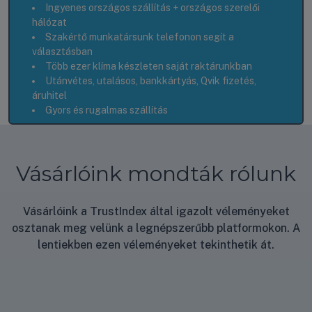
Ingyenes országos szállítás + országos szerelői
hálózat
Szakértő munkatársunk telefonon segít a
választásban
Több ezer klíma készleten saját raktárunkban
Utánvétes, utalásos, bankkártyás, Qvik fizetés,
áruhitel
Gyors és rugalmas szállítás
Vásárlóink mondták rólunk
Vásárlóink a TrustIndex által igazolt véleményeket
osztanak meg velünk a legnépszerűbb platformokon. A
lentiekben ezen véleményeket tekinthetik át.