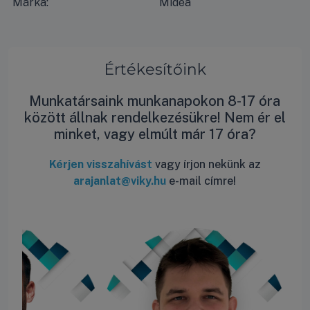
Márka:
Midea
Értékesítőink
Munkatársaink munkanapokon 8-17 óra
között állnak rendelkezésükre! Nem ér el
minket, vagy elmúlt már 17 óra?
Kérjen visszahívást
vagy írjon nekünk az
arajanlat@viky.hu
e-mail címre!