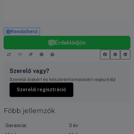
Rendelhető
Érdeklődjön
Szerelő vagy?
Szerelői árakért és készletinformációért regisztrálj!
Szerelői regisztráció
Főbb jellemzők
Garancia:
3 év