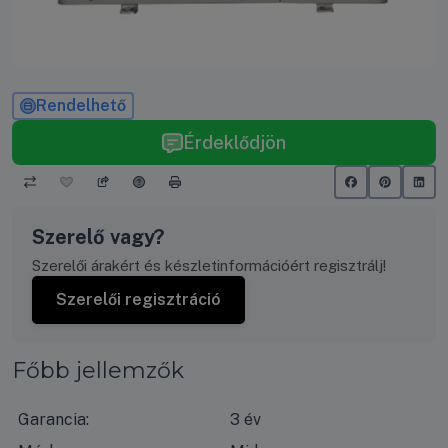
Rendelhető
Érdeklődjön
Szerelő vagy?
Szerelői árakért és készletinformációért regisztrálj!
Szerelői regisztráció
Főbb jellemzők
Garancia:
3 év