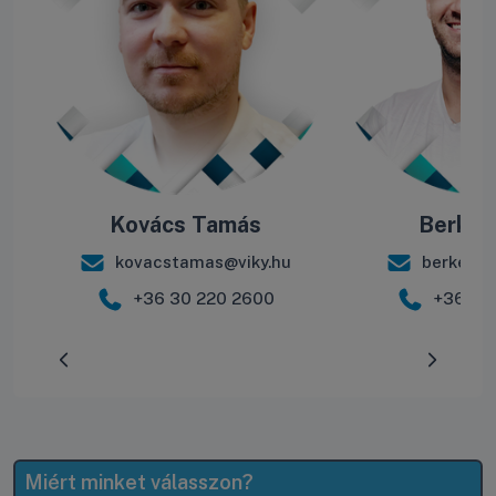
Kovács Tamás
Berke B
kovacstamas@viky.hu
berkebal
+36 30 220 2600
+36 30
Előrehaladás:
0
%
Miért minket válasszon?