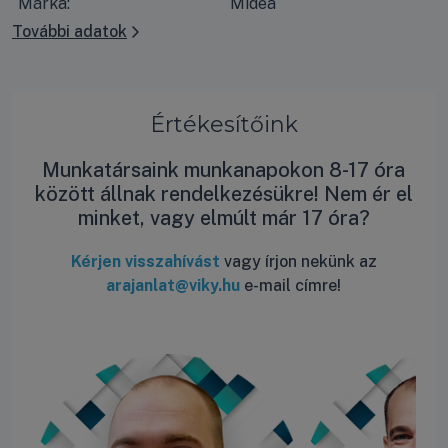
Márka:
Midea
További adatok
Értékesítőink
Munkatársaink munkanapokon 8-17 óra
között állnak rendelkezésükre! Nem ér el
minket, vagy elmúlt már 17 óra?
Kérjen visszahívást
vagy írjon nekünk az
arajanlat@viky.hu
e-mail címre!