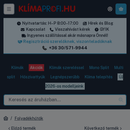
A k
Nyitvatartás: H–P 8:00–17:00
Hírek és Blog
Kapcsolat
Visszahívást kérek
GYIK
Ingyenes szállítással akár másnapra Önnél!
Regisztráció szerelőknek, viszonteladóknak
+36 30/571-9944
Klímák
Akciók
Klímák szereléssel
Mono Split
Multi
split
Hőszivattyúk
Legnépszerűbb
Klíma telepítés
ÚJ
2026-os modelljeink
Folyadékhűtők
Előző termék
Következő termék