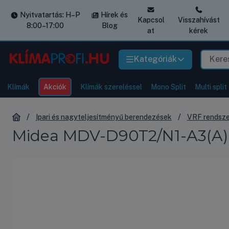
Nyitvatartás: H–P
Hírek és
Kapcsol
Visszahívást
8:00–17:00
Blog
at
kérek
Kategóriák
Klímák
Akciók
Klímák szereléssel
Mono Split
Multi split
Ipari és nagyteljesítményű berendezések
VRF rendsz
Midea MDV-D90T2/N1-A3(A) V