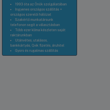
1993 óta az Önök szolgálatában
Ingyenes országos szállítás +
országos szerelői hálózat
Szakértő munkatársunk
telefonon segít a választásban
Több ezer klíma készleten saját
raktárunkban
Utánvétes, utalásos,
bankkártyás, Qvik fizetés, áruhitel
Gyors és rugalmas szállítás