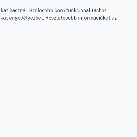
Garancia és szállítás
at használ. Szélesebb körű funkcionalitáshoz
Fizetés
e-kat engedélyezhet. Részletesebb információkat az
Szállítás
Antikorrupciós nyilatkozat
Elállás a szerződéstől
Személyes adatok kezelése
Adatkezelési beállítások
léshez