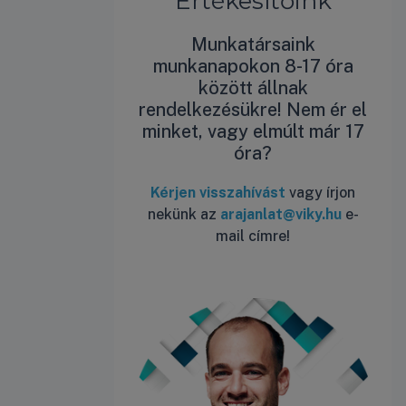
Értékesítőink
Munkatársaink
munkanapokon 8-17 óra
között állnak
rendelkezésükre! Nem ér el
minket, vagy elmúlt már 17
óra?
Kérjen visszahívást
vagy írjon
nekünk az
arajanlat@viky.hu
e-
mail címre!