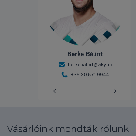
Tamás
Berke Bálint
mas@viky.hu
berkebalint@viky.hu
 220 2600
+36 30 571 9944
Előrehaladás:
50
%
Vásárlóink mondták rólunk