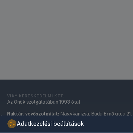
VIKY KERESKEDELMI KFT.
Az Önök szolgálatában 1993 óta!
Raktár, vevőszolgálat:
Nagykanizsa, Buda Ernő utca 21.
Adatkezelési beállítások
Központ (nem vevőszolgálat):
Nagykanizsa, Récsei út 3