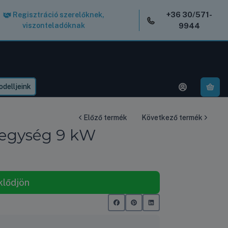
+36 30/571-
Regisztráció szerelőknek,
viszonteladóknak
9944
delljeink
A k
Előző termék
Következő termék
 egység 9 kW
klődjön