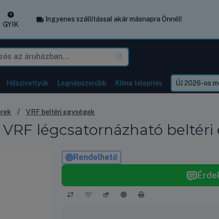
Ingyenes szállítással akár másnapra Önnél!
GYIK
Hőszivattyúk
Legnépszerűbb
Klíma telepítés
ÚJ 2026-os mo
erek
VRF beltéri egységek
RF légcsatornázható beltéri
Rendelhető
Érde