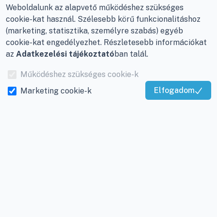
Nagykanizsa, Buda Ernő
Elérhetőségek
Weboldalunk az alapvető működéshez szükséges
utca 21.
cookie-kat használ. Szélesebb körű funkcionalitáshoz
Garancia és szállítás
(marketing, statisztika, személyre szabás) egyéb
Központ (nem
Fizetés
cookie-kat engedélyezhet. Részletesebb információkat
vevőszolgálat):
az
Adatkezelési tájékoztató
ban talál.
Nagykanizsa, Récsei út
Szállítás
3.
Működéshez szükséges cookie-k
Antikorrupciós
Mobil:
+36 30/220-2600
nyilatkozat
Elfogadom
Marketing cookie-k
Kiváló Szolgáltatás
E-mail:
info@viky.hu
Elállás a szerződéstől
Igazolta:
Trustindex
Web:
klimaprofi.hu
|
Személyes adatok
klimaplaza.hu
|
viky.hu
kezelése
Üzletünk nyitvatartása:
Adatkezelési beállítások
Hétfőtől - Péntekig: 08 -
17-ig
Adószám:
12877993-2-
20