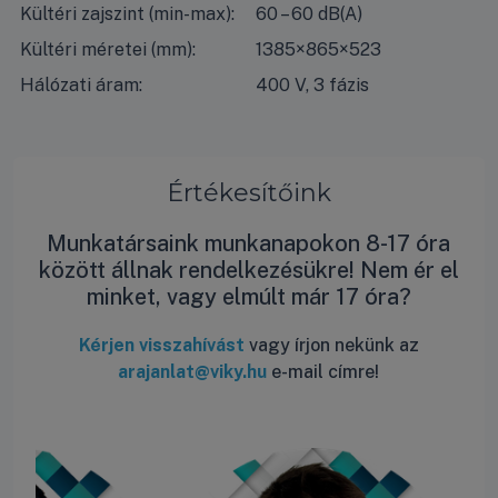
Kültéri zajszint (min-max):
60 – 60 dB(A)
Kültéri méretei (mm):
1385×865×523
Hálózati áram:
400 V, 3 fázis
Értékesítőink
Munkatársaink munkanapokon 8-17 óra
között állnak rendelkezésükre! Nem ér el
minket, vagy elmúlt már 17 óra?
Kérjen visszahívást
vagy írjon nekünk az
arajanlat@viky.hu
e-mail címre!