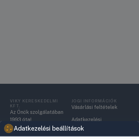
VIKY KERESKEDELMI
JOGI INFORMÁCIÓK
KFT.
Vásárlási feltételek
Az Önök szolgálatában
1993 óta!
Adatkezelési
tájékoztató
Adatkezelési beállítások
Raktár, vevőszolgálat: