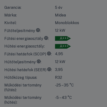
Garancia:
5 év
Márka:
Midea
Kivitel:
Monoblokkos
35°C
kilépő vízhőmérséklet esetén, 7°C-os száraz időben 
12 kW
Fűtőteljesítmény
35°C
kilépő vízhőmérséklet esetén, 7°C-os száraz időben
A+++
Fűtési energiaosztály
Hűtési energiaosztály:
A+++
35°C
kilépő vízhőmérséklet esetén, 7°C-os száraz időben 
4,95
Fűtési hatásfok (SCOP)
7°C
kilépő vízhőmérséklet esetén, 35°C-os száraz időben 
12 kW
Hűtőteljesítmény
18°C
kilépő vízhőmérséklet esetén, 35°C-os száraz időben
3,95
Hűtési hatásfok (SEER)
Hűtőközeg típusa:
R32
Működési tartomány
-25 – 35 °C
(fűtés):
Működési tartomány
-5 – 43 °C
(hűtés):