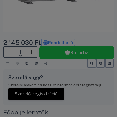
2 145 030
Ft
Rendelhető
Kosárba
db
Szerelő vagy?
Szerelői árakért és készletinformációért regisztrálj!
Szerelői regisztráció
Főbb jellemzők