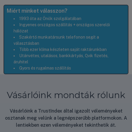
Miért minket válasszon?
1993 óta az Önök szolgálatában
Ingyenes országos szállítás + országos szerelői
hálózat
Szakértő munkatársunk telefonon segít a
választásban
Több ezer klíma készleten saját raktárunkban
Utánvétes, utalásos, bankkártyás, Qvik fizetés,
áruhitel
Gyors és rugalmas szállítás
Vásárlóink mondták rólunk
Vásárlóink a TrustIndex által igazolt véleményeket
osztanak meg velünk a legnépszerűbb platformokon. A
lentiekben ezen véleményeket tekinthetik át.