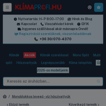
A k
Nyitvatartás: H–P 8:00–17:00
Hírek és Blog
Kapcsolat
Visszahívást kérek
GYIK
Ingyenes szállítással akár másnapra Önnél!
Regisztráció szerelőknek, viszonteladóknak
+36 30/070-4370
Klímák
Akciók
Klímák szereléssel
Mono Split
Multi
split
Hőszivattyúk
Legnépszerűbb
Klíma telepítés
ÚJ
2026-os modelljeink
Monoblokkos levegő - víz hőszivattyúk
Előző termék
Következő termék