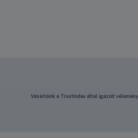
Kovács 
kovacsta
+36 30
Vásárlóink a TrustIndex által igazolt vélemé