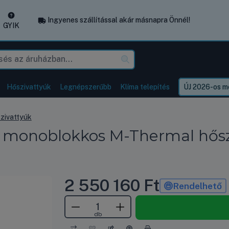
Ingyenes szállítással akár másnapra Önnél!
GYIK
Hőszivattyúk
Legnépszerűbb
Klíma telepítés
ÚJ 2026-os mo
szivattyúk
oblokkos M-Thermal hőszivat
2 550 160
Ft
Rendelhető
db