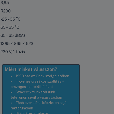
s száraz időben mért szezonális hűtési hatásfok.
3,95
R290
-25 – 35 °C
65 – 65 °C
65 – 65 dB(A)
1385 × 865 × 523
230 V, 1 fázis
Miért minket válasszon?
1993 óta az Önök szolgálatában
Ingyenes országos szállítás +
országos szerelői hálózat
Szakértő munkatársunk
telefonon segít a választásban
Több ezer klíma készleten saját
raktárunkban
Utánvétes, utalásos,