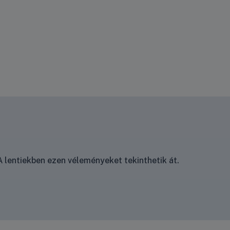
Ritecz Bence
riteczbence@viky.hu
+36 30 070 4370
 lentiekben ezen véleményeket tekinthetik át.