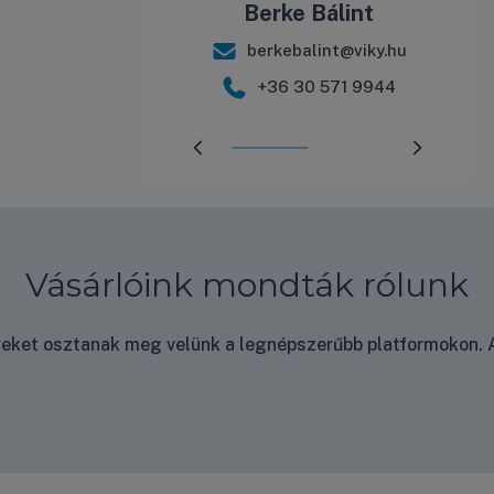
Tamás
Berke Bálint
mas@viky.hu
berkebalint@viky.hu
 220 2600
+36 30 571 9944
Előrehaladás:
50
%
Vásárlóink mondták rólunk
nyeket osztanak meg velünk a legnépszerűbb platformokon. A