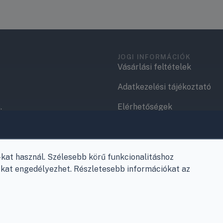
JOGI INFORMÁCIÓK
Vásárlási feltételek
Adatkezelési tájékoztató
.
Elérhetőségek
Garancia és szállítás
Fizetés
at használ. Szélesebb körű funkcionalitáshoz
Szállítás
e-kat engedélyezhet. Részletesebb információkat az
Antikorrupciós nyilatkozat
Elállás a szerződéstől