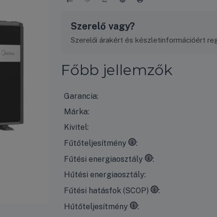
Szerelő vagy?
Szerelői árakért és készletinformációért regi
Főbb jellemzők
Garancia:
Márka:
Kivitel:
35°C
kilépő vízhőmérséklet esetén, 7°C-os
Fűtőteljesítmény
35°C
kilépő vízhőmérséklet esetén, 7°C-o
Fűtési energiaosztály
Hűtési energiaosztály:
35°C
kilépő vízhőmérséklet esetén, 7°C-os
Fűtési hatásfok (SCOP)
7°C
kilépő vízhőmérséklet esetén, 35°C-os
Hűtőteljesítmény