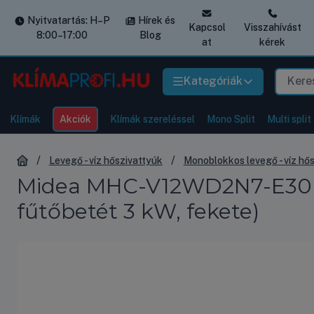
Nyitvatartás: H–P
Hírek és
Kapcsol
Visszahívást
8:00–17:00
Blog
at
kérek
Kategóriák
Klímák
Akciók
Klímák szereléssel
Mono Split
Multi split
Levegő - víz hőszivattyúk
Monoblokkos levegő - víz hő
Midea MHC-V12WD2N7-E30 mon
fűtőbetét 3 kW, fekete)