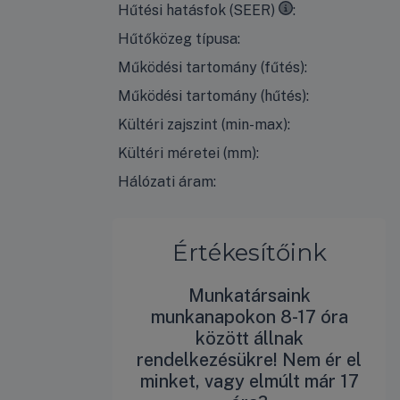
18°C
kilépő vízhőmérséklet esetén, 35°C-o
Hűtési hatásfok (SEER)
Hűtőközeg típusa:
Működési tartomány (fűtés):
Működési tartomány (hűtés):
Kültéri zajszint (min-max):
Kültéri méretei (mm):
Hálózati áram:
Értékesítőink
Munkatársaink
munkanapokon 8-17 óra
között állnak
rendelkezésükre! Nem ér el
minket, vagy elmúlt már 17