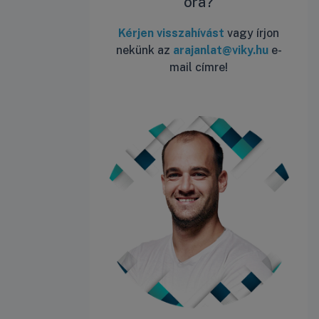
óra?
Kérjen visszahívást
vagy írjon
nekünk az
arajanlat@viky.hu
e-
mail címre!