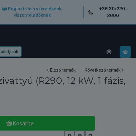
+36 30/220-
Regisztráció szerelőknek,
viszonteladóknak
2600
delljeink
A k
Előző termék
Következő termék
tyú (R290, 12 kW, 1 fázis,
Kosárba