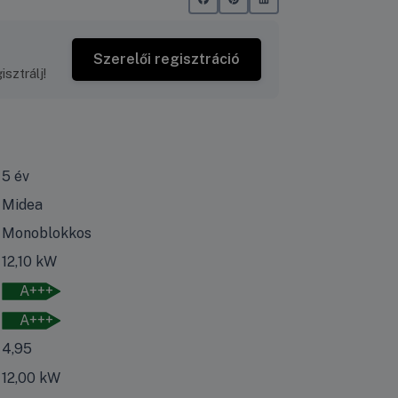
Szerelői regisztráció
sztrálj!
5 év
Midea
Monoblokkos
 száraz időben mért fűtési teljesítmény.
12,10 kW
s száraz időben mért energiaosztály besorolás.
A+++
A+++
 száraz időben mért szezonális fűtési hatásfok.
4,95
 száraz időben mért fűtési teljesítmény.
12,00 kW