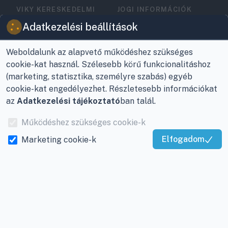
VIKY KERESKEDELMI
JOGI INFORMÁCIÓK
KFT.
Vásárlási feltételek
Adatkezelési beállítások
Az Önök szolgálatában
1993 óta!
Adatkezelési
tájékoztató
Weboldalunk az alapvető működéshez szükséges
Raktár, vevőszolgálat:
cookie-kat használ. Szélesebb körű funkcionalitáshoz
Nagykanizsa, Buda Ernő
Elérhetőségek
(marketing, statisztika, személyre szabás) egyéb
utca 21.
cookie-kat engedélyezhet. Részletesebb információkat
Garancia és szállítás
az
Adatkezelési tájékoztató
ban talál.
Központ (nem
Fizetés
vevőszolgálat):
Működéshez szükséges cookie-k
Nagykanizsa, Récsei út
Szállítás
Elfogadom
Marketing cookie-k
3.
Kiváló Szolgáltatás
Antikorrupciós
Igazolta:
Trustindex
Mobil:
+36 30/220-2600
nyilatkozat
E-mail:
info@viky.hu
Elállás a szerződéstől
Web:
klimaprofi.hu
|
Személyes adatok
klimaplaza.hu
|
viky.hu
kezelése