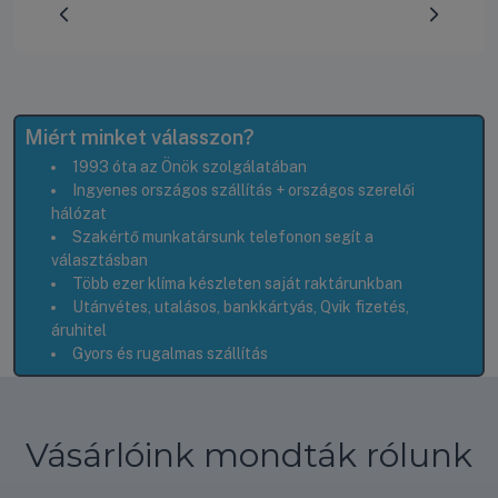
Előrehaladás:
0
%
Miért minket válasszon?
1993 óta az Önök szolgálatában
Ingyenes országos szállítás + országos szerelői
hálózat
Szakértő munkatársunk telefonon segít a
választásban
Több ezer klíma készleten saját raktárunkban
Utánvétes, utalásos, bankkártyás, Qvik fizetés,
áruhitel
Gyors és rugalmas szállítás
Vásárlóink mondták rólunk