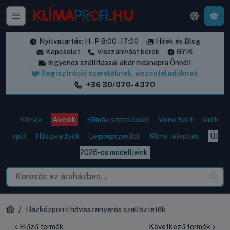
A k
Nyitvatartás: H–P 8:00–17:00
Hírek és Blog
Kapcsolat
Visszahívást kérek
GYIK
Ingyenes szállítással akár másnapra Önnél!
Regisztráció szerelőknek, viszonteladóknak
+36 30/070-4370
Klímák
Akciók
Klímák szereléssel
Mono Split
Multi
split
Hőszivattyúk
Legnépszerűbb
Klíma telepítés
ÚJ
2026-os modelljeink
Házközponti hővisszanyerős szellőztetők
Előző termék
Következő termék