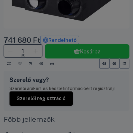
741 680
Ft
Rendelhető
Kosárba
db
Szerelő vagy?
Szerelői árakért és készletinformációért regisztrálj!
Szerelői regisztráció
Főbb jellemzők