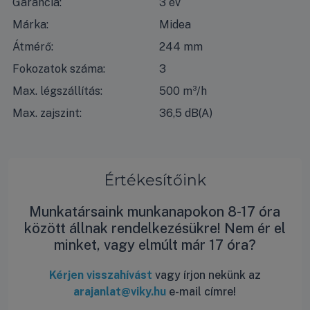
Garancia:
3 év
Márka:
Midea
Átmérő:
244 mm
Fokozatok száma:
3
Max. légszállítás:
500 m³/h
Max. zajszint:
36,5 dB(A)
Értékesítőink
Munkatársaink munkanapokon 8-17 óra
között állnak rendelkezésükre! Nem ér el
minket, vagy elmúlt már 17 óra?
Kérjen visszahívást
vagy írjon nekünk az
arajanlat@viky.hu
e-mail címre!