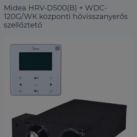
Midea HRV-D500(B) + WDC-
120G/WK központi hővisszanyerős
szellőztető