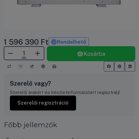
1 596 390
Ft
Rendelhető
Kosárba
db
Szerelő vagy?
Szerelői árakért és készletinformációért regisztrálj!
Szerelői regisztráció
Főbb jellemzők