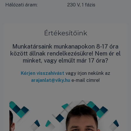
Hálózati áram:
230 V, 1 fázis
Értékesítőink
Munkatársaink munkanapokon 8-17 óra
között állnak rendelkezésükre! Nem ér el
minket, vagy elmúlt már 17 óra?
Kérjen visszahívást
vagy írjon nekünk az
arajanlat@viky.hu
e-mail címre!