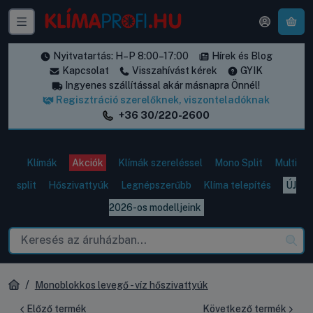
A k
Nyitvatartás: H–P 8:00–17:00
Hírek és Blog
Kapcsolat
Visszahívást kérek
GYIK
Ingyenes szállítással akár másnapra Önnél!
Regisztráció szerelőknek, viszonteladóknak
+36 30/220-2600
Klímák
Akciók
Klímák szereléssel
Mono Split
Multi
split
Hőszivattyúk
Legnépszerűbb
Klíma telepítés
ÚJ
2026-os modelljeink
Monoblokkos levegő - víz hőszivattyúk
Előző termék
Következő termék