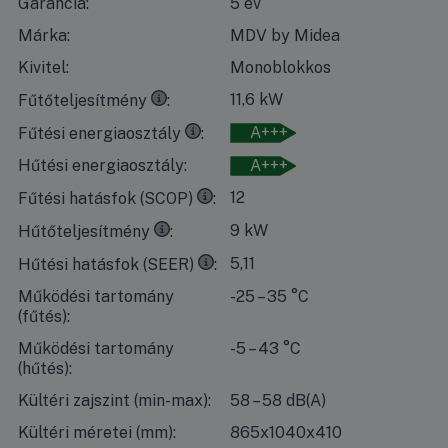
Garancia:
5 év
Márka:
MDV by Midea
Kivitel:
Monoblokkos
35°C
kilépő vízhőmérséklet esetén, 7°C-os száraz időben 
11,6 kW
Fűtőteljesítmény
35°C
kilépő vízhőmérséklet esetén, 7°C-os száraz időben
A+++
Fűtési energiaosztály
Hűtési energiaosztály:
A+++
35°C
kilépő vízhőmérséklet esetén, 7°C-os száraz időben 
12
Fűtési hatásfok (SCOP)
7°C
kilépő vízhőmérséklet esetén, 35°C-os száraz időben 
9 kW
Hűtőteljesítmény
18°C
kilépő vízhőmérséklet esetén, 35°C-os száraz időben
5,11
Hűtési hatásfok (SEER)
Működési tartomány
-25 – 35 °C
(fűtés):
Működési tartomány
-5 – 43 °C
(hűtés):
Kültéri zajszint (min-max):
58 – 58 dB(A)
Kültéri méretei (mm):
865x1040x410