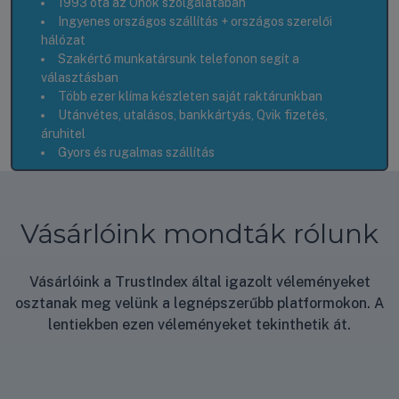
1993 óta az Önök szolgálatában
Ingyenes országos szállítás + országos szerelői
hálózat
Szakértő munkatársunk telefonon segít a
választásban
Több ezer klíma készleten saját raktárunkban
Utánvétes, utalásos, bankkártyás, Qvik fizetés,
áruhitel
Gyors és rugalmas szállítás
Vásárlóink mondták rólunk
Vásárlóink a TrustIndex által igazolt véleményeket
osztanak meg velünk a legnépszerűbb platformokon. A
lentiekben ezen véleményeket tekinthetik át.