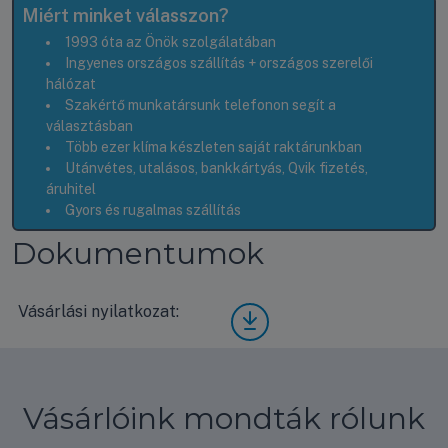
Miért minket válasszon?
1993 óta az Önök szolgálatában
Ingyenes országos szállítás + országos szerelői
hálózat
Szakértő munkatársunk telefonon segít a
választásban
Több ezer klíma készleten saját raktárunkban
Utánvétes, utalásos, bankkártyás, Qvik fizetés,
áruhitel
Gyors és rugalmas szállítás
Dokumentumok
Vásárlási nyilatkozat:
Vásá
rlási
nyila
tkoz
at
Vásárlóink mondták rólunk