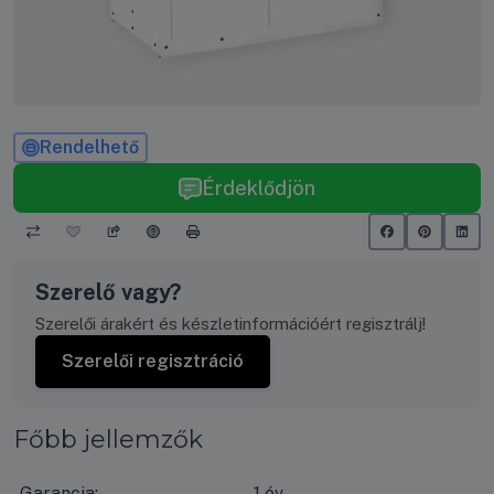
Rendelhető
Érdeklődjön
Szerelő vagy?
Szerelői árakért és készletinformációért regisztrálj!
Szerelői regisztráció
Főbb jellemzők
Garancia:
1 év