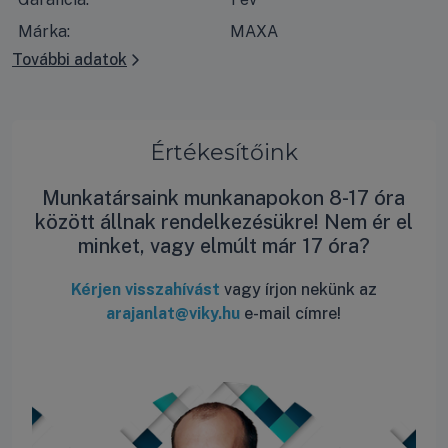
Márka:
MAXA
További adatok
Értékesítőink
Munkatársaink munkanapokon 8-17 óra
között állnak rendelkezésükre! Nem ér el
minket, vagy elmúlt már 17 óra?
Kérjen visszahívást
vagy írjon nekünk az
arajanlat@viky.hu
e-mail címre!