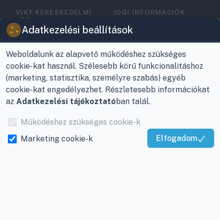
VIKY KERESKEDELMI
JOGI INFORMÁCIÓK
KFT.
Vásárlási feltételek
Adatkezelési beállítások
Az Önök szolgálatában
1993 óta!
Adatkezelési
tájékoztató
Weboldalunk az alapvető működéshez szükséges
Raktár, vevőszolgálat:
cookie-kat használ. Szélesebb körű funkcionalitáshoz
Nagykanizsa, Buda Ernő
Elérhetőségek
(marketing, statisztika, személyre szabás) egyéb
utca 21.
cookie-kat engedélyezhet. Részletesebb információkat
Garancia és szállítás
az
Adatkezelési tájékoztató
ban talál.
Központ (nem
Fizetés
vevőszolgálat):
Működéshez szükséges cookie-k
Nagykanizsa, Récsei út
Szállítás
Elfogadom
Marketing cookie-k
3.
Kiváló Szolgáltatás
Antikorrupciós
Mobil:
+36 30/220-2600
Igazolta:
Trustindex
nyilatkozat
E-mail:
info@viky.hu
Elállás a szerződéstől
Web:
klimaprofi.hu
|
Személyes adatok
klimaplaza.hu
|
viky.hu
kezelése