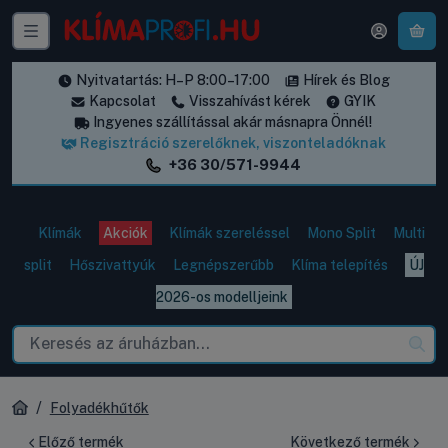
A k
Nyitvatartás: H–P 8:00–17:00
Hírek és Blog
Kapcsolat
Visszahívást kérek
GYIK
Ingyenes szállítással akár másnapra Önnél!
Regisztráció szerelőknek, viszonteladóknak
+36 30/571-9944
Klímák
Akciók
Klímák szereléssel
Mono Split
Multi
split
Hőszivattyúk
Legnépszerűbb
Klíma telepítés
ÚJ
2026-os modelljeink
Folyadékhűtők
Előző termék
Következő termék