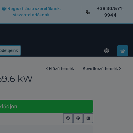
+36 30/571-
Regisztráció szerelőknek,
viszonteladóknak
9944
delljeink
A k
Előző termék
Következő termék
59.6 kW
klődjön