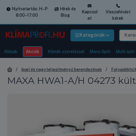
Nyitvatartás: H–P
Hírek és
Kapcsol
Visszahívást
8:00–17:00
Blog
at
kérek
Kategóriák
Klímák
Akciók
Klímák szereléssel
Mono Split
Multi split
Ipari és nagyteljesítményű berendezések
Folyadékhű
MAXA HWA1-A/H 04273 külté