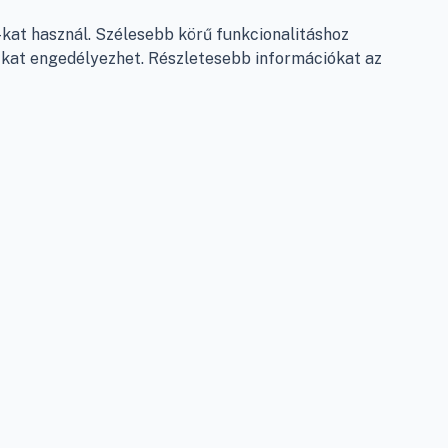
Garancia és szállítás
at használ. Szélesebb körű funkcionalitáshoz
Fizetés
e-kat engedélyezhet. Részletesebb információkat az
Szállítás
Antikorrupciós nyilatkozat
Elállás a szerződéstől
Személyes adatok kezelése
Adatkezelési beállítások
léshez