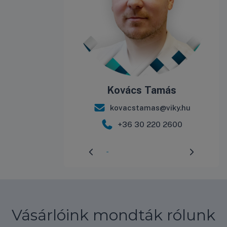
Kovács Tamás
kovacstamas@viky.hu
+36 30 220 2600
Előrehaladás:
3
%
Vásárlóink mondták rólunk