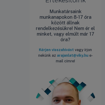
Értékesítőink
Munkatársaink
munkanapokon 8-17 óra
között állnak
rendelkezésükre! Nem ér el
minket, vagy elmúlt már 17
óra?
Kérjen visszahívást
vagy írjon
nekünk az
arajanlat@viky.hu
e-
mail címre!