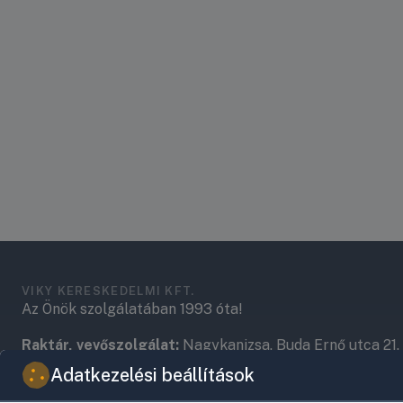
VIKY KERESKEDELMI KFT.
Az Önök szolgálatában 1993 óta!
Raktár, vevőszolgálat:
Nagykanizsa, Buda Ernő utca 21.
Adatkezelési beállítások
Központ (nem vevőszolgálat):
Nagykanizsa, Récsei út 3