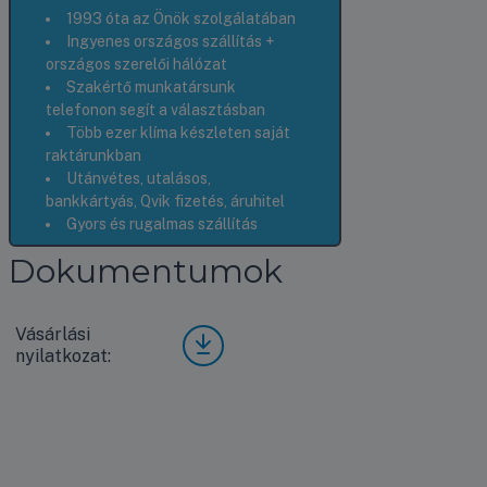
1993 óta az Önök szolgálatában
Ingyenes országos szállítás +
országos szerelői hálózat
Szakértő munkatársunk
telefonon segít a választásban
Több ezer klíma készleten saját
raktárunkban
Utánvétes, utalásos,
bankkártyás, Qvik fizetés, áruhitel
Gyors és rugalmas szállítás
Dokumentumok
Vásárlási
Vásá
nyilatkozat:
rlási
nyila
tkoz
at