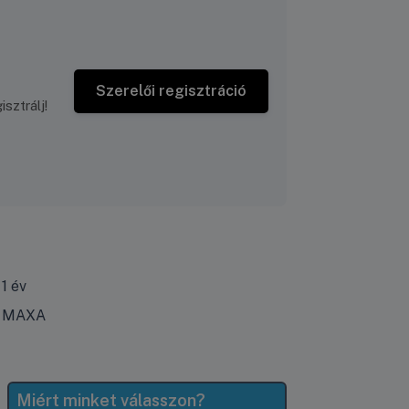
Szerelői regisztráció
sztrálj!
1 év
MAXA
Miért minket válasszon?