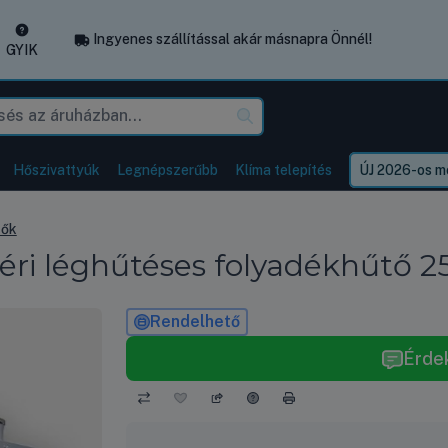
Ingyenes szállítással akár másnapra Önnél!
GYIK
Hőszivattyúk
Legnépszerűbb
Klíma telepítés
ÚJ 2026-os mo
tők
ri léghűtéses folyadékhűtő 2
Rendelhető
Érde