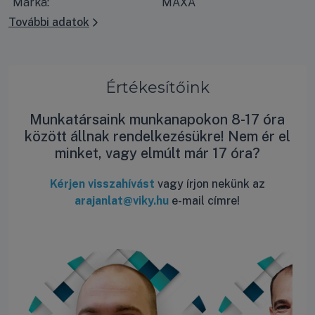
Márka:
MAXA
További adatok
Értékesítőink
Munkatársaink munkanapokon 8-17 óra
között állnak rendelkezésükre! Nem ér el
minket, vagy elmúlt már 17 óra?
Kérjen visszahívást
vagy írjon nekünk az
arajanlat@viky.hu
e-mail címre!