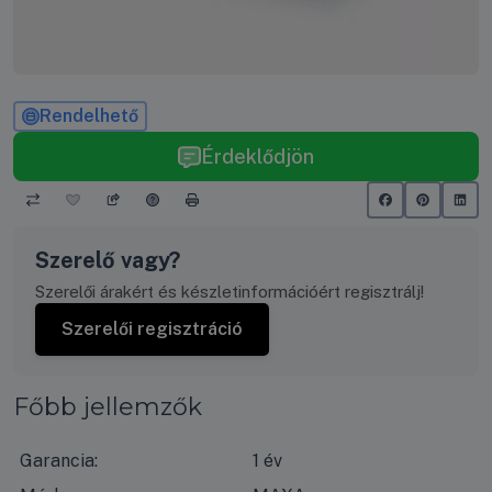
Rendelhető
Érdeklődjön
Szerelő vagy?
Szerelői árakért és készletinformációért regisztrálj!
Szerelői regisztráció
Főbb jellemzők
Garancia:
1 év