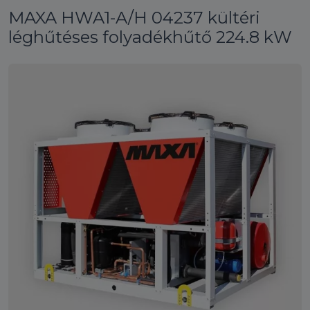
MAXA HWA1-A/H 04237 kültéri
léghűtéses folyadékhűtő 224.8 kW