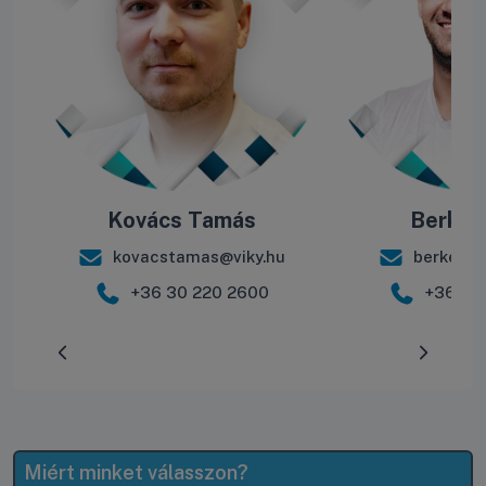
Kovács Tamás
Berke B
kovacstamas@viky.hu
berkebal
+36 30 220 2600
+36 30
Előrehaladás:
0
%
Miért minket válasszon?