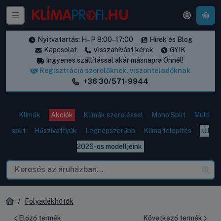
A k
Nyitvatartás: H–P 8:00–17:00
Hírek és Blog
Kapcsolat
Visszahívást kérek
GYIK
Ingyenes szállítással akár másnapra Önnél!
Regisztráció szerelőknek, viszonteladóknak
+36 30/571-9944
Klímák
Akciók
Klímák szereléssel
Mono Split
Multi
split
Hőszivattyúk
Legnépszerűbb
Klíma telepítés
ÚJ
2026-os modelljeink
Folyadékhűtők
Előző termék
Következő termék