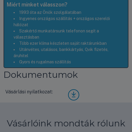
Miért minket válasszon?
1993 óta az Önök szolgálatában
Ingyenes országos szállítás + országos szerelői
hálózat
Szakértő munkatársunk telefonon segít a
választásban
Több ezer klíma készleten saját raktárunkban
Utánvétes, utalásos, bankkártyás, Qvik fizetés,
áruhitel
Gyors és rugalmas szállítás
Dokumentumok
Vásárlási nyilatkozat:
Vásá
rlási
nyila
tkoz
at
Vásárlóink mondták rólunk