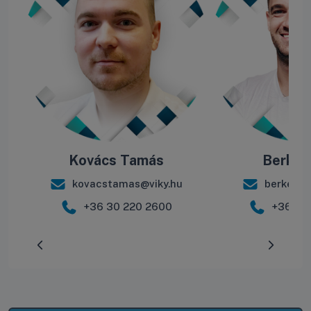
Kovács Tamás
Berke B
kovacstamas@viky.hu
berkebal
+36 30 220 2600
+36 30
Előrehaladás:
0
%