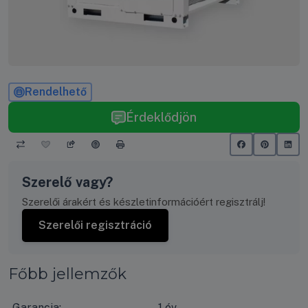
Rendelhető
Érdeklődjön
Szerelő vagy?
Szerelői árakért és készletinformációért regisztrálj!
Szerelői regisztráció
Főbb jellemzők
Garancia:
1 év