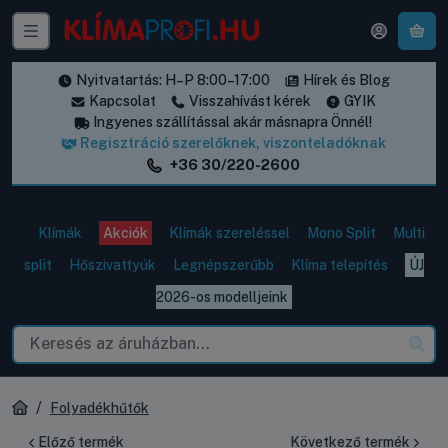
A k
Nyitvatartás: H–P 8:00–17:00
Hírek és Blog
Kapcsolat
Visszahívást kérek
GYIK
Ingyenes szállítással akár másnapra Önnél!
Regisztráció szerelőknek, viszonteladóknak
+36 30/220-2600
Klímák
Akciók
Klímák szereléssel
Mono Split
Multi
split
Hőszivattyúk
Legnépszerűbb
Klíma telepítés
ÚJ
2026-os modelljeink
Folyadékhűtők
Előző termék
Következő termék