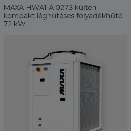
MAXA HWA1-A 0273 kültéri
kompakt léghűtéses folyadékhűtő
72 kW