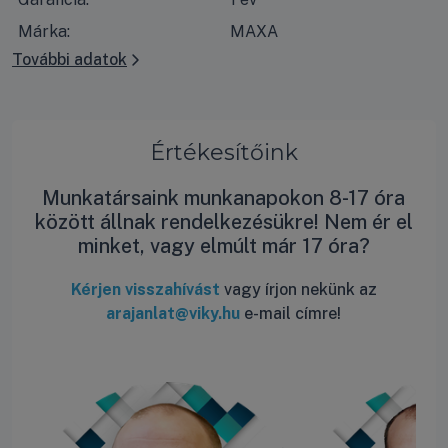
Márka:
MAXA
További adatok
Értékesítőink
Munkatársaink munkanapokon 8-17 óra
között állnak rendelkezésükre! Nem ér el
minket, vagy elmúlt már 17 óra?
Kérjen visszahívást
vagy írjon nekünk az
arajanlat@viky.hu
e-mail címre!