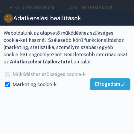
VIKY KERESKEDELMI
JOGI INFORMÁCIÓK
KFT.
Vásárlási feltételek
Adatkezelési beállítások
Az Önök szolgálatában
1993 óta!
Adatkezelési
tájékoztató
Weboldalunk az alapvető működéshez szükséges
Raktár, vevőszolgálat:
cookie-kat használ. Szélesebb körű funkcionalitáshoz
Nagykanizsa, Buda Ernő
Elérhetőségek
(marketing, statisztika, személyre szabás) egyéb
utca 21.
cookie-kat engedélyezhet. Részletesebb információkat
Garancia és szállítás
az
Adatkezelési tájékoztató
ban talál.
Központ (nem
Fizetés
vevőszolgálat):
Működéshez szükséges cookie-k
Nagykanizsa, Récsei út
Szállítás
Elfogadom
Marketing cookie-k
3.
Kiváló Szolgáltatás
Antikorrupciós
Mobil:
+36 30/220-2600
Igazolta:
Trustindex
nyilatkozat
E-mail:
info@viky.hu
Elállás a szerződéstől
Web:
klimaprofi.hu
|
Személyes adatok
klimaplaza.hu
|
viky.hu
kezelése