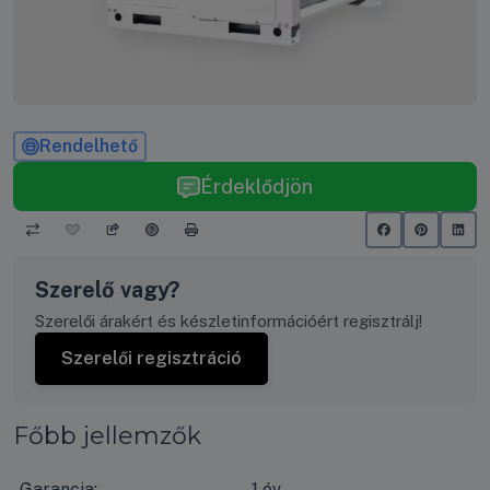
Rendelhető
Érdeklődjön
Szerelő vagy?
Szerelői árakért és készletinformációért regisztrálj!
Szerelői regisztráció
Főbb jellemzők
Garancia:
1 év