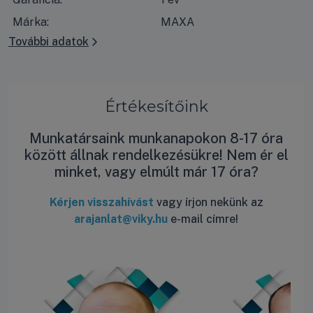
Márka:
MAXA
További adatok
Értékesítőink
Munkatársaink munkanapokon 8-17 óra
között állnak rendelkezésükre! Nem ér el
minket, vagy elmúlt már 17 óra?
Kérjen visszahívást
vagy írjon nekünk az
arajanlat@viky.hu
e-mail címre!