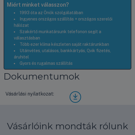
Miért minket válasszon?
1993 óta az Önök szolgálatában
Ingyenes országos szállítás + országos szerelői
hálózat
Szakértő munkatársunk telefonon segít a
választásban
Több ezer klíma készleten saját raktárunkban
Utánvétes, utalásos, bankkártyás, Qvik fizetés,
áruhitel
Gyors és rugalmas szállítás
Dokumentumok
Vásárlási nyilatkozat:
Vásá
rlási
nyila
tkoz
at
Vásárlóink mondták rólunk