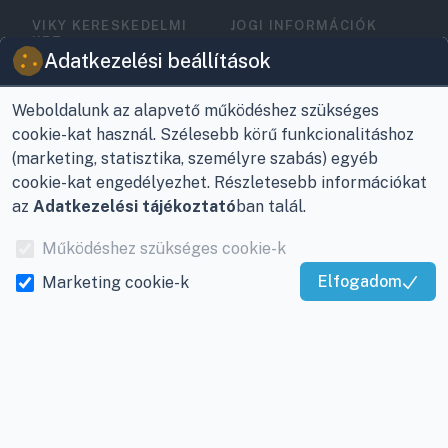
VIKY KERESKEDELMI
JOGI INFORMÁCIÓK
KFT.
Vásárlási feltételek
Adatkezelési beállítások
Az Önök szolgálatában
1993 óta!
Adatkezelési
tájékoztató
Weboldalunk az alapvető működéshez szükséges
Raktár, vevőszolgálat:
cookie-kat használ. Szélesebb körű funkcionalitáshoz
Nagykanizsa, Buda Ernő
Elérhetőségek
(marketing, statisztika, személyre szabás) egyéb
utca 21.
cookie-kat engedélyezhet. Részletesebb információkat
Garancia és szállítás
az
Adatkezelési tájékoztató
ban talál.
Központ (nem
Fizetés
vevőszolgálat):
Működéshez szükséges cookie-k
Nagykanizsa, Récsei út
Szállítás
Elfogadom
Marketing cookie-k
3.
Kiváló Szolgáltatás
Antikorrupciós
Mobil:
+36 30/220-2600
Igazolta:
Trustindex
nyilatkozat
E-mail:
info@viky.hu
Elállás a szerződéstől
Web:
klimaprofi.hu
|
Személyes adatok
klimaplaza.hu
|
viky.hu
kezelése