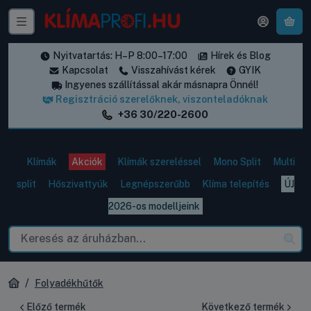
A k
Nyitvatartás: H–P 8:00–17:00
Hírek és Blog
Kapcsolat
Visszahívást kérek
GYIK
Ingyenes szállítással akár másnapra Önnél!
Regisztráció szerelőknek, viszonteladóknak
+36 30/220-2600
Klímák
Akciók
Klímák szereléssel
Mono Split
Multi
split
Hőszivattyúk
Legnépszerűbb
Klíma telepítés
ÚJ
2026-os modelljeink
Folyadékhűtők
Előző termék
Következő termék