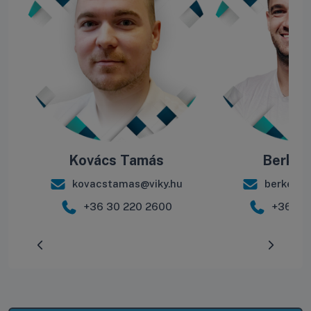
Kovács Tamás
Berke B
kovacstamas@viky.hu
berkebal
+36 30 220 2600
+36 30
Előrehaladás:
0
%