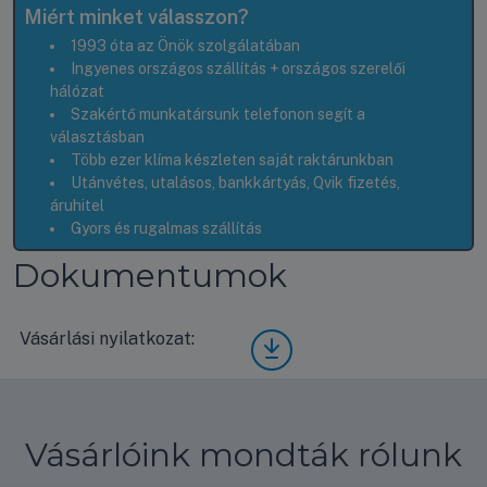
Miért minket válasszon?
1993 óta az Önök szolgálatában
Ingyenes országos szállítás + országos szerelői
hálózat
Szakértő munkatársunk telefonon segít a
választásban
Több ezer klíma készleten saját raktárunkban
Utánvétes, utalásos, bankkártyás, Qvik fizetés,
áruhitel
Gyors és rugalmas szállítás
Dokumentumok
Vásárlási nyilatkozat:
Vásá
rlási
nyila
tkoz
at
Vásárlóink mondták rólunk