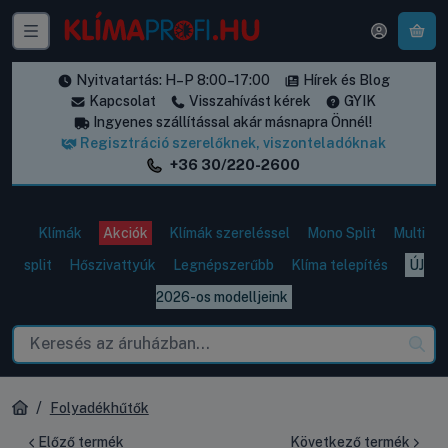
A k
Nyitvatartás: H–P 8:00–17:00
Hírek és Blog
Kapcsolat
Visszahívást kérek
GYIK
Ingyenes szállítással akár másnapra Önnél!
Regisztráció szerelőknek, viszonteladóknak
+36 30/220-2600
Klímák
Akciók
Klímák szereléssel
Mono Split
Multi
split
Hőszivattyúk
Legnépszerűbb
Klíma telepítés
ÚJ
2026-os modelljeink
Folyadékhűtők
Előző termék
Következő termék