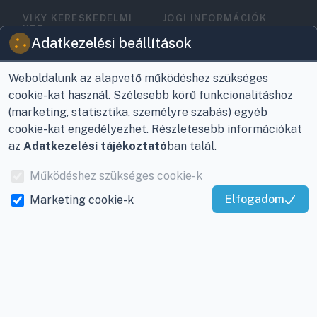
VIKY KERESKEDELMI
JOGI INFORMÁCIÓK
KFT.
Vásárlási feltételek
Adatkezelési beállítások
Az Önök szolgálatában
1993 óta!
Adatkezelési
tájékoztató
Weboldalunk az alapvető működéshez szükséges
Raktár, vevőszolgálat:
cookie-kat használ. Szélesebb körű funkcionalitáshoz
Nagykanizsa, Buda Ernő
Elérhetőségek
(marketing, statisztika, személyre szabás) egyéb
utca 21.
cookie-kat engedélyezhet. Részletesebb információkat
Garancia és szállítás
az
Adatkezelési tájékoztató
ban talál.
Központ (nem
Fizetés
vevőszolgálat):
Működéshez szükséges cookie-k
Nagykanizsa, Récsei út
Szállítás
Elfogadom
Marketing cookie-k
3.
Kiváló Szolgáltatás
Antikorrupciós
Mobil:
+36 30/220-2600
Igazolta:
Trustindex
nyilatkozat
E-mail:
info@viky.hu
Elállás a szerződéstől
Web:
klimaprofi.hu
|
Személyes adatok
klimaplaza.hu
|
viky.hu
kezelése