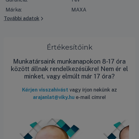
Márka:
MAXA
További adatok
Értékesítőink
Munkatársaink munkanapokon 8-17 óra
között állnak rendelkezésükre! Nem ér el
minket, vagy elmúlt már 17 óra?
Kérjen visszahívást
vagy írjon nekünk az
arajanlat@viky.hu
e-mail címre!