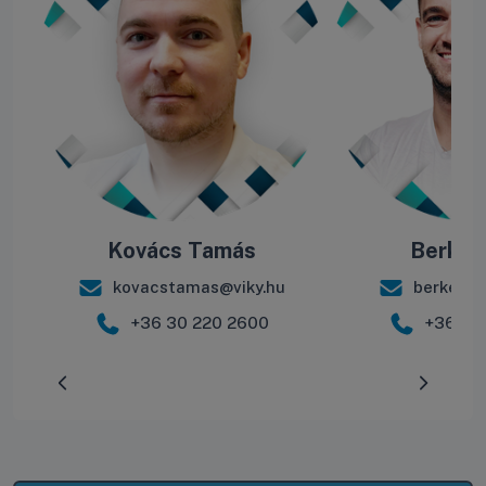
Kovács Tamás
Berke B
kovacstamas@viky.hu
berkebal
+36 30 220 2600
+36 30
Előrehaladás:
0
%