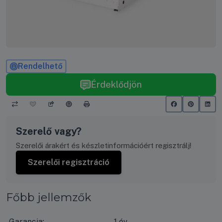
Rendelhető
Érdeklődjön
Szerelő vagy?
Szerelői árakért és készletinformációért regisztrálj!
Szerelői regisztráció
Főbb jellemzők
Garancia:
1 év