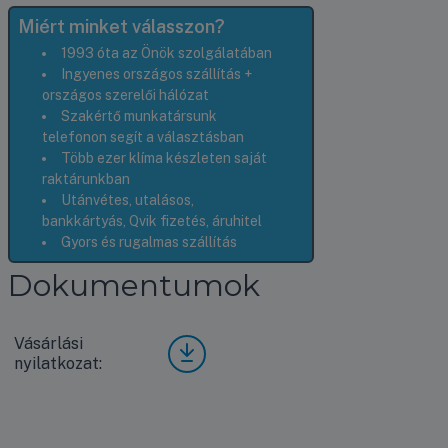
Miért minket válasszon?
1993 óta az Önök szolgálatában
Ingyenes országos szállítás +
országos szerelői hálózat
Szakértő munkatársunk
telefonon segít a választásban
Több ezer klíma készleten saját
raktárunkban
Utánvétes, utalásos,
bankkártyás, Qvik fizetés, áruhitel
Gyors és rugalmas szállítás
Dokumentumok
Vásárlási
Vásá
nyilatkozat:
rlási
nyila
tkoz
at