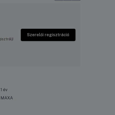
Szerelői regisztráció
sztrálj!
1 év
MAXA