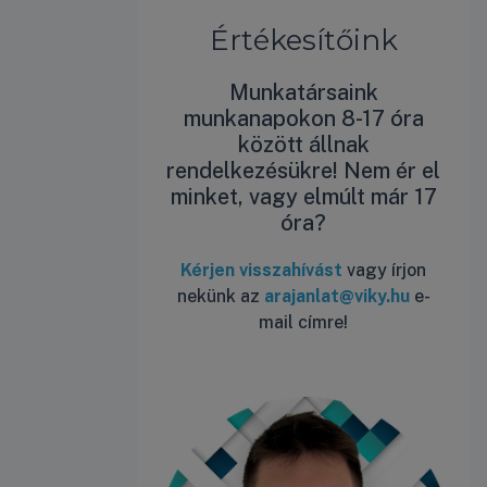
Értékesítőink
Munkatársaink
munkanapokon 8-17 óra
között állnak
rendelkezésükre! Nem ér el
minket, vagy elmúlt már 17
óra?
Kérjen visszahívást
vagy írjon
nekünk az
arajanlat@viky.hu
e-
mail címre!