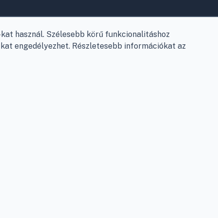
.
Elérhetőségek
Garancia és szállítás
at használ. Szélesebb körű funkcionalitáshoz
Fizetés
e-kat engedélyezhet. Részletesebb információkat az
Szállítás
Antikorrupciós nyilatkozat
Elállás a szerződéstől
Személyes adatok kezelése
Adatkezelési beállítások