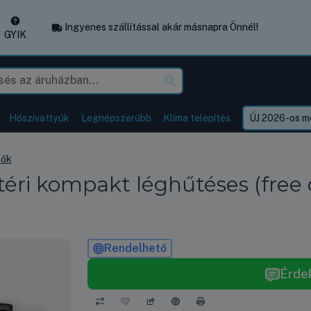
Ingyenes szállítással akár másnapra Önnél!
GYIK
Hőszivattyúk
Legnépszerűbb
Klíma telepítés
ÚJ 2026-os mo
tők
i kompakt léghűtéses (free c
Rendelhető
Érde