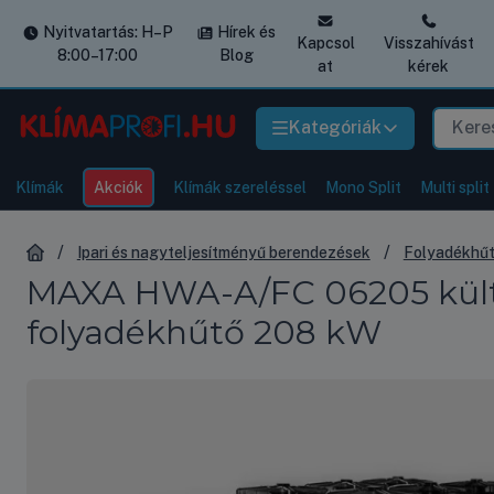
Nyitvatartás: H–P
Hírek és
Kapcsol
Visszahívást
8:00–17:00
Blog
at
kérek
Kategóriák
Klímák
Akciók
Klímák szereléssel
Mono Split
Multi split
Ipari és nagyteljesítményű berendezések
Folyadékhű
MAXA HWA-A/FC 06205 kültér
folyadékhűtő 208 kW