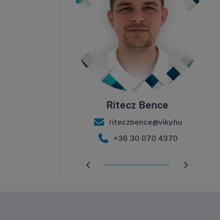
álint
Ritecz Bence
int@viky.hu
riteczbence@viky.hu
 571 9944
+36 30 070 4370
Előrehaladás:
98
%