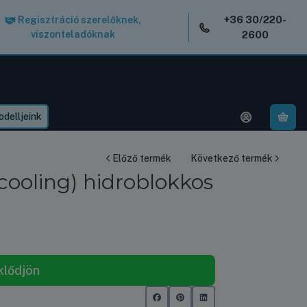
+36 30/220-
Regisztráció szerelőknek,
viszonteladóknak
2600
delljeink
A k
Előző termék
Következő termék
ooling) hidroblokkos
klődjön