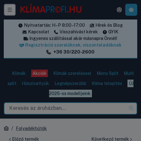
A k
Nyitvatartás: H–P 8:00–17:00
Hírek és Blog
Kapcsolat
Visszahívást kérek
GYIK
Ingyenes szállítással akár másnapra Önnél!
Regisztráció szerelőknek, viszonteladóknak
+36 30/220-2600
Klímák
Akciók
Klímák szereléssel
Mono Split
Multi
split
Hőszivattyúk
Legnépszerűbb
Klíma telepítés
ÚJ
2026-os modelljeink
Folyadékhűtők
Előző termék
Következő termék