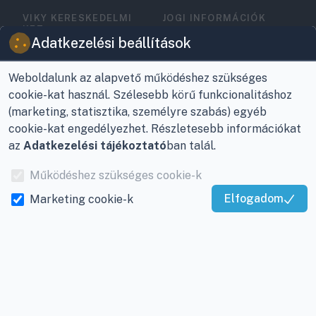
VIKY KERESKEDELMI
JOGI INFORMÁCIÓK
KFT.
Vásárlási feltételek
Adatkezelési beállítások
Az Önök szolgálatában
1993 óta!
Adatkezelési
tájékoztató
Weboldalunk az alapvető működéshez szükséges
Raktár, vevőszolgálat:
cookie-kat használ. Szélesebb körű funkcionalitáshoz
Nagykanizsa, Buda Ernő
Elérhetőségek
(marketing, statisztika, személyre szabás) egyéb
utca 21.
cookie-kat engedélyezhet. Részletesebb információkat
Garancia és szállítás
az
Adatkezelési tájékoztató
ban talál.
Központ (nem
Fizetés
vevőszolgálat):
Működéshez szükséges cookie-k
Nagykanizsa, Récsei út
Szállítás
Elfogadom
Marketing cookie-k
3.
Kiváló Szolgáltatás
Antikorrupciós
Mobil:
+36 30/220-2600
Igazolta:
Trustindex
nyilatkozat
E-mail:
info@viky.hu
Elállás a szerződéstől
Web:
klimaprofi.hu
|
Személyes adatok
klimaplaza.hu
|
viky.hu
kezelése