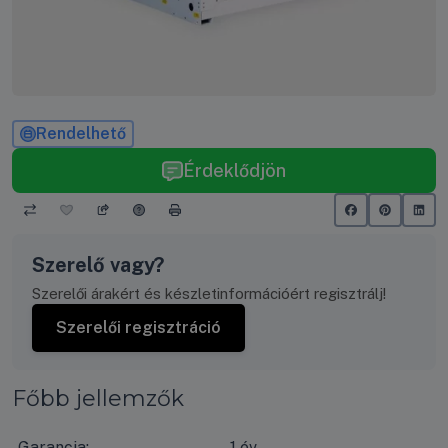
Rendelhető
Érdeklődjön
Szerelő vagy?
Szerelői árakért és készletinformációért regisztrálj!
Szerelői regisztráció
Főbb jellemzők
Garancia:
1 év