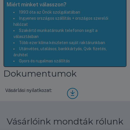
Miért minket válasszon?
1993 óta az Önök szolgálatában
Ingyenes országos szállítás + országos szerelői
hálózat
Szakértő munkatársunk telefonon segít a
választásban
Több ezer klíma készleten saját raktárunkban
Utánvétes, utalásos, bankkártyás, Qvik fizetés,
áruhitel
Gyors és rugalmas szállítás
Dokumentumok
Vásárlási nyilatkozat:
Vásá
rlási
nyila
tkoz
at
Vásárlóink mondták rólunk