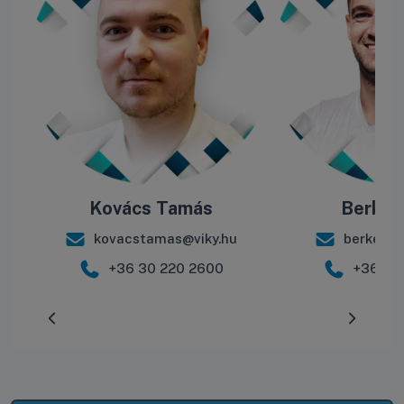
Kovács Tamás
Berke B
kovacstamas@viky.hu
berkebal
+36 30 220 2600
+36 30
Előrehaladás:
0
%