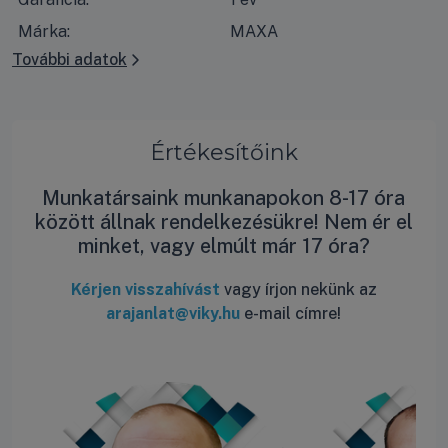
Márka:
MAXA
További adatok
Értékesítőink
Munkatársaink munkanapokon 8-17 óra
között állnak rendelkezésükre! Nem ér el
minket, vagy elmúlt már 17 óra?
Kérjen visszahívást
vagy írjon nekünk az
arajanlat@viky.hu
e-mail címre!