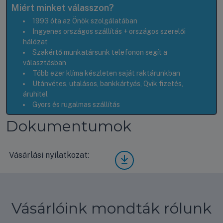
Miért minket válasszon?
1993 óta az Önök szolgálatában
Ingyenes országos szállítás + országos szerelői
hálózat
Szakértő munkatársunk telefonon segít a
választásban
Több ezer klíma készleten saját raktárunkban
Utánvétes, utalásos, bankkártyás, Qvik fizetés,
áruhitel
Gyors és rugalmas szállítás
Dokumentumok
Vásárlási nyilatkozat:
Vásá
rlási
nyila
tkoz
at
Vásárlóink mondták rólunk