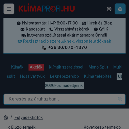
A k
Nyitvatartás: H–P 8:00–17:00
Hírek és Blog
Kapcsolat
Visszahívást kérek
GYIK
Ingyenes szállítással akár másnapra Önnél!
Regisztráció szerelőknek, viszonteladóknak
+36 30/070-4370
Klímák
Akciók
Klímák szereléssel
Mono Split
Multi
split
Hőszivattyúk
Legnépszerűbb
Klíma telepítés
ÚJ
2026-os modelljeink
Folyadékhűtők
Előző termék
Következő termék