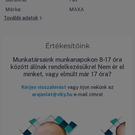
Márka:
MAXA
További adatok
Értékesítőink
Munkatársaink munkanapokon 8-17 óra
között állnak rendelkezésükre! Nem ér el
minket, vagy elmúlt már 17 óra?
Kérjen visszahívást
vagy írjon nekünk az
arajanlat@viky.hu
e-mail címre!