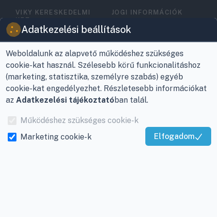
VIKY KERESKEDELMI
JOGI INFORMÁCIÓK
KFT.
Vásárlási feltételek
Adatkezelési beállítások
Az Önök szolgálatában
1993 óta!
Adatkezelési
tájékoztató
Weboldalunk az alapvető működéshez szükséges
Raktár, vevőszolgálat:
cookie-kat használ. Szélesebb körű funkcionalitáshoz
Nagykanizsa, Buda Ernő
Elérhetőségek
(marketing, statisztika, személyre szabás) egyéb
utca 21.
cookie-kat engedélyezhet. Részletesebb információkat
Garancia és szállítás
az
Adatkezelési tájékoztató
ban talál.
Központ (nem
Fizetés
vevőszolgálat):
Működéshez szükséges cookie-k
Nagykanizsa, Récsei út
Szállítás
Elfogadom
Marketing cookie-k
3.
Kiváló Szolgáltatás
Antikorrupciós
Mobil:
+36 30/220-2600
Igazolta:
Trustindex
nyilatkozat
E-mail:
info@viky.hu
Elállás a szerződéstől
Web:
klimaprofi.hu
|
Személyes adatok
klimaplaza.hu
|
viky.hu
kezelése