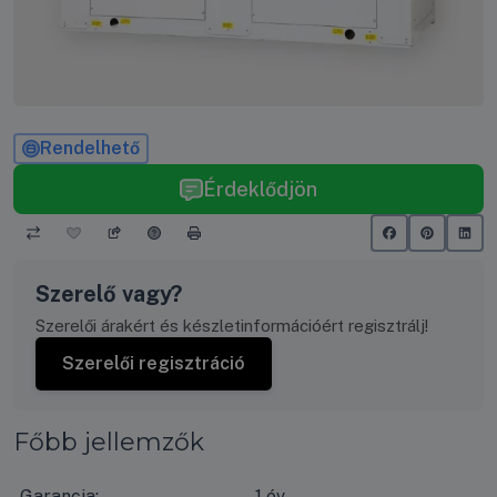
Rendelhető
Érdeklődjön
Szerelő vagy?
Szerelői árakért és készletinformációért regisztrálj!
Szerelői regisztráció
Főbb jellemzők
Garancia:
1 év