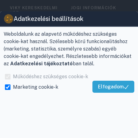
VIKY KERESKEDELMI
JOGI INFORMÁCIÓK
KFT.
Vásárlási feltételek
Adatkezelési beállítások
Az Önök szolgálatában
1993 óta!
Adatkezelési
tájékoztató
Weboldalunk az alapvető működéshez szükséges
Raktár, vevőszolgálat:
cookie-kat használ. Szélesebb körű funkcionalitáshoz
Nagykanizsa, Buda Ernő
Elérhetőségek
(marketing, statisztika, személyre szabás) egyéb
utca 21.
cookie-kat engedélyezhet. Részletesebb információkat
Garancia és szállítás
az
Adatkezelési tájékoztató
ban talál.
Központ (nem
Fizetés
vevőszolgálat):
Működéshez szükséges cookie-k
Nagykanizsa, Récsei út
Szállítás
Kiváló Szolgáltatás
Elfogadom
Marketing cookie-k
3.
Igazolta:
Trustindex
Antikorrupciós
Mobil:
+36 30/220-2600
nyilatkozat
E-mail:
info@viky.hu
Elállás a szerződéstől
Web:
klimaprofi.hu
|
Személyes adatok
klimaplaza.hu
|
viky.hu
kezelése