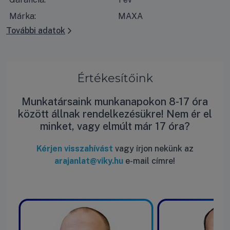
Márka:
MAXA
További adatok
Értékesítőink
Munkatársaink munkanapokon 8-17 óra
között állnak rendelkezésükre! Nem ér el
minket, vagy elmúlt már 17 óra?
Kérjen visszahívást
vagy írjon nekünk az
arajanlat@viky.hu
e-mail címre!