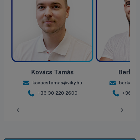
Kovács Tamás
Berke B
kovacstamas@viky.hu
berkebal
+36 30 220 2600
+36 30
Előrehaladás:
0
%