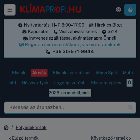
A k
Nyitvatartás: H–P 8:00–17:00
Hírek és Blog
Kapcsolat
Visszahívást kérek
GYIK
Ingyenes szállítással akár másnapra Önnél!
Regisztráció szerelőknek, viszonteladóknak
+36 30/571-9944
Klímák
Akciók
Klímák szereléssel
Mono Split
Multi
split
Hőszivattyúk
Legnépszerűbb
Klíma telepítés
ÚJ
2026-os modelljeink
Folyadékhűtők
Előző termék
Következő termék