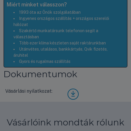
Miért minket válasszon?
1993 óta az Önök szolgálatában
Ingyenes országos szállítás + országos szerelői
hálózat
Szakértő munkatársunk telefonon segít a
választásban
Több ezer klíma készleten saját raktárunkban
Utánvétes, utalásos, bankkártyás, Qvik fizetés,
áruhitel
Gyors és rugalmas szállítás
Dokumentumok
Vásárlási nyilatkozat:
Vásá
rlási
nyila
tkoz
at
Vásárlóink mondták rólunk