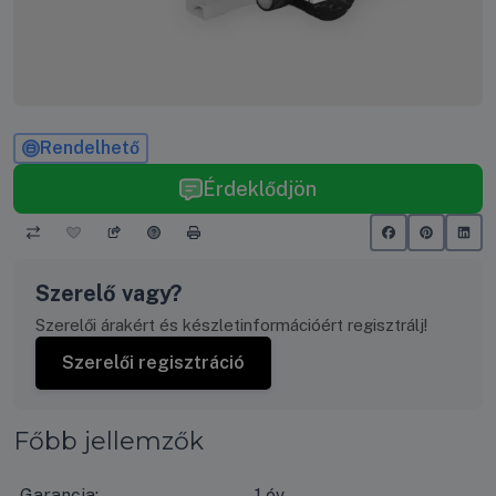
Rendelhető
Érdeklődjön
Szerelő vagy?
Szerelői árakért és készletinformációért regisztrálj!
Szerelői regisztráció
Főbb jellemzők
Garancia:
1 év